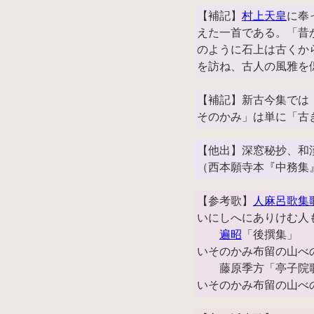
【補記】
村上天皇
に奉
えた一首である。「昔
のように石上は古くか
を訪ね、古人の風雅を
【補記】新古今集では
そのかみ」は単に「古
【他出】深窓秘抄、和
（西本願寺本『中務集
【参考歌】
人麻呂歌集
いにしへにありけむ人
遍昭
「後撰集」
いそのかみ布留の山べ
藤原季方「亭子院
いそのかみ布留の山べ