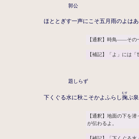
郭公
ほととぎす一声にこそ五月雨のよはあ
【通釈】時鳥――その
【補記】「よ」には「
題しらず
むす
下くぐる水に秋こそかよふらし
掬
ぶ泉
【通釈】地面の下を潜
が伝わるよ。
【補記】「下くぐる水