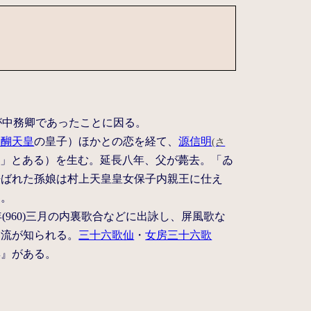
が中務卿であったことに因る。
醍醐天皇
の皇子）ほかとの恋を経て、
源信明
(さ
との」とある）を生む。延長八年、父が薨去。「ゐ
呼ばれた孫娘は村上天皇皇女保子内親王に仕え
た。
(960)三月の内裏歌合などに出詠し、屏風歌な
交流が知られる。
三十六歌仙
・
女房三十六歌
集』がある。