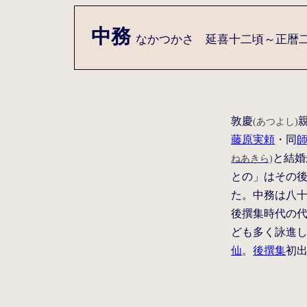
中務
なかつかさ 延喜十二頃～正暦二頃(9
敦慶
(あつよし)
藤原実頼
・同
と結婚
ねあきら)
との」はその
た。中務は八
後撰集時代の代
ども多く詠進
仙
。
後撰集
初