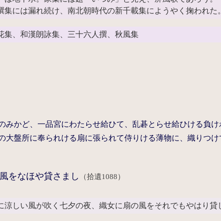
撰集には漏れ続け、南北朝時代の新千載集にようやく掬われた
花集、和漢朗詠集、三十六人撰、秋風集
のみかど、一品宮にわたらせ給ひて、乱碁とらせ給ひける負け
の大盤所に奉られける扇に張られて侍りける薄物に、織りつけ
風をなほや貸さまし
（拾遺1088）
に涼しい風が吹く七夕の夜、織女に扇の風をそれでもやはり貸