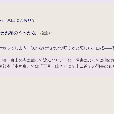
ろ、東山にこもりて
せぬ花のうへかな
（拾遺37）
は散ってしまう。咲かなければいつ咲くかと恋しい。山桜――
た頃、東山の寺に籠って詠んだという歌。詞書によって哀傷の
陵部本『中務集』では「正月、山ざとにて十二首」の詞書のも