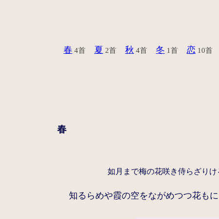
春
夏
秋
冬
恋
4首
2首
4首
1首
10首
春
如月まで梅の花咲き侍らざりけ
知るらめや霞の空をながめつつ花もに