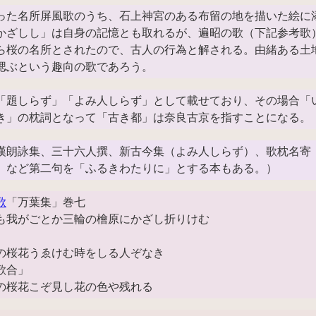
った名所屏風歌のうち、石上神宮のある布留の地を描いた絵に
かざしし」は自身の記憶とも取れるが、遍昭の歌（下記参考歌
ら桜の名所とされたので、古人の行為と解される。由緒ある土
偲ぶという趣向の歌であろう。
「題しらず」「よみ人しらず」として載せており、その場合「
き」の枕詞となって「古き都」は奈良古京を指すことになる。
漢朗詠集、三十六人撰、新古今集（よみ人しらず）、歌枕名寄
』など第二句を「ふるきわたりに」とする本もある。）
歌
「万葉集」巻七
も我がごとか三輪の檜原にかざし折りけむ
の桜花うゑけむ時をしる人ぞなき
歌合」
の桜花こぞ見し花の色や残れる