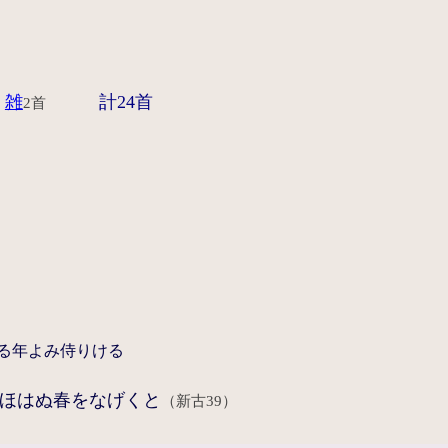
雑
計24首
2首
る年よみ侍りける
ほはぬ春をなげくと
（新古39）