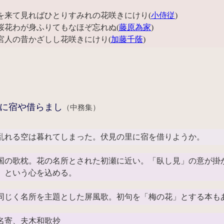
を来て見ればひとりすみれの花咲きにけり(
小侍従
)
桜花わが身ふりてもなほぞ忘れぬ(
藤原為家
)
宮人の昔かざしし花咲きにけり(
加藤千蔭
)
に宿や借らまし
（中務集）
乱れる空は暮れてしまった。伏見の里に宿を借りようか。
の歌枕。花の名所とされた初瀬に近い。「臥し見」の意が掛
」という心を込める。
同じく名所を主題とした屏風歌。初句を「梅の花」とする本も
名寄、夫木和歌抄