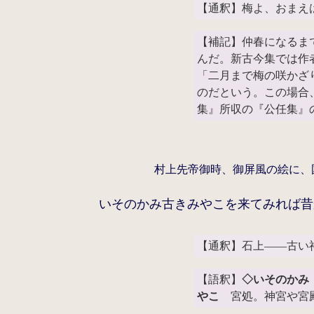
【通釈】梅よ、おまえ
【補記】仲春になるま
んだ。新古今集では作
「二月まで梅の咲かざ
のだという。この場合
集』所収の『公任集』
村上先帝御時、御屏風の絵に、
いそのかみ古きみやこを来てみれば昔
【通釈】石上――古い
【語釈】
◇いそのかみ
やこ
宮処。神宮や宮