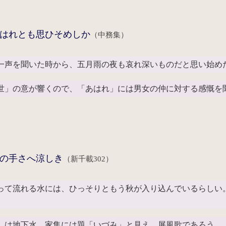
はれとも思ひそめしか
（中務集）
一声を聞いた時から、五月雨の夜も哀れ深いものだと思い始め
世」の意が響くので、「あはれ」には男女の仲に対する感慨を
の手さへ涼しき
（新千載302）
って流れる水には、ひっそりともう秋が入り込んでいるらしい
」は地下水。家集には題「いづみ」と見え、屏風歌であろう。