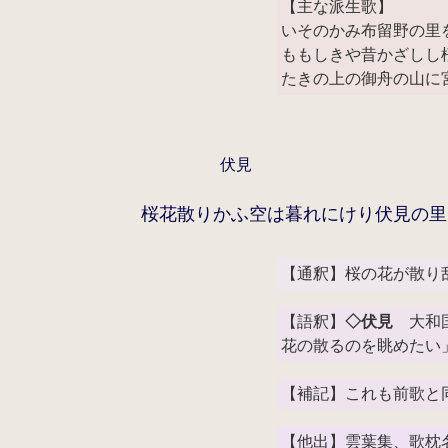
【主な派生歌】
いそのかみ布留野の里
ももしきや昔かざしし
たきの上の御舟の山に
伏見
桜花散りかふ空は暮れにけり伏見の里
【通釈】桜の花が散り
【語釈】
◇伏見
大和国
花の散るのを眺めたい
【補記】これも前歌と
【他出】雲葉集、歌枕