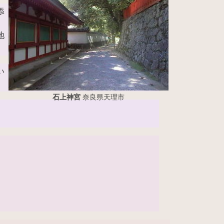
添
）
地
い
石上神宮
奈良県天理市