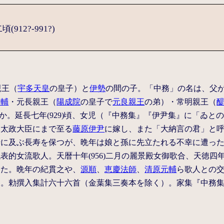
12?-991?)
親王（
宇多天皇
の皇子）と
伊勢
の間の子。「中務」の名は、父
師輔
・元長親王（
陽成院
の皇子で
元良親王
の弟）・常明親王（
か。延長七年(929)頃、女児（『中務集』『伊尹集』に「ゐ
後太政大臣にまで至る
藤原伊尹
に嫁し、また「大納言の君」と
十に及ぶ長寿を保つが、晩年は娘と孫に先立たれる不幸に遭っ
表的女流歌人。天暦十年(956)二月の麗景殿女御歌合、天徳四年
した。晩年の紀貫之や、
源順
、
恵慶法師
、
清原元輔
ら歌人との
出。勅撰入集計六十六首（金葉集三奏本を除く）。家集『中務