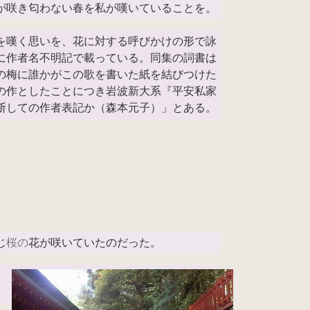
が咲き匂わない春を私が嘆いていることを。
を嘆く思いを、花に対する呼びかけの形で詠
に作者名不明記で載っている。同集の詞書は
の梅に誰かがこの歌を書いた紙を結びつけた
の作としたことにつき岩波新大系『平安私家
断しての作者表記か（森本元子）」とある。
じ
桜の
花が咲いていたのだった。