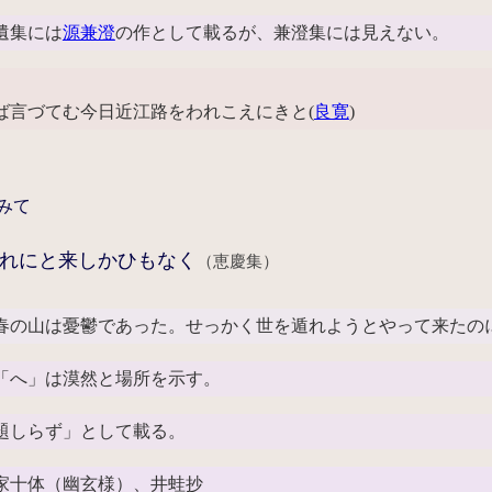
遺集には
源兼澄
の作として載るが、兼澄集には見えない。
ば言づてむ今日近江路をわれこえにきと(
良寛
)
みて
れにと来しかひもなく
（恵慶集）
春の山は憂鬱であった。せっかく世を遁れようとやって来たの
へ」は漠然と場所を示す。
題しらず」として載る。
家十体（幽玄様）、井蛙抄