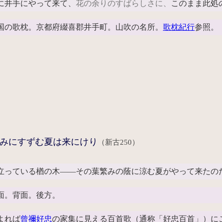
に井手にやって来て、
花の余りのすばらしさに、
このまま此処
の歌枕。京都府綴喜郡井手町。山吹の名所。
歌枕紀行
参照。
みにすずむ夏は来にけり
（新古250）
立っている楢の木――その葉繁みの蔭に涼む夏がやって来たの
。背面。後方。
よれば
曾禰好忠
の家集に見える百首歌（通称「好忠百首」）に