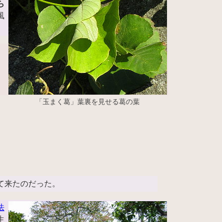
ら
風
「玉まく葛」葉裏を見せる葛の葉
て来たのだった。
法
生