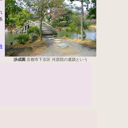
。
れ
係
時
渉成園
京都市下京区 河原院の遺蹟という