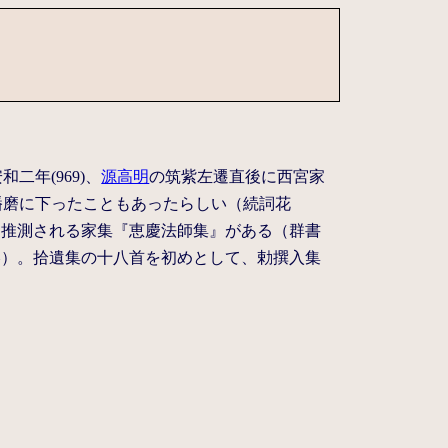
二年(969)、
源高明
の筑紫左遷直後に西宮家
播磨に下ったこともあったらしい（続詞花
と推測される家集『恵慶法師集』がある（群書
略）。拾遺集の十八首を初めとして、勅撰入集