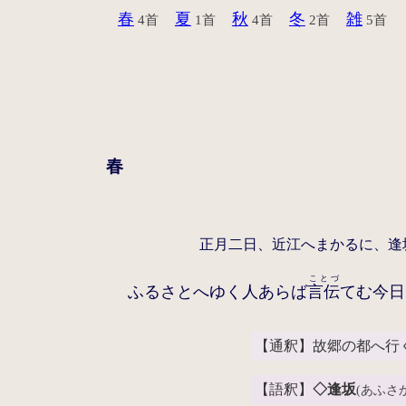
春
夏
秋
冬
雑
4首
1首
4首
2首
5首
春
正月二日、近江へまかるに、逢
ことづ
ふるさとへゆく人あらば
言伝
てむ今日
【通釈】故郷の都へ行
【語釈】
◇逢坂
(あふさか