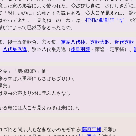
廃した家の形容によく使われた。
◇さびしきに
さびしき所に
て「淋しいのに」の意とする説もある。
◇人こそ見えね…
訪
はやって来た。「見えね」の「ね」は、
打消の助動詞「ず」
が
結びによって已然形をとったもの。
集、後十五番歌合、玄々集、
定家八代抄
、
秀歌大躰
、
近代秀歌
、
八代集秀逸
、別本八代集秀逸（
後鳥羽院
・家隆・定家撰）、
之集」「新撰和歌」他
来る春は八重葎にもさはらざりけり
撰集」
は夏虫の声より外に問ふ人もなし
」
かる庵には人こそ見えね冬は来にけり
れづれと問ふ人もなきながめをぞする(
藤原定頼
[風雅])