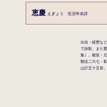
恵慶
えぎょう 生没年未詳
出自・経歴などは
で詠歌。また寛和
集）。能宣・
類従二六七・
は計五十五首