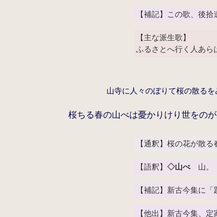
【補記】この歌、後拾
【主な派生歌】
ふるさとへ行く人あら
山寺に人々のぼりて桜の散るを
桜ちる春の山べは憂かりけり世をのが
【通釈】桜の花が散る
【語釈】
◇山べ
山。「
【補記】新古今集に「
【他出】新古今集、定