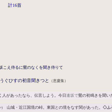
計16首
坂こえ侍るに鶯のなくを聞き侍りて
うぐひすの初音聞きつと
（恵慶集）
く人があったなら、伝言しよう。今日
逢坂で
鶯の初鳴きを聞い
山城・近江国境の峠。東国との境をなす関があった。
◇ふ
)