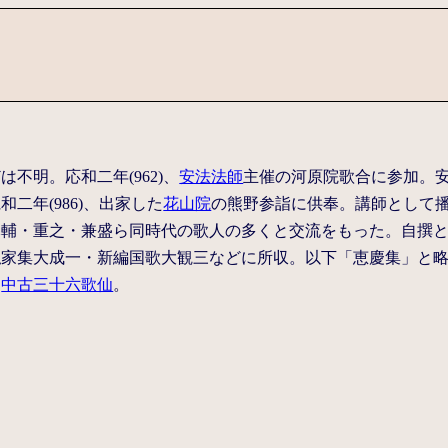
不明。応和二年(962)、
安法法師
主催の河原院歌合に参加。安和
二年(986)、出家した
花山院
の熊野参詣に供奉。講師として
元輔・重之・兼盛ら同時代の歌人の多くと交流をもった。自撰
私家集大成一・新編国歌大観三などに所収。以下「恵慶集」と
。
中古三十六歌仙
。