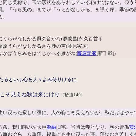
と同じ美称で、玉の形状をあらわしているわけではない。
◇う
。「うら風の」までが「うらがなしかる」を導く序。季節の
る。
うらがなしかる風の音かな(源兼昌[永久百首])
葛原うらがなしかるさを鹿の声(藤原実房)
ふかばうらみもはてじかへる雁がね(
藤原定家
[新千載])
たるといふ心を人々よみ侍りけるに
こそ見えね秋は来にけり
（拾遺140）
生い茂った寂しい宿に、人の姿こそ見えないが、秋だけはやっ
条、鴨川畔の左大臣
源融
旧宅。当時は寺となり、融の曾孫
安
八重むぐら
八重葎。幾重にも生い茂った葎。葎はむさ苦しく