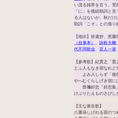
い茂る雑草を言う。荒
「に」を接続助詞と見
る人はないが、秋だけ
助詞「こそ」との係り
【他出】拾遺抄、恵慶
（自筆本）
、
詠歌大概
代不同歌合
、
百人一首
【参考歌】紀貫之「貫
とふ人もなき宿なれど
よみ人しらず「後
やへむぐらしげき宿に
曾禰好忠「好忠集
けぶりたえものさびし
【主な派生歌】
八重葎しげれる宿のつ