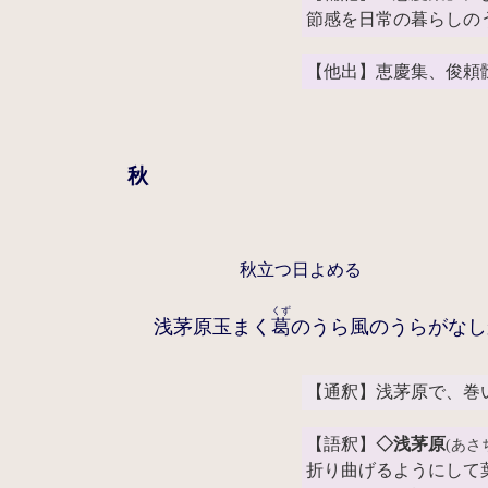
節感を日常の暮らしの
【他出】恵慶集、俊頼
秋
秋立つ日よめる
くず
浅茅原玉まく
葛
のうら風のうらがなし
【通釈】浅茅原で、巻
【語釈】
◇浅茅原
(あさ
折り曲げるようにして