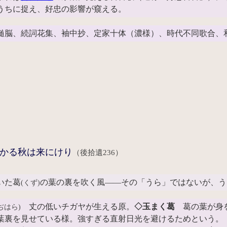
うちに捉え、好忠の影響が窺える。
髄脳、続詞花集、袖中抄、定家十体（濃様）、時代不同歌合、
かる秋は来にけり
（後拾遺236）
いた葛
の葉の裏を吹く風――その「うら」ではないが、う
(くず)
丈の低いチガヤが生える原。
◇玉まく葛
葛の葉が身
ぢはら)
葉裏を見せている様。強すぎる直射日光を避けるためという。