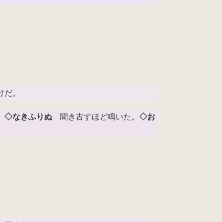
けだ。
。
◇なきふりぬ
聞き古すほど鳴いた。
◇お