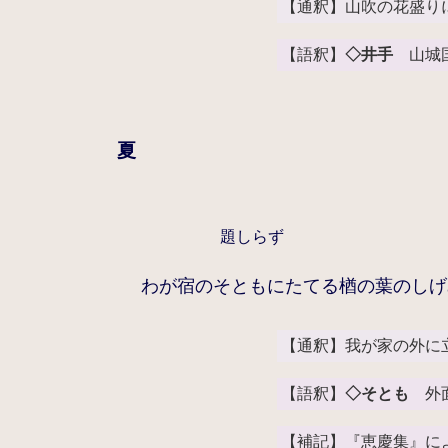
【通釈】山吹の花盛り
【語釈】
◇井手
山城国
夏
題しらず
わが宿のそともにたてる楢の葉のしげ
【通釈】我が家の外に
【語釈】
◇そとも
外面
【補記】『恵慶集』に