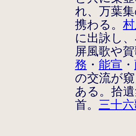
れ、万葉集
携わる。
村
に出詠し、
屏風歌や賀
務
・
能宣
・
の交流が窺
ある。拾遺
首。
三十六