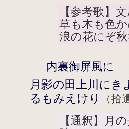
【参考歌】文
草も木も色か
浪の花にぞ秋
内裏御屏風に
月影の田上川にき
るもみえけり
（拾遺
【通釈】月の