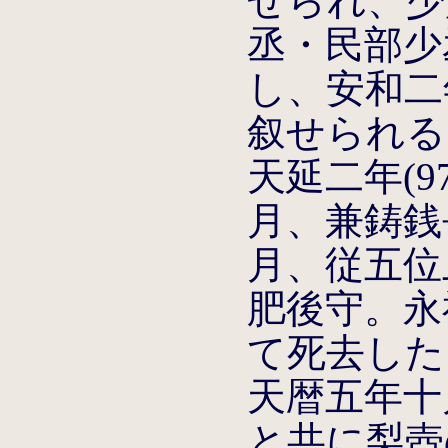
ぜられ、少
丞・民部少
し、安和二年
叙せられる
天延二年(9
月、兼鋳銭長
月、従五位上
肥後守。永祚
て死去した
天暦五年十
と共に梨壺