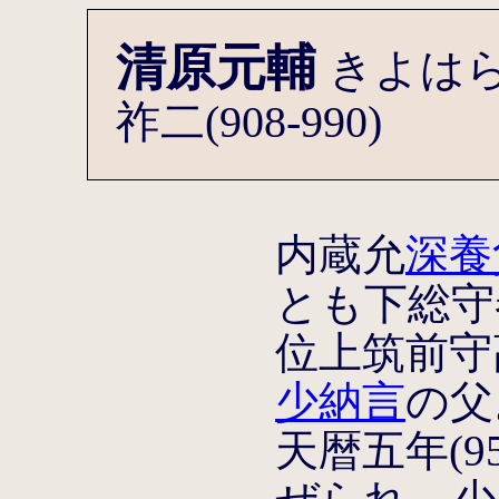
清原元輔
きよは
祚二(908-990)
内蔵允
深養
とも下総守
位上筑前守
少納言
の父
天暦五年(9