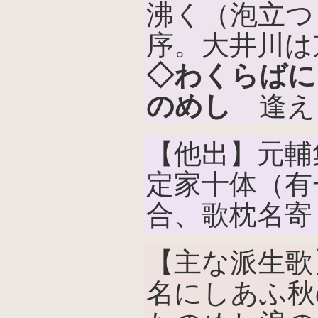
沸く（泡立つ
序。大井川は
◇わくらばに
のめし
逢え
【他出】元輔
定家十体（有
合、歌枕名寄
【主な派生歌
名にしあふ秋