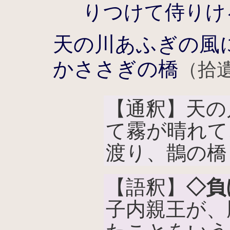
りつけて侍りけ
天の川あふぎの風
かささぎの橋
（拾遺
【通釈】天の
て霧が晴れて
渡り、鵲の橋
【語釈】
◇負
子内親王が、