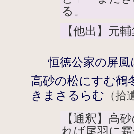
る。
【他出】元輔
恒徳公家の屏風
高砂の松にすむ鶴
きまさるらむ
（拾遺
【通釈】高砂
れば尾羽に霜