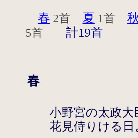
春
夏
2首
1首
計19首
5首
春
小野宮の太政大
花見侍りける日