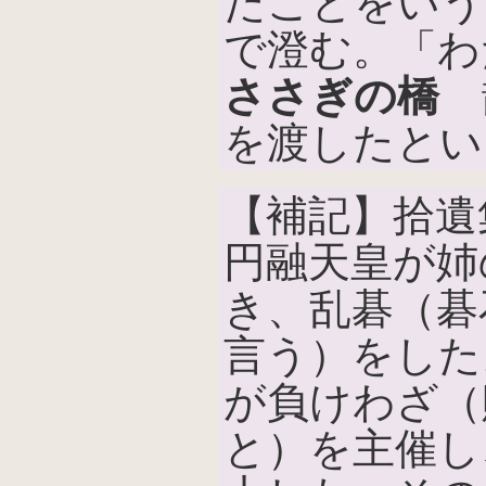
たことをいう
で澄む。「わ
ささぎの橋
鵲
を渡したとい
【補記】拾遺集
円融天皇が姉
き、乱碁（碁
言う）をした
が負けわざ（
と）を主催し