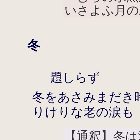
いさよふ月の
冬
題しらず
冬をあさみまだき
りけりな老の涙も
【通釈】冬は