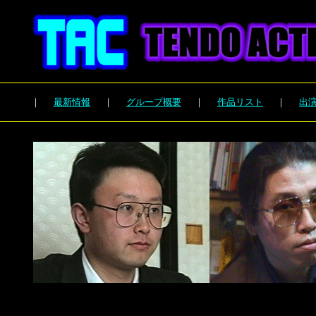
｜
最新情報
｜
グループ概要
｜
作品リスト
｜
出