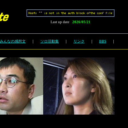
Last
up
date
2026/05/21
みんなの感想文
｜
ソロ活動集
｜
リンク
｜
BBS
｜