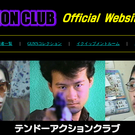
演者一覧
｜
GUN'Sコレクション
｜
イクイップメントルーム
｜