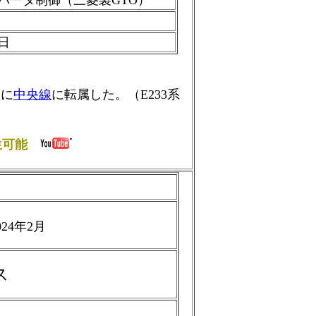
バータ制御（三菱製GTO）
4日
。
ちに
中央線
に転属した。（E233系
生可能
024年2月
ス