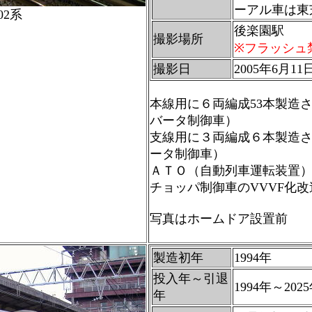
ーアル車は東
02系
後楽園
撮影場所
※フラッシュ
撮影日
2005年6月11
本線用に６両編成53本製造さ
バータ制御車）
支線用に３両編成６本製造さ
ータ制御車）
ＡＴＯ（自動列車運転装置
チョッパ制御車のVVVF化改
写真はホームドア設置前
製造初年
1994年
投入年～引退
1994年～202
年