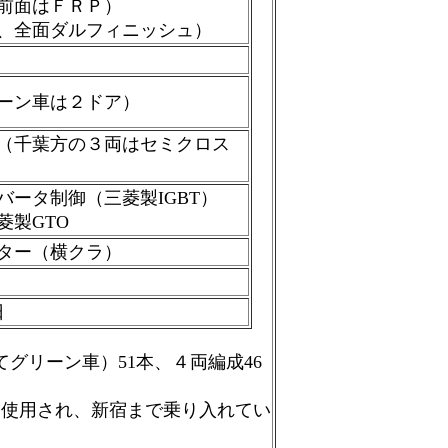
前面はＦＲＰ）
、全面ダルフィニッシュ）
ーン車は２ドア）
（千葉方の３両はセミクロス
バータ制御（三菱製IGBT）
菱製GTO
ター（横クラ）
日
てグリーン車）51本、４両編成46
も使用され、新宿まで乗り入れてい