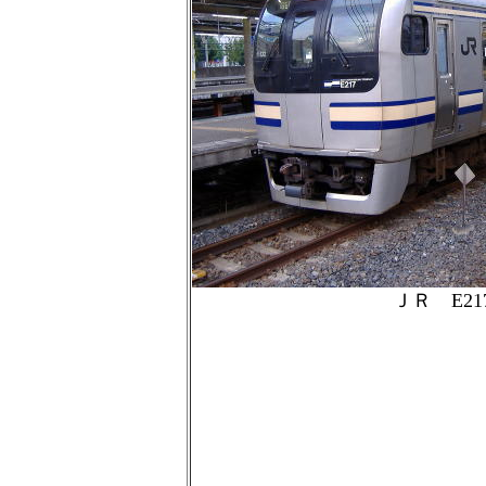
ＪＲ E21