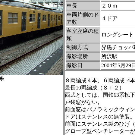
車長
２０ｍ
車両片側のド
４ドア
ア数
客室座席の種
ロングシート
類
制御方式
界磁チョッパ
撮影場所
所沢駅
撮影日
2004年5月29
0系
８両編成４本、６両編成14
最長10両編成（８＋２）
西武としては、国鉄63系払
戸袋窓がない。
前面窓はパノラミックウィ
ドアはステンレスの無塗装
前面にステンレス製のひげ
グローブ型ベンチレーター