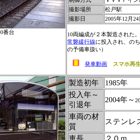
制御方式
ＶＶＶＦイン
撮影場所
松戸駅
撮影日
2005年12月2
00番台
10両編成が２本製造された
常磐緩行線
に投入され、の
の予備車扱い）
発車動画
スマホ再
製造初年
1985年
投入年～
2004年～
2
引退年
車両の材
ステンレ
質
車長
２０ｍ