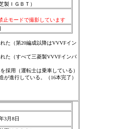
芝製ＩＧＢＴ）
駅
禁止モードで撮影しています
日
れた（第20編成以降はVVVFイン
れた（すべて三菱製VVVFインバ
）を採用（運転士は乗車している）
造が進行している。（16本完了）
5年3月8日