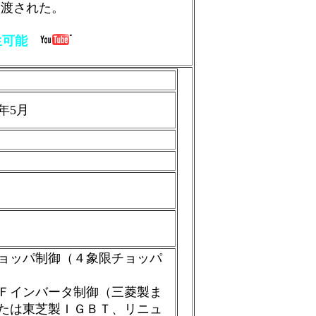
譲渡された。
生可能
4年5月
ョッパ制御（４象限チョッパ
Ｆインバータ制御（三菱製ま
たは東芝製ＩＧＢＴ、リニュ