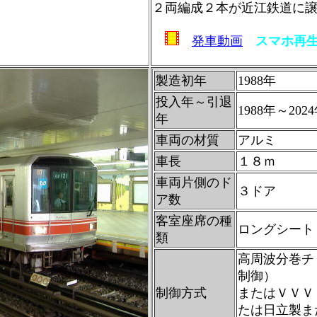
２両編成２本が近江鉄道に
発車動画
スマホ再
製造初年
1988年
投入年～引退
1988年～202
年
車両の材質
アルミ
車長
１８ｍ
車両片側のド
３ドア
ア数
客室座席の種
ロングシート
類
高周波分巻チ
制御）
制御方式
またはＶＶＶ
たは日立製ま