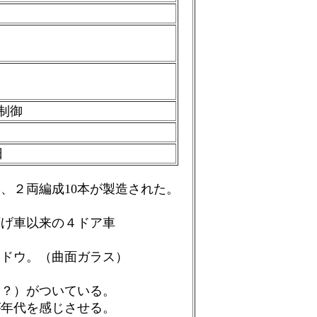
制御
日
本、２両編成10本が製造された。
下げ車以来の４ドア車
ンドウ。（曲面ガラス）
。
（？）がついている。
が年代を感じさせる。