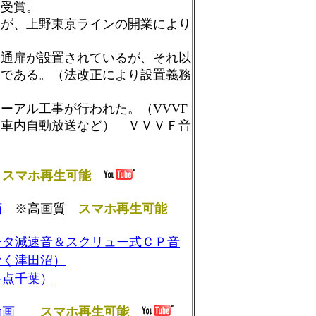
を受賞。
たが、上野東京ラインの開業により
貫通扉が設置されているが、それ以
通である。（法改正により設置義務
ーアル工事が行われた。（VVVF
・車内自動放送など） ＶＶＶＦ音
スマホ再生可能
画
※高画質
スマホ再生可能
ータ減速音＆スクリュー式ＣＰ音
なく津田沼）
終点千葉）
動画
スマホ再生可能