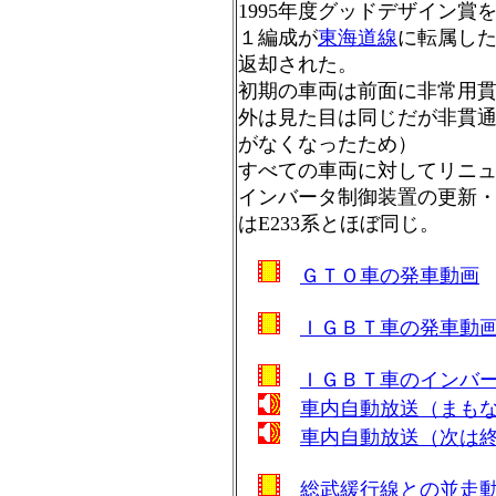
1995年度グッドデザイン賞
１編成が
東海道線
に転属し
返却された。
初期の車両は前面に非常用
外は見た目は同じだが非貫
がなくなったため）
すべての車両に対してリニュ
インバータ制御装置の更新
はE233系とほぼ同じ。
ＧＴＯ車の発車動画
ＩＧＢＴ車の発車動
ＩＧＢＴ車のインバ
車内自動放送（まも
車内自動放送（次は
総武緩行線との並走