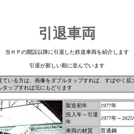
引退車両
当ＨＰの開設以降に引退した鉄道車両を紹介します
引退が新しい順に並んでいます
見ている方は、画像をダブルタップすれば、すばやく拡
ルタップすれば元にもどります
製造初年
1977年
投入年～引退
1977年～202
年
車両の材質
普通鋼