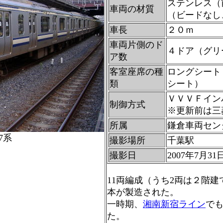
ステンレス（
車両の材質
（ビードなし
車長
２０ｍ
車両片側のド
４ドア（グリ
ア数
客室座席の種
ロングシート
類
シート）
ＶＶＶＦイン
制御方式
※更新前は三
所属
鎌倉車両セン
7系
撮影場所
千葉駅
撮影日
2007年7月31
11両編成（うち2両は２階建
本が製造された。
一時期、
湘南新宿ライン
で
た。