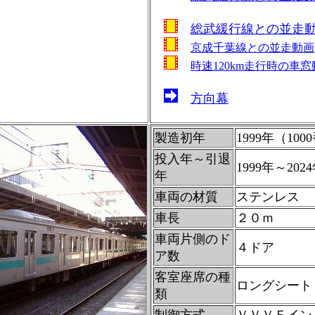
総武緩行線との並走
京成千葉線との並走動画
時速120km走行時の車窓
方向幕
製造初年
1999年（10
投入年～引退
1999年～202
年
車両の材質
ステンレス
車長
２０ｍ
車両片側のド
４ドア
ア数
客室座席の種
ロングシート
類