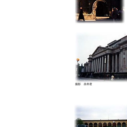
撮影 赤井君