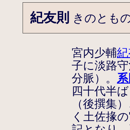
紀友則
きのとも
宮内少輔
紀
子に淡路守
分脈）。
系
四十代半ば
（後撰集）、
く土佐掾の
記となり、