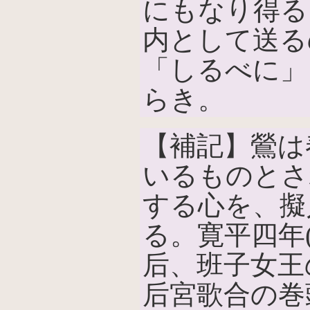
にもなり得る
内として送る
「しるべに」
らき。
【補記】鶯は
いるものとさ
する心を、擬
る。寛平四年(
后、班子女王
后宮歌合の巻