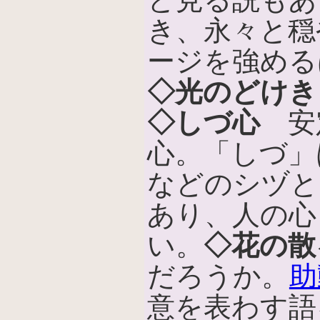
き、永々と穏
ージを強める
◇光のどけき
◇しづ心
安
心。「しづ」
などのシヅと
あり、人の心
い。
◇花の散
だろうか。
助
意を表わす語