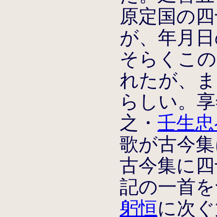
原定国の四
が、年月日
そらくこの
れたが、ま
らしい。享
之・
壬生忠
歌が古今集
古今集に四
記の一首を
躬恒
に次ぐ