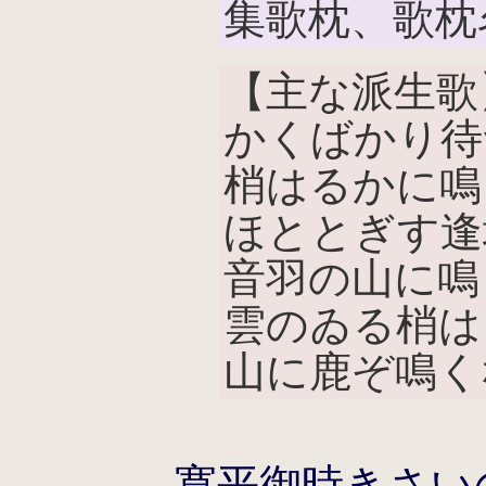
集歌枕、歌枕
【主な派生歌
かくばかり待
梢はるかに鳴
ほととぎす逢
音羽の山に鳴
雲のゐる梢は
山に鹿ぞ鳴く
寛平御時きさい