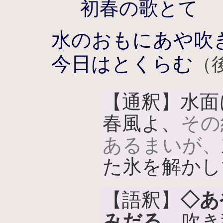
初春の歌とて
水のおもにあや吹
今日はとくらむ
（
【通釈】水面
春風よ、
その
あるまいが、
た氷を解かし
【語釈】
◇あ
みだる
吹き