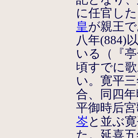
に任官した
皇
が親王で
八年(88
いる（『亭
頃すでに歌
い。寛平三年
合、同四年
平御時后宮
岑
と並ぶ寛
た。延喜五年