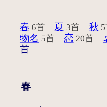
春
夏
秋
6首
3首
5
物名
恋
5首
20首
首
春