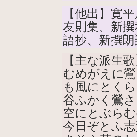
【他出】寛平
友則集、新撰
語抄、新撰朗
【主な派生歌
むめがえに鶯
も風にとくら
谷ふかく鶯さ
空にとぶらむ
今日ぞとふ志