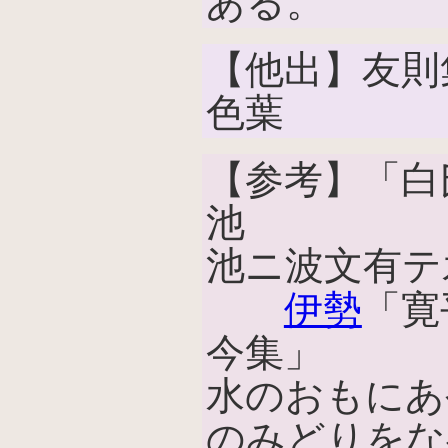
ある。
【他出】友則
色葉
【参考】「白
池
池ニ波文有テ
伊勢
「寛
今集」
水のおもにあ
のみどりをな