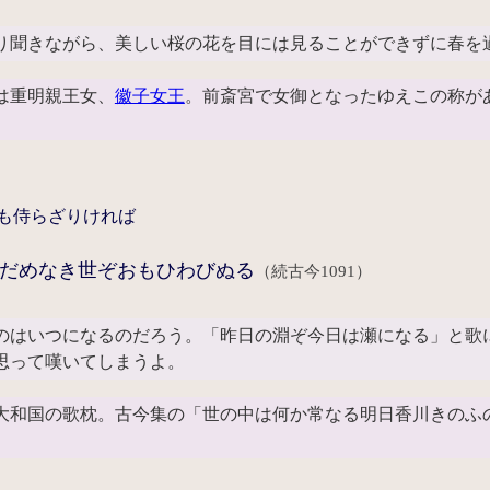
り聞きながら、美しい桜の花を目には見ることができずに春を
は重明親王女、
徽子女王
。前斎宮で女御となったゆえこの称が
も侍らざりければ
だめなき世ぞおもひわびぬる
（続古今1091）
のはいつになるのだろう。「昨日の淵ぞ今日は瀬になる」と歌
思って嘆いてしまうよ。
和国の歌枕。古今集の「世の中は何か常なる明日香川きのふ