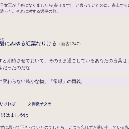
子女王が「春になりましたら(参ります)」と言っていたのに、参上す
を遣った。それに対する返事の歌。
きは
磐
にみゆる紅葉なりける
（新古1247）
すと期待させておいて、そのまま過ごしているあなたの言葉は
葉だったのだな
変わらない確かな物」「常緑」の両義。
せたりければ 女御徽子女王
と思はましやは
れずに思って下さっていたのでしたら、いつも忘れずお慕い申している