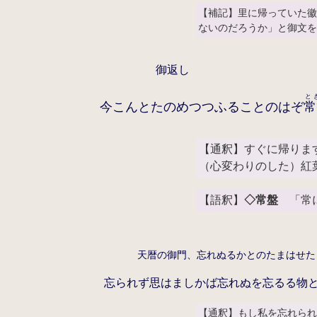
【補記】里に帰っていた徽
ないのだろうか」と御文
御返し
と
今こんとたのめつつふることのはぞ
常
【通釈】すぐに帰りま
（心変わりのした）紅
【語釈】
◇常盤
「常に
天暦の御門、忘れぬるかとのたまは
忘られず思はましかば忘れぬを忘るる物
【通釈】もし私を忘れら