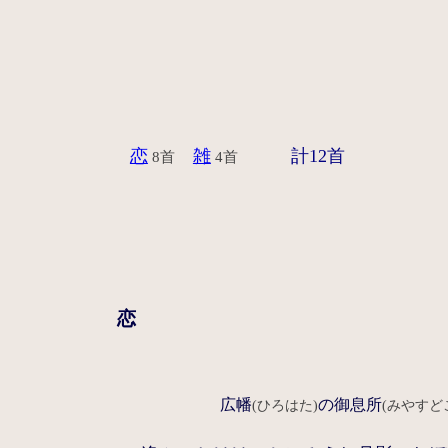
恋
雑
計12首
8首
4首
恋
広幡
の御息所
(ひろはた)
(みやすど