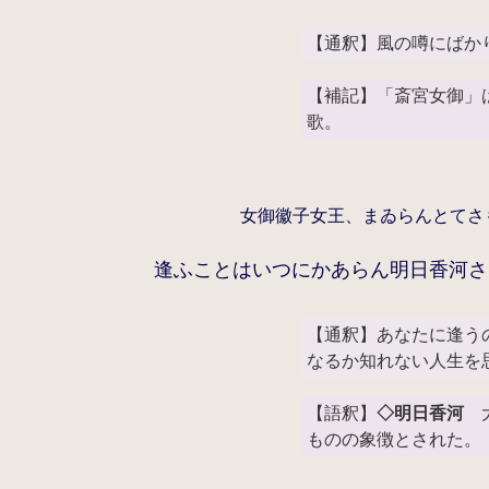
【通釈】風の噂にばか
【補記】「斎宮女御」
歌。
女御徽子女王、まゐらんとてさ
逢ふことはいつにかあらん明日香河さ
【通釈】あなたに逢う
なるか知れない人生を
【語釈】
◇明日香河
大
ものの象徴とされた。