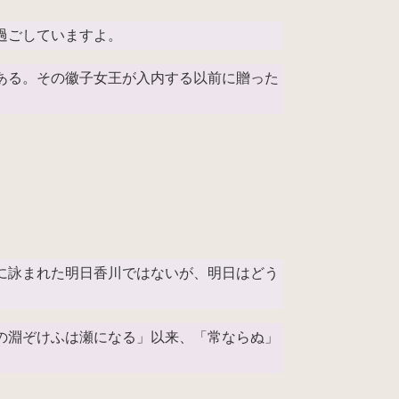
過ごしていますよ。
ある。その徽子女王が入内する以前に贈った
に詠まれた明日香川ではないが、明日はどう
の淵ぞけふは瀬になる」以来、「常ならぬ」