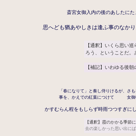
斎宮女御入内の後のあしたにた
思へども猶あやしきは逢ふ事のなかり
【通釈】いくら思い巡
ろう、ということだ。
【補記】いわゆる後朝
「春になりて」と奏し侍りけるが、さも
事を、かえでの紅葉につけて 女御
かすむらん程をもしらず時雨つつすぎに
【通釈】霞のかかる季節
去の楽しかった思い出に