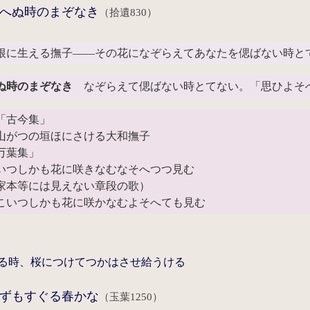
へぬ時のまぞなき
（拾遺830）
根に生える撫子――その花になぞらえてあなたを偲ばない時と
ぬ時のまぞなき
なぞらえて偲ばない時とてない。「思ひよそ
「古今集」
山がつの垣ほにさける大和撫子
万葉集」
いつしかも花に咲きなむなそへつつ見む
本等には見えない章段の歌）
こいつしかも花に咲かなむよそへても見む
る時、桜につけてつかはさせ給うける
ずもすぐる春かな
（玉葉1250）