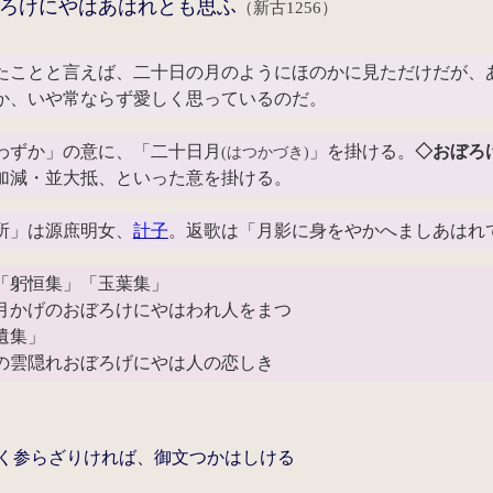
ろけにやはあはれとも思ふ
（新古1256）
たことと言えば、二十日の月のようにほのかに見ただけだが、
か、いや常ならず愛しく思っているのだ。
ずか」の意に、「二十日月
」を掛ける。
◇おぼろ
(はつかづき)
加減・並大抵、といった意を掛ける。
所」は源庶明女、
計子
。返歌は「月影に身をやかへましあはれ
「躬恒集」「玉葉集」
月かげのおぼろけにやはわれ人をまつ
遺集」
の雲隠れおぼろげにやは人の恋しき
く参らざりければ、御文つかはしける