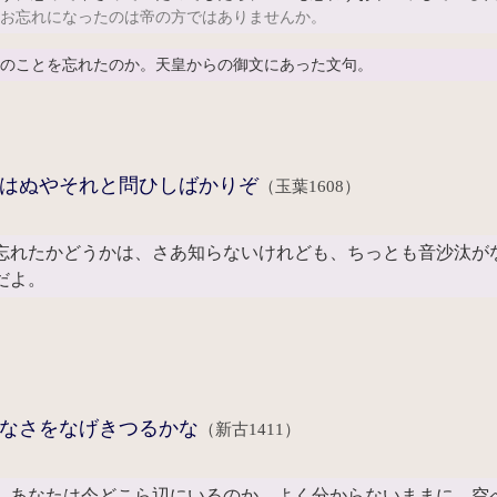
。
お忘れになったのは帝の方ではありませんか。
のことを忘れたのか。天皇からの御文にあった文句。
はぬやそれと問ひしばかりぞ
（玉葉1608）
忘れたかどうかは、さあ知らないけれども、ちっとも音沙汰が
だよ。
なさをなげきつるかな
（新古1411）
、あなたは今どこら辺にいるのか。よく分からないままに、空