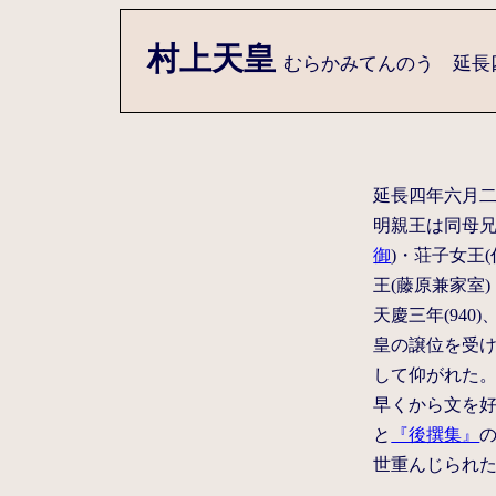
村上天皇
むらかみてんのう 延長四～
延長四年六月
明親王は同母兄
御
)・荘子女王
王(藤原兼家室)
天慶三年(94
皇の譲位を受
して仰がれた
早くから文を好
と
『後撰集』
世重んじられ