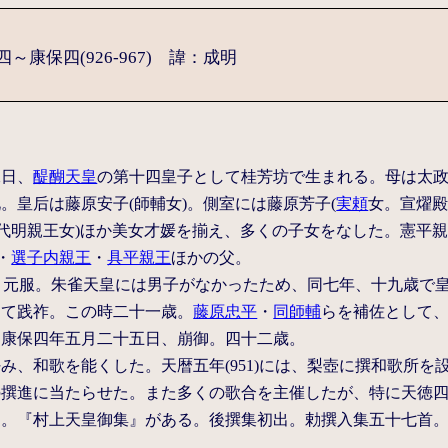
康保四(926-967) 諱：成明
二日、
醍醐天皇
の第十四皇子として桂芳坊で生まれる。母は太
。皇后は藤原安子(師輔女)。側室には藤原芳子(
実頼
女。宣燿殿
(代明親王女)ほか美女才媛を揃え、多くの子女をなした。憲平親
・
選子内親王
・
具平親王
ほかの父。
0)、元服。朱雀天皇には男子がなかったため、同七年、十九歳で皇
けて践祚。この時二十一歳。
藤原忠平
・
同師輔
らを補佐として
。康保四年五月二十五日、崩御。四十二歳。
み、和歌を能くした。天暦五年(951)には、梨壺に撰和歌所
の撰進に当たらせた。また多くの歌合を主催したが、特に天徳四年
た。『村上天皇御集』がある。後撰集初出。勅撰入集五十七首