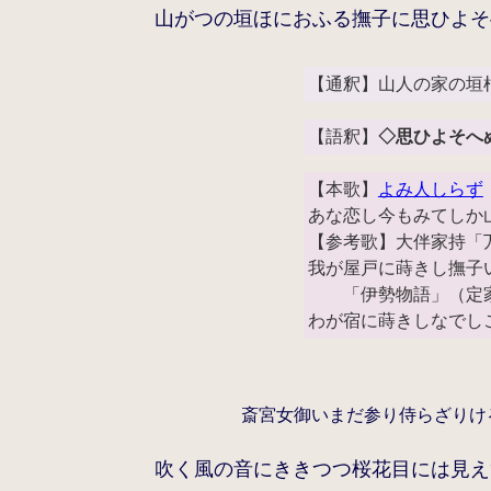
山がつの垣ほにおふる撫子に思ひよそ
【通釈】山人の家の垣
【語釈】
◇思ひよそへ
【本歌】
よみ人しらず
あな恋し今もみてしか
【参考歌】大伴家持「
我が屋戸に蒔きし撫子
「伊勢物語」（定家
わが宿に蒔きしなでし
斎宮女御いまだ参り侍らざりけ
吹く風の音にききつつ桜花目には見え