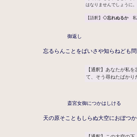
はなりませんでしょうに
【語釈】
◇忘れぬるか
私
御返し
忘るらんことをばいさや知らねども問
【通釈】あなたが私を
て、そう尋ねたばかり
斎宮女御につかはしける
天の原そこともしらぬ大空におぼつか
【通釈】この大空の下