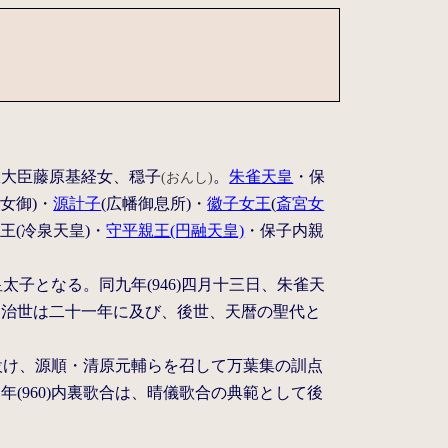
政大臣藤原基経女、穏子
。
朱雀天皇
・保
(おんし)
女御)・
源計子
(広幡御息所)・
徽子女王
(
斎宮女
王(冷泉天皇)・
守平親王(円融天皇)
・保子内親
太子となる。同九年(946)四月十三日、朱雀天
、治世は二十一年に及び、後世、天暦の聖代と
を設け、源順・清原元輔らを召して万葉集の訓点
(960)内裏歌合は、晴儀歌合の典範として後
。