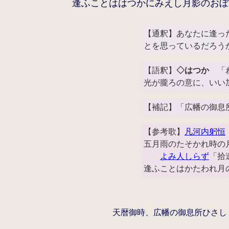
逢ふことははつかにみえし月影のおぼ
【通釈】あなたに逢っ
とを思っているだろう
【語釈】
◇はつか
「わ
光が朧ろの意に、いい
【補記】「広幡の御息
【参考歌】
凡河内躬恒
五月雨のたそかれ時の
よみ人しらず
「拾
逢ふことはかたわれ月
天暦御時、広幡の御息所ひさし