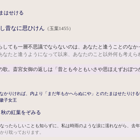
まはせける
し昔なに思ひけん
（玉葉1455）
らしても一層不思議でならないのは、あなたと逢うことのなか
あなたと逢うようになって以来、あなたのこと以外何も考えら
の歌。斎宮女御の返しは「昔とも今ともいさや思ほえずおぼつ
なかりければ、内より「まだ年もかへらぬにや」とのたまはせたりける
徽子女王
し秋の紅葉をぞみる
になったらしいことも知らずに、私は時雨のような涙に濡れながら、去
ばかり耽っております。