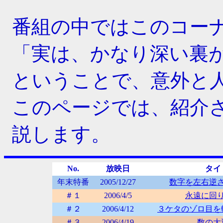
番組の中ではこのコー
「実は、かなり深い裏
ということで、意外と
このページでは、紹介
説します。
No.
放映日
タイ
年末特番
2005/12/27
数字を左右逆
＃１
2006/4/5
永遠に回
＃２
2006/4/12
３ケタのゾロ目を
＃３
2006/4/19
数の大