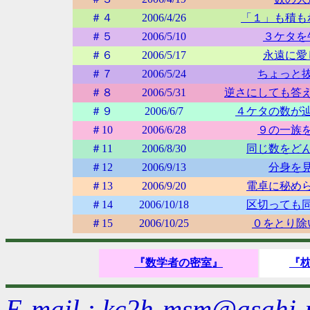
＃４
2006/4/26
「１」も積も
＃５
2006/5/10
３ケタを
＃６
2006/5/17
永遠に愛
＃７
2006/5/24
ちょっと
＃８
2006/5/31
逆さにしても答
＃９
2006/6/7
４ケタの数が
＃10
2006/6/28
９の一族
＃11
2006/8/30
同じ数をど
＃12
2006/9/13
分身を
＃13
2006/9/20
電卓に秘め
＃14
2006/10/18
区切っても
＃15
2006/10/25
０をとり除
『数学者の密室』
『
E-mail : kc2h-msm@asahi-n