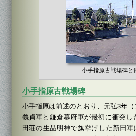
小手指原古戦場碑と
小手指原古戦場碑
小手指原は前述のとおり、元弘3年（1
義貞軍と鎌倉幕府軍が最初に衝突し
田荘の生品明神で旗挙げした新田軍