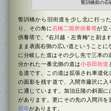
誓詞橋前の石
誓詞橋から旧街道を少し北に行っ
り、その角に
石橋二箇所供養塔
が立
供養塔で、″右川越・左青梅″と刻ま
まま表面右側の広い道ということに
に分岐した道はその少し先で三本の
分かれた一番北側の道は
小谷田街道
る道です。この道は拡張され車道化
の面影を残す道で、入間市藤沢に入
に通じています。加治丘陵の斜面に
があります。更にその先の入間川を
照寺
があります。