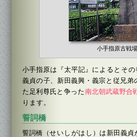
小手指原古戦
小手指原は『太平記』によるとその後
義貞の子、新田義興・義宗と従兄弟
た足利尊氏と争った
南北朝武蔵野合
ります。
誓詞橋
誓詞橋（せいしがはし）は新田義貞