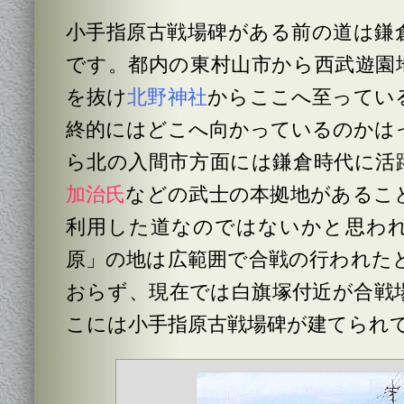
小手指原古戦場碑がある前の道は鎌
です。都内の東村山市から西武遊園
を抜け
北野神社
からここへ至ってい
終的にはどこへ向かっているのかは
ら北の入間市方面には鎌倉時代に活
加治氏
などの武士の本拠地があるこ
利用した道なのではないかと思わ
原」の地は広範囲で合戦の行われた
おらず、現在では白旗塚付近が合戦
こには小手指原古戦場碑が建てられ