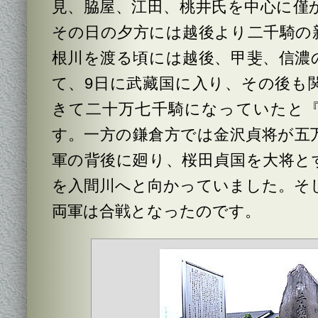
見、脇屋、江田、桃井氏を中心に僅
その日の夕方には越後より二千騎の
根川を渡る頃には越後、甲斐、信濃
て、9日に武藏国に入り、その後も
きて二十万七千騎になっていたと
す。一方の鎌倉方では金沢貞将が五
軍の背後に廻り、桜田貞国を大将と
を入間川へと向かっていました。そし
両軍は合戦となったのです。