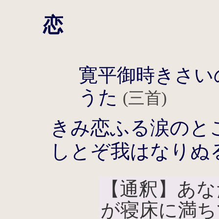
恋
寛平御時きさい
うた
(三首)
きみ恋ふる涙のと
しとぞ我はなりぬ
【通釈】あな
が寝床に満ち