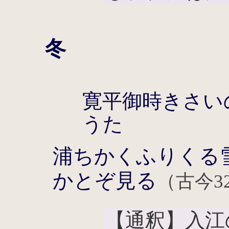
冬
寛平御時きさい
うた
浦ちかくふりくる
かとぞ見る
（古今3
【通釈】入江