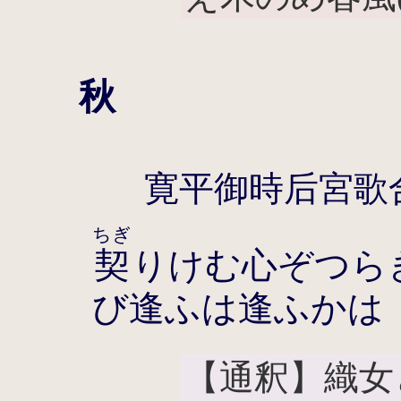
秋
寛平御時后宮歌
ちぎ
契
りけむ心ぞつら
び逢ふは逢ふかは
【通釈】織女