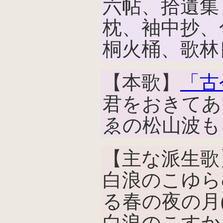
六帖、拾遺集
枕、袖中抄、
桐火桶、歌林
【本歌】
「古
君をおきてあ
ゑの松山波も
【主な派生歌
白浪のこゆら
る春の夜の月
白浪のこすか