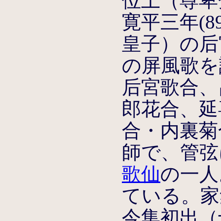
位上（尊卑
寛平三年(8
皇子）の后
の屏風歌を
后宮歌合、昌
郎花合、延喜
合・内裏菊
師で、管弦
歌仙
の一人
ている。家
今集初出（