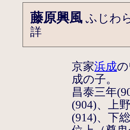
藤原興風
ふじわ
詳
京家
浜成
の
成の子。
昌泰三年(9
(904)、
(914)、