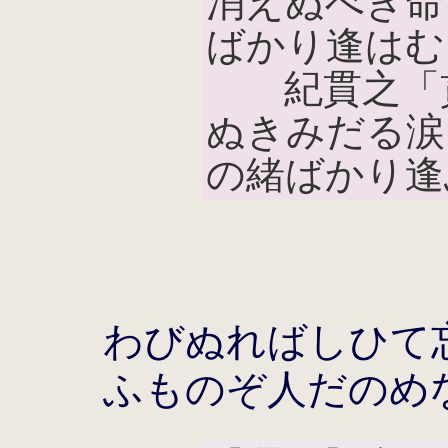
消えぬべき命
ばかり逢はむ
紀貫之「
ぬきみだる涙
の緒ばかり逢
わびぬればしひて
ふものぞ人だのめ