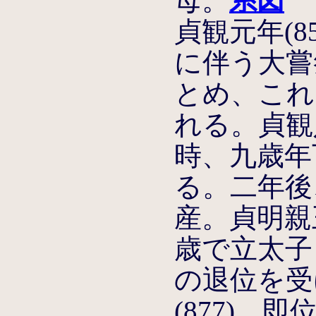
母。
系図
貞観元年(8
に伴う大嘗
とめ、これ
れる。貞観八
時、九歳年
る。二年後
産。貞明親王
歳で立太子
の退位を受
(877)、