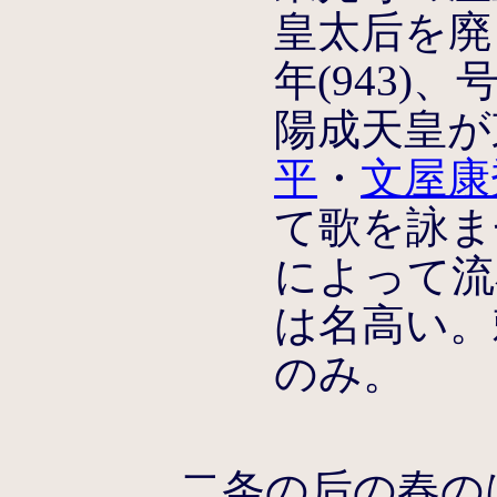
皇太后を廃
年(943)
陽成天皇が
平
・
文屋康
て歌を詠ま
によって流
は名高い。
のみ。
二条の后の春の