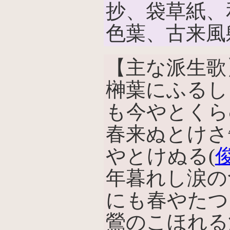
抄、袋草紙、
色葉、古来風
【主な派生歌
榊葉にふるし
も今やとくらむ
春来ぬとけさ
やとけぬる(
年暮れし涙の
にも春やたつ
鶯のこほれる