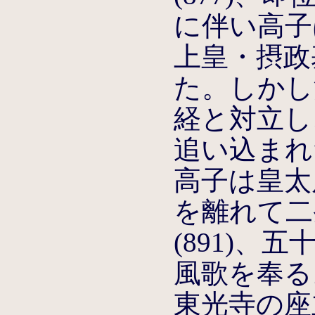
に伴い高子
上皇・摂政
た。しかし
経と対立し
追い込まれ
高子は皇太
を離れて二
(891)、
風歌を奉る
東光寺の座