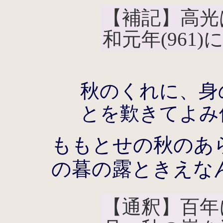
【補記】高光
和元年(961
秋のくれに、身
とを歎きてよみ
ももとせの秋のあ
の暮の露ときえな
【通釈】百年