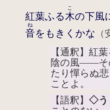
こ
紅葉ふる
木
の下風
ね
音
をもきくかな
（
【通釈】紅葉
陰の風――そ
たり憚らぬ悲
ことよ。
【語釈】
◇う