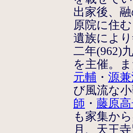
出家後、融
原院に住む
遺族により
二年(962
を主催。ま
元輔
・
源兼
び風流な小
師
・
藤原高
も家集から
月、天王寺