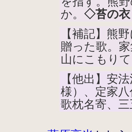
を指す。熊野
か。
◇苔の衣
【補記】熊野
贈った歌。家
山にこもりて
【他出】安法
様）、定家八
歌枕名寄、三