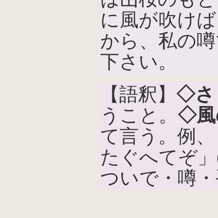
に風が吹けば
から、私の噂
下さい。
【語釈】
◇さ
うこと。
◇風
て言う。例、
たぐへてぞ」
ついで・噂・