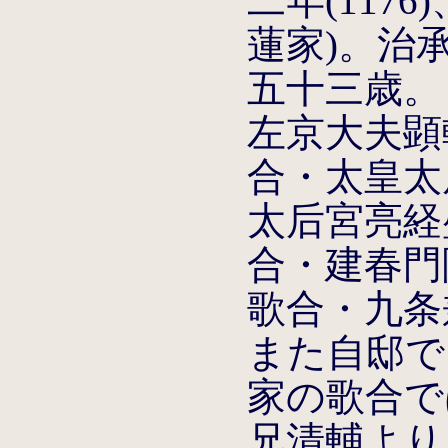
二年(117
蓮家)。治
五十三歳。
左京大夫顕
合・太皇太
太后宮亮経
合・建春門
歌合・九条
また自邸で
家の歌合で
兄清輔より