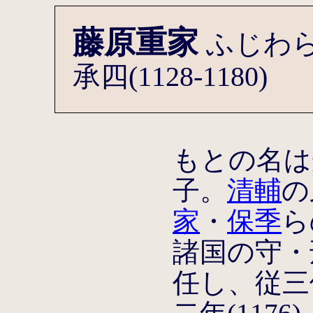
藤原重家
ふじわ
承四(1128-1180)
もとの名は
子。
清輔
の
家
・
保季
ら
諸国の守・
任し、従三