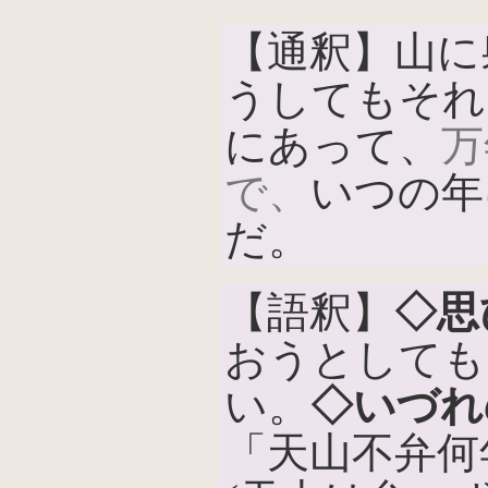
【通釈】山に
うしてもそれ
にあって、
万
で、
いつの年
だ。
【語釈】
◇思
おうとしても
い。
◇いづれ
「天山不弁何