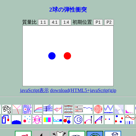
2球の弾性衝突
質量比
初期位置
1:1
4:1
1:4
P1
P2
javaScript表示
download(HTML5+javaScript)zip