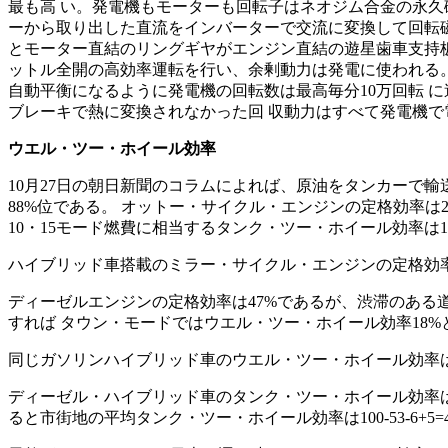
最も高 い。発電機もモーターも回転子はネオジム合金の永久
ーから取り出した直流をインバーターで交流に変換して回転
とモーター直結のリングギヤがエンジン直結の遊星歯車支持
ットル全開の高効率運転を行い、余剰動力は発電に使われる
自動平衡になるように発電機の回転数は最高毎分10万回転 
ブレーキで熱に変換されなかった回 収動力はすべて発電機で
ウエル・ツー・ホイール効率
10月27日の朝日新聞のコラムによれば、原油をタンカーで
88%位である。 オットー・サイクル・エンジンの定格効率は
10・15モード燃費に相当するタンク・ツー・ホイール効率は
ハイブリッド車搭載のミラー・サイクル・エンジンの定格効率は
ディーゼルエンジンの定格効率は47%であるが、渋滞のある
すれば タウン・モードではウエル・ツー・ホイール効率18%
同じガソリンハイブリッド車のウエル・ツー・ホイール効率は
ディーゼル・ハイブリッド車のタンク・ツー・ホイール効率はデ
ると市街地の平均タンク・ツー・ホイール効率は100-53-6+5