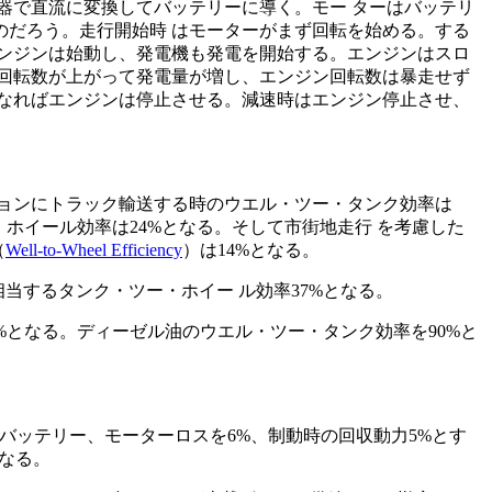
器で直流に変換してバッテリーに導く。モー ターはバッテリ
だろう。走行開始時 はモーターがまず回転を始める。する
ンジンは始動し、発電機も発電を開始する。エンジンはスロ
回転数が上がって発電量が増し、エンジン回転数は暴走せず
になればエンジンは停止させる。減速時はエンジン停止させ、
ションにトラック輸送する時のウエル・ツー・タンク効率は
・ホイール効率は24%となる。そして市街地走行 を考慮した
（
Well-to-Wheel Efficiency
）は14%となる。
当するタンク・ツー・ホイー ル効率37%となる。
%となる。ディーゼル油のウエル・ツー・タンク効率を90%と
、バッテリー、モーターロスを6%、制動時の回収動力5%とす
となる。