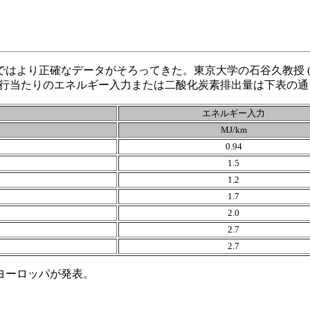
正確なデータがそろってきた。東京大学の石谷久教授 (化学工学Vo
式の1km走行当たりのエネルギー入力または二酸化炭素排出量は下表の
エネルギー入力
MJ/km
0.94
1.5
1.2
1.7
2.0
2.7
2.7
にヨーロッパが発表。