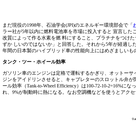
まだ現役の1998年、石油学会(JPI)のエネルギー環境部会で「
ラー社が5年以内に燃料電池車を市場に投入すると 宣言し
改質によって作る水素を燃 料にすること、プラチナをつけ
ずか しいのではないか」と回答した。それから5年が経過し
年間の日本製のハイブリッド車の性能向上にはめざましいも
タンク・ツー・ホイール効率
ガソリン車のエンジンは定格で運転するかぎり、オットーサイ
ジンをアイドリンさせると、キャブレターのスロットル弁が閉
ール効率（Tank-to-Wheel Efficiency）は100-
れ、9%が制動時に熱になる。なお空調機などを使うとアクセ