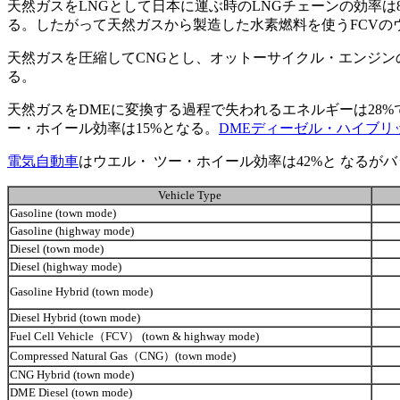
天然ガスをLNGとして日本に運ぶ時のLNGチェーンの効率は
る。したがって天然ガスから製造した水素燃料を使うFCVのウ
天然ガスを圧縮してCNGとし、オットーサイクル・エンジン
る。
天然ガスをDMEに変換する過程で失われるエネルギーは28
ー・ホイール効率は15%となる。
DMEディーゼル・ハイブリ
電気自動車
はウエル・ ツー・ホイール効率は42%と なるが
Vehicle Type
Gasoline (town mode)
Gasoline (highway mode)
Diesel (town mode)
Diesel (highway mode)
Gasoline Hybrid (town mode)
Diesel Hybrid (town mode)
Fuel Cell Vehicle（FCV） (town & highway mode)
Compressed Natural Gas（CNG）(town mode)
CNG Hybrid (town mode)
DME Diesel (town mode)