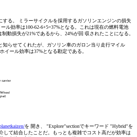
にする。 ミラーサイクルを採用するガソリンエンジンの損失
率は100-62-6+5=37%となる。これは現在の燃料電池
ことは制動損失が21%であるから、24%が回 収されたことになる。
ると知らせてくれたが、ガソリン車のガロン当り走行マイル
・ホイール効率は37%となる勘定である。
planetkaizen/
を 開き、 "Explore"sectionでキーワード "Hybrid"を
介して結合したことだ。もっとも複雑でコスト高だが効率は