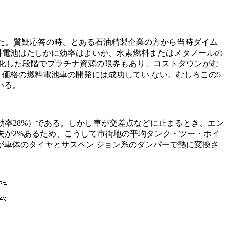
た。質疑応答の時、とある石油精製企業の方から当時ダイム
料電池はたしかに効率はよいが、水素燃料またはメタノールの
化した段階でプラチナ資源の限界もあり、コストダウンがむ
価格の燃料電池車の開発には成功してい ない。むしろこの5
いる。
効率28%）である。しかし車が交差点などに止まるとき、エン
失が2%あるため、こうして市街地の平均タンク・ツー・ホイ
気を温め、4%が車体のタイヤとサスペン ジョン系のダンパーで熱に変換さ