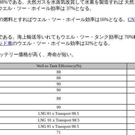
88%である。天然ガスを水蒸気改質して水素を製造すれば 天
エル・ツー・ホイール効率は 37%となる。
の燃料とすればウエル・ツー・ホイール効率は16%となる。
C
%である。海上輸送等いれてもウエル・ツー・タンク効率は 70
ッド車
のウエル・ツー・ホイール効率は32%となる。
バッテリー価格が高く、寿命が短い。
Well-to Tank Efficiency(%)
88
88
90
90
88
90
LNG 91 x Transport 98.5
LNG 91 x Transport 98.5
LNG 91 x Transport 98.5
71