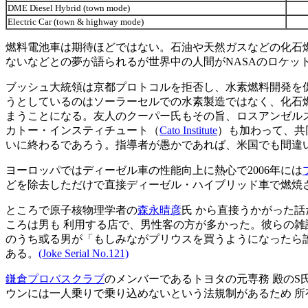
DME Diesel Hybrid (town mode)
Electric Car (town & highway mode)
燃料電池車は期待ほどではない。石油や天然ガスなどの化石
ないなどとの夢が語られるが世界中の人間がNASAのロケッ
ブッシュ大統領は京都プロトコルを拒否し、水素燃料開発を促進す
うとしているのはソーラーセルでの水素製造ではなく、化石燃料から水
まうことになる。友人のクーパー氏もその旨、ロスアンゼル
カトー・インスティチュート（
Cato Institute
）も加わって、共
いに終わるであろう。指導者が愚かであれば、米国でも間違
ヨーロッパではディーゼル車の性能向上に熱心で2006年には
どを除去しただけで直接ディーゼル・ハイブリッド車で燃焼
ところで原子核物理学者の
森永晴彦
氏 から直接うかがった
ころは男も 利用する店で、男性客の方が多かった。彼らの雑
のうち或る男が「もしみながプリウスを買うようになったら
ある。
(Joke Serial No.121)
鎌倉プロバスクラブ
のメンバーであるトヨタの元専務 殿の
ウンには一人乗りで乗り込めないという法規制があるため 