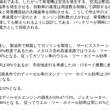
磁石である。したがって発電機は交流を発生する。交流は整流
磁界を発生させる。自動車の速度は周波数を制御して調節するの
板と発電機直結の太陽歯車を回転させる。こうして停止中のエ 
。車速度が一定のとき 、エンジン回転数が上がれば、発電機の
に達しても耐えられるように設計してある。バッテリーが満杯
電力として回収される。
輸送し、製油所で精製してガソリンを製造し、サービスステー 
28%程度であるため、メカロス含め高速道路ではウエル・ツー
16%となる。従ってガソリン車のウエル・ツー・ホイール効率
38%であるが、市街地走行を考慮した10・15モード燃費に相
道路条件でのディーゼル車のタンク・ツー・ホイール効率は 20
となる。
32%となる。
ィーゼルエンジンの損失が100-47=53%、ジェネ レーター
=46%とな る。 従ってウエル・ツー・ホイール効率は実に41%