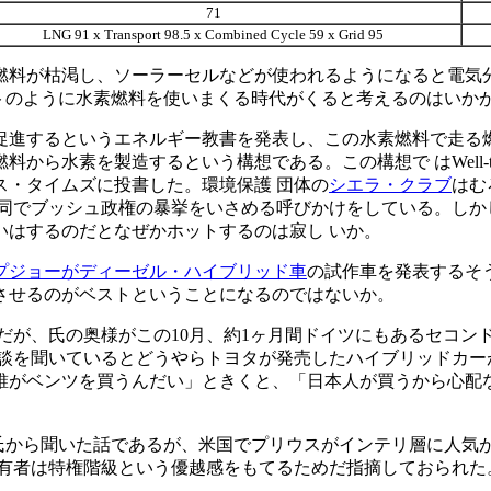
71
LNG 91 x Transport 98.5 x Combined Cycle 59 x Grid 95
燃料が枯渇し、ソーラーセルなどが使われるようになると電気分
トのように水素燃料を使いまくる時代がくると考えるのはいかが
るというエネルギー教書を発表し、この水素燃料で走る燃 料電池
素を製造するという構想である。この構想で はWell-to-Whe
ス・タイムズに投書した。環境保護 団体の
シエラ・クラブ
はむ
同でブッシュ政権の暴挙をいさめる呼びかけをしている。しか
いはするのだとなぜかホットするのは寂し いか。
プジョーがディーゼル・ハイブリッド車
の試作車を発表するそ
させるのがベストということになるのではないか。
話だが、氏の奥様がこの10月、約1ヶ月間ドイツにもあるセコ
談を聞いているとどうやらトヨタが発売したハイブリッドカー
誰がベンツを買うんだい」ときくと、「日本人が買うから心配な
S氏から聞いた話であるが、米国でプリウスがインテリ層に人気
所有者は特権階級という優越感をもてるためだ指摘しておられた