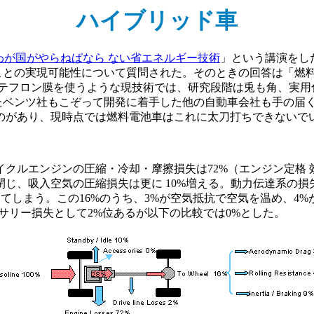
ハイブリッド車
わが国がやらねばなら ない省エネルギー技術
」という講演をし
たことの実現可能性について質問された。そのときの回答は「燃
たテフロン膜を使うような現技術では、研究段階は兎も角、実用
たベンツ社もこぞって開発に着手した他の自動車会社も手の届く
のがあり、現時点では燃料電池車はこれに太刀打ちできないで
クルエンジンの圧縮・冷却・摩擦損失は72%（エンジン定格 
じ、吸入空気の圧縮損失は更に 10%増える。動力伝達系の損
72-10-2=16%になってしまう。この16%のうち、3%が空気抵抗で空
サリー損失として2%位あるが以下の比較では0%とした。