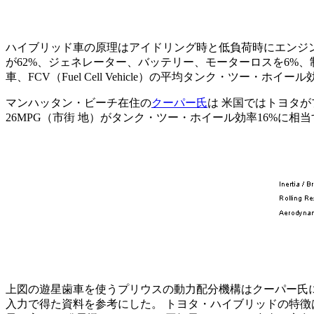
ハイブリッド車の原理はアイドリング時と低負荷時にエンジン
が62%、ジェネレーター、バッテリー、モーターロスを6%、制
車、FCV（Fuel Cell Vehicle）の平均タンク・ツ
マンハッタン・ビーチ在住の
クーパー氏
は 米国ではトヨタ
26MPG（市街 地）がタンク・ツー・ホイール効率16%に相
上図の遊星歯車を使うプリウスの動力配分機構はクーパー氏
入力で得た資料を参考にした。 トヨタ・ハイブリッドの特