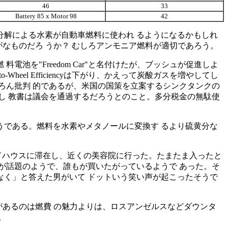
46
33
Battery 85 x Motor 98
42
解による水素が自動車燃料に使われ るようになるかもしれ
なものだろ うか？ むしろアンモニア燃料が適切であろう。
を"Freedom Car"と名付けたが、ブッシュが促進しよ
el Efficiencyは下がり、かえって炭酸ガスを増やしてし
ろん批判 的であるが、米国の国策を立案するシンクタンクの
し 教書は議会を通過するだろうとのこと。多分税金の無駄使
うである。燃料を水素やメタノールに変換す るより硫黄分な
ンドハウスに滞在し、近くの美容院に行った。たまたま入ったと
が話題のようで、誰もが買いたがっているようで あった。そ
く」と答えた男がいて ドットいう笑い声が起こったそうで
があるのは燃費 の魅力よりは、ロスアンゼルスなどダウンタ
。