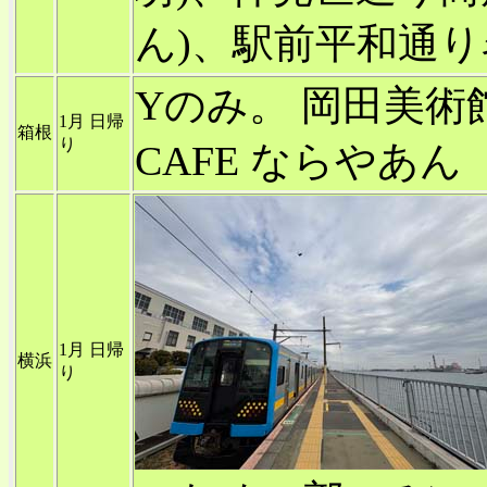
ん)、駅前平和通
Yのみ。 岡田美術
1月 日帰
箱根
り
CAFE ならやあん
1月 日帰
横浜
り