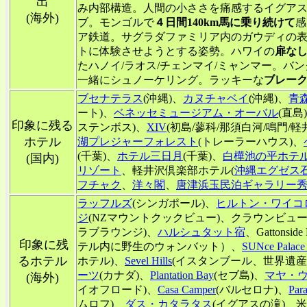
出
み内部構造。人間の小ささを痛感するイグア
(海外)
ブ。モンゴルで
４日間140km馬に乗り続けて
感
ア鉄道。サグラダファミリア内のガウディの
トに体験させようとする姿勢。ハワイの
扉な
たハノイ/ラオス/チェンマイ/ミャンマー。バ
一緒にシュノーケリング。ラッキーな
ブレー
ブセナテラス
(沖縄)、
カヌチャベイ
(沖縄)、
青
ート)、
ベネッセミュージアム・オーバル
(直島
印象に残る
ステンボス)、
XIV
(初島/蓼科/那須白河/鳴門/軽
ホテル
湖プレジャーフォレスト
(トレーラーハウス)、
(千葉)、
ホテル三日月
(千葉)、
白樺池の平ホテ
(国内)
リゾート
、軽井沢倶楽部ホテル(
沖縄エグゼス
フチャク
、
洋々閣
、
唐津浜玉民泊ギャラリー
ラッフルズ
(シンガポール)、
ヒルトン・ワイコ
ジ
(NZマウントクックビュー)、クラウンビュー
ラブラウンジ)、
ハルシュタット宿
、Gattons
印象に残
テル内に野生のウォンバット）、
SUNce Palace 
るホテル
ホテル)、
Sevel Hills
(イスタンブール、世界遺産が見
ーツ
(カナダ)、
Plantation Bay
(セブ島)、
マヤ・
(海外)
イオフロード)、
Casa Camper
(バルセロナ)、
Par
ムロフ)、
ダス・カタラタス
(イグアスの滝)、米国マ