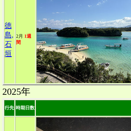
徳
島,
2月
1週
間
石
垣
2025年
行先
時期日数