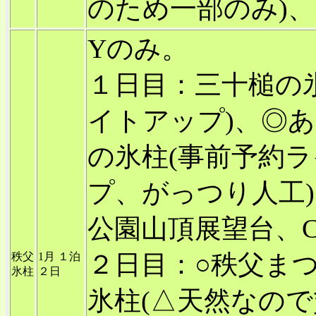
のため一部のみ)
Yのみ。
１日目：三十槌の氷
イトアップ)、◎
の氷柱(事前予約
プ、がっつり人工
公園山頂展望台、Com
２日目：○秩父ま
秩父
1月 １泊
氷柱
２日
氷柱(△天然なので