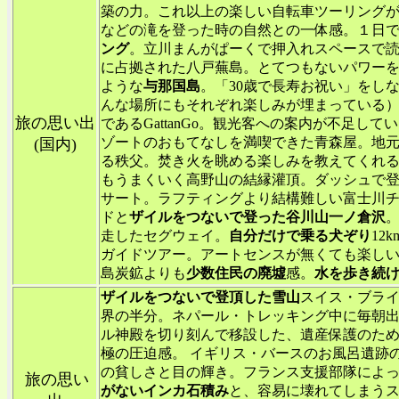
築の力。これ以上の楽しい自転車ツーリング
などの滝を登った時の自然との一体感。１日
ング
。立川まんがぱーくで押入れスペースで
に占拠された八戸蕪島。とてつもないパワー
ような
与那国島
。「30歳で長寿お祝い」をし
んな場所にもそれぞれ楽しみが埋まっている）
旅の思い出
であるGattanGo。観光客への案内が不足して
ゾートのおもてなしを満喫できた青森屋。地
(国内)
る秩父。焚き火を眺める楽しみを教えてくれ
もうまくいく高野山の結縁灌頂。ダッシュで登
サート。ラフティングより結構難しい富士川
ドと
ザイルをつないで登った谷川山一ノ倉沢
走したセグウェイ。
自分だけで乗る犬ぞり
12
ガイドツアー。アートセンスが無くても楽しい芸術
島炭鉱よりも
少数住民の廃墟
感。
水を歩き続
ザイルをつないで登頂した雪山
スイス・ブラ
界の半分。ネパール・トレッキング中に毎朝出
ル神殿を切り刻んで移設した、遺産保護のた
極の圧迫感。 イギリス・バースのお風呂遺跡
の貧しさと目の輝き。フランス支援部隊によ
旅の思い
がないインカ石積み
と、容易に壊れてしまう