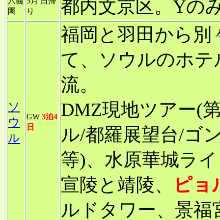
都内文京区。Yの
六義
5月 日帰
園
り
福岡と羽田から別
て、ソウルのホテ
流。
DMZ現地ツアー(
ソ
GW
3泊4
ウ
日
ル/都羅展望台/ゴン
ル
等)、水原華城ラ
宣陵と靖陵、
ピョ
ルドタワー、景福