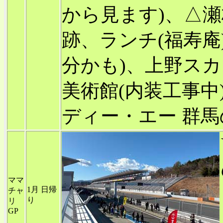
から見ます)、△
跡、ランチ(福寿庵
分かも)、上野ス
美術館(内装工事中
ディー・エー 群馬
ママ
1月 日帰
チャ
り
リ
GP