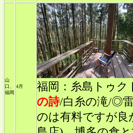
山
福岡：糸島トゥクト
口、
4月
福岡
の詩
/白糸の滝/◎
のは有料ですが良か
島店)、博多の食