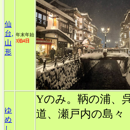
仙
台,
年末年始
3泊4日
山
形
Yのみ。鞆の浦、
ゆ
道、瀬戸内の島々
め
し