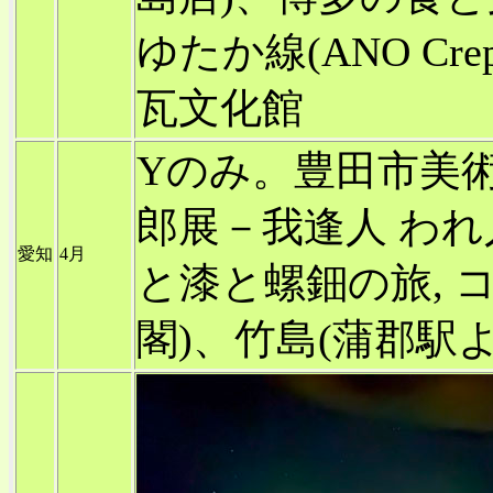
ゆたか線(ANO Cr
瓦文化館
Yのみ。豊田市美術館
郎展－我逢人 われ
愛知
4月
と漆と螺鈿の旅, 
閣)、竹島(蒲郡駅