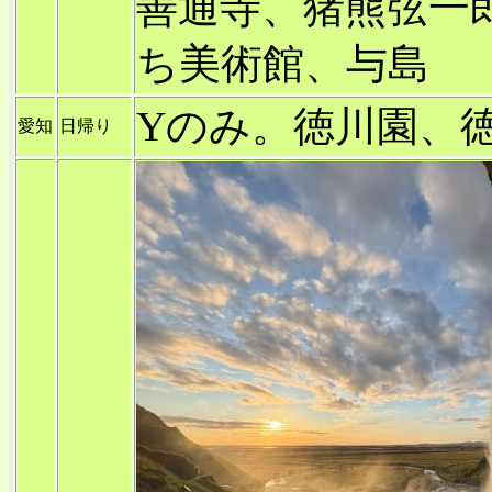
善通寺、猪熊弦一
ち美術館、与島
Yのみ。徳川園、
愛知
日帰り