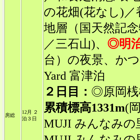
の花畑(花なし)
地層（国天然記念
／三石山)、
◎明
台）の夜景、かつ菜 
Yard 富津泊
２日目：
◎原岡桟
累積標高1331m
(
12月 ２
房総
泊３日
MUJI みんなみ
MUJI みんなみ