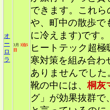
できます。これら
や、町中の散歩で
に冷えます)です
オ
ー
ヒートテック超極
3月
3泊5
日
ロ
寒対策を組み合わ
ラ
ありませんでした
靴の中には、
桐灰
グ」が効果抜群で