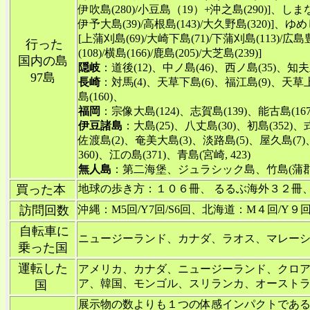
伊吹島(280)/小豆島（19）+沖之島(290)]、しまなみ海
伊予大島(39)/高根島(143)/大久野島(320)]、ゆめ
[上蒲刈島(69)/大崎下島(71)/下蒲刈島(113)/広島豊
行った
(108)/横島(166)/鹿島(205)/大芝島(239)]
国内の島
隠岐
：道後(12)、中ノ島(46)、西ノ島(35)、知夫
97島
長崎
：対馬(4)、天草下島(6)、福江島(9)、天草上島
島(160)、
福岡
：宗像大島(124)、志賀島(139)、能古島(167
伊豆諸島
：大島(25)、八丈島(30)、初島(352)、式
佐渡島(2)、奄美大島(3)、淡路島(5)、屋久島(7)、
360)、江の島(371)、青島(宮崎, 423)
無人島
：第二海堡、ジュラシック島、竹島(蒲郡
買った本
地球の歩き方：１０６冊、 るるぶ海外３２冊
訪問回数
沖縄：M5回/Y7回/S6回、北海道：M４回/Y９
自転車に
ニュージーランド、カナダ、ラオス、マレー
乗った国
運転した
アメリカ、カナダ、ニュージーランド、クロ
ア、韓国、モンゴル、スリランカ、オースト
国
展示物の数よりも１つの体感インパクトであ