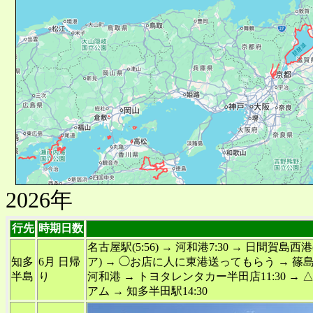
2026年
行先
時期日数
名古屋駅(5:56) → 河和港7:30 → 日
知多
6月 日帰
ア) → ◯お店に人に東港送ってもらう → 篠島(9:
半島
り
河和港 → トヨタレンタカー半田店11:30 →
アム → 知多半田駅14:30