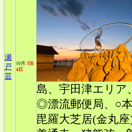
瀬
10月
3泊
戸
4日
芸
島、宇田津エリア
◎漂流郵便局、○
毘羅大芝居(金丸座