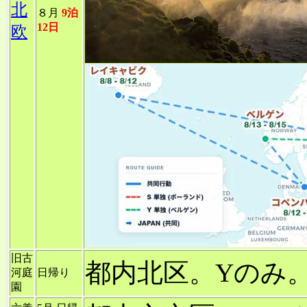
北
８月
9泊
12日
欧
旧古
都内北区。Yのみ
河庭
日帰り
園