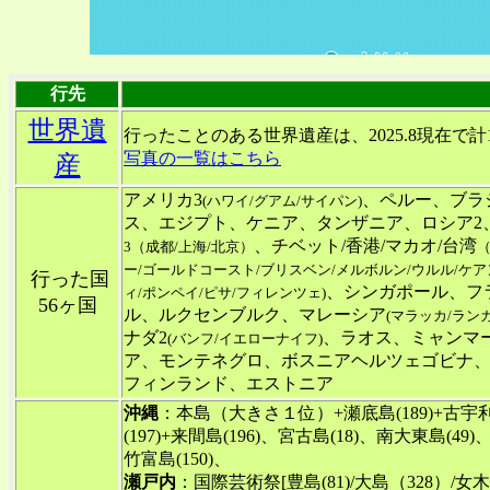
行先
世界遺
行ったことのある世界遺産は、2025.8現在で計
写真の一覧はこちら
産
アメリカ3
、ペルー、ブラ
(ハワイ/グアム/サイパン)
ス、エジプト、ケニア、タンザニア、ロシア2
、チベット/香港/マカオ/台湾
3（成都/上海/北京）
ー/ゴールドコースト/ブリスベン/メルボルン/ウルル/ケア
行った国
、シンガポール、フ
ィ/ポンペイ/ピサ/フィレンツェ)
56ヶ国
ル、ルクセンブルク、マレーシア
(マラッカ/ラン
ナダ2
、ラオス、ミャンマ
(バンフ/イエローナイフ)
ア、モンテネグロ、ボスニアヘルツェゴビナ
フィンランド、エストニア
沖縄
：本島（大きさ１位）+瀬底島(189)+古宇利島(
(197)+来間島(196)、宮古島(18)、南大東島(49
竹富島(150)、
瀬戸内
：国際芸術祭[豊島(81)/大島（328）/女木島(208