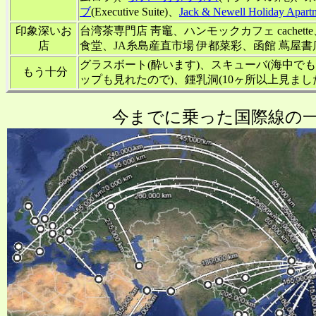
ブ
(Executive Suite)、
Jack & Newell Holiday Apart
印象深いお
台湾茶専門店 靑竈、ハンモックカフェ cachette
店
食堂、JA糸島産直市場 伊都菜彩、函館 蔦屋書
グラスボート(酔います)、スキューバ(海中でも
もう十分
ップも見れたので)、鍾乳洞(10ヶ所以上見まし
今までに乗った国際線の