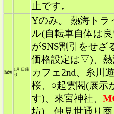
止です。
Yのみ。 熱海トラ
ル(自転車自体は
がSNS割引をせざ
価格設定は▽)、
カフェ2nd、糸川
1月 日帰
熱海
り
桜、○起雲閣(展
す)、來宮神社、
M
坊)、仲見世通り商