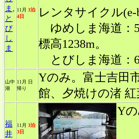
ま,
レンタサイクル(e-bi
11月
3泊
4日
と
ゆめしま海道：55
び
し
標高1238m。
ま
とびしま海道：63.
Yのみ。富士吉田
山中
11月 日
湖
帰り
館、夕焼けの渚 紅
Y
福
11月
3泊
3日
井