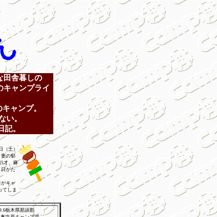
な田舎暮しの
のキャンプライ
のキャンプ。
ない。
日記。
日（土）
、妻の郁
組5才、麻
月日がた
日がキャ
ってしま
99.6栃木県那須郡
奥塩原キャンプ場