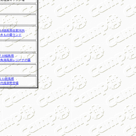
98.8徳島県佐那河内
いきもの愛ランド
97.10福島県
羽鳥湖高原レジーナの森
96.11群馬県
田代湿原野営場