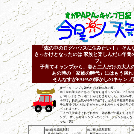
「森の中のログハウスに住みたい！」 そん
きっかけとなったのは 家族と楽しんだ15年間
フ。
子育てキャンプから、妻と二人だけの大人
あの時の「家族の時代」にはもう戻れ
そんなすがPAPAの懐かしのキャンプ
オートキャンプを始めたのは1985年の夏。
埼玉県名栗渓谷にある「せせらぎキャンプ場」に8月29
と30日（日）の一泊二日がはじまりだった。僕が34才
子33才、長男元気が小学2年生7才、元子は幼稚園年長
子は年少で3才と5カ月だった。あれからもう20余年の
ってしまった。
三人の子供達はそれぞれ独立。雑木林での暮らしは毎
ンプ。 すっかりキャンプへのモチベーションが無くな
った（笑）
'99.8岐阜県恵那郡
'99.7栃木県那須郡
'
椛の湖オートキャンプ場
板室ナーデルバウム