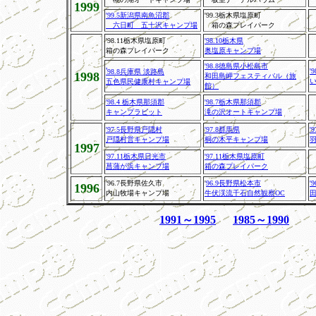
1999
'99.5新潟県南魚沼郡
'99.3栃木県塩原町
六日町 五十沢キャンプ場
箱の森プレイパーク
'98.11栃木県塩原町
'98.10栃木県
箱の森プレイパーク
奥塩原キャンプ場
'98.8徳島県小松島市
'
'
98.8兵庫県 淡路島
1998
和田島岬フェスティバル（旅
五色県民健康村キャンプ場
館）
'98.4 栃木県那須郡
'98.7栃木県那須郡
キャンプラビット
滝の沢オートキャンプ場
'97.5長野県戸隠村
'97.8群馬県
'
戸隠村営キャンプ場
桐の木平キャンプ場
1997
'97.11栃木県日光市
'97.11栃木県塩原町
菖蒲が浜キャンプ場
箱の森プレイパーク
'96.7長野県佐久市
'
96.9長野県松本市
'
1996
内山牧場キャンプ場
牛伏渓流千石自然観察OC
1991～1995
1985～1990