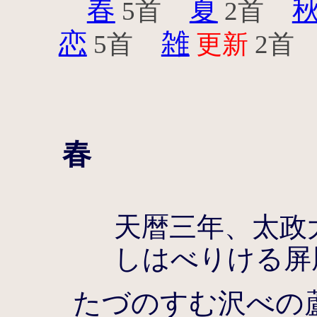
春
夏
5首
2首
恋
雑
5首
更新
2首
春
天暦三年、太政
しはべりける屏
たづのすむ沢べの