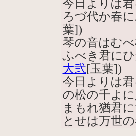
今日よりは君
ろづ代か春に
葉])
琴の音はむべ
ふべき君にひ
大弐
[玉葉])
今日よりは君
の松の千よに
まもれ猶君に
とせは万世の