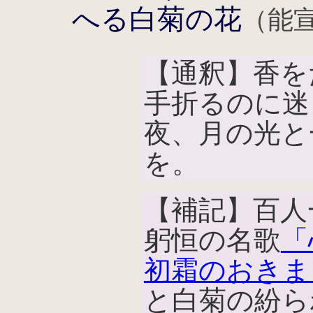
へる白菊の花
（能
【通釈】香を
手折るのに迷
夜、月の光と
を。
【補記】百人
躬恒の名歌
「
初霜のおきま
と白菊の紛ら