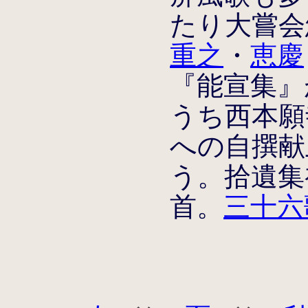
たり大嘗会
重之
・
恵慶
『能宣集』
うち西本願
への自撰献
う。拾遺集
首。
三十六