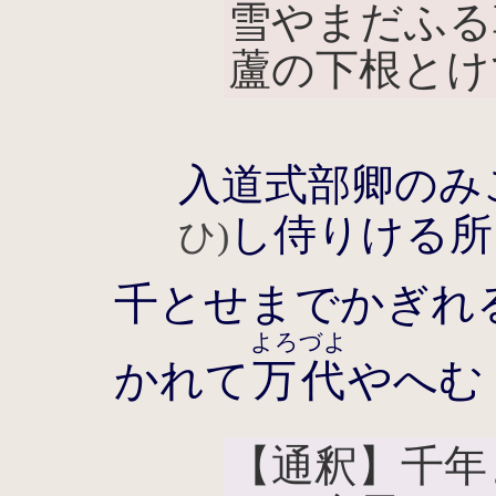
雪やまだふる
蘆の下根とけ
入道式部卿のみ
し侍りける所
ひ)
千とせまでかぎれ
よろづよ
かれて
万代
やへむ
【通釈】千年