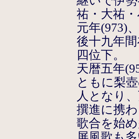
継いで伊勢
祐・大祐・
元年(973
後十九年間在
四位下。
天暦五年(95
ともに梨壺
人となり、
撰進に携わる
歌合を始め
屏風歌も多