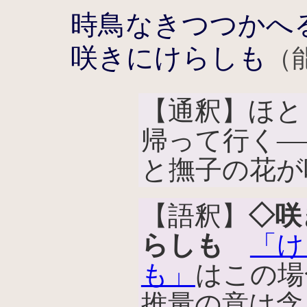
時鳥なきつつかへ
咲きにけらしも
（
【通釈】ほと
帰って行く―
と撫子の花が
【語釈】
◇咲
らしも
「け
も」
はこの場
推量の意は含