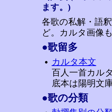
ます。)
各歌の私解・語釈
ど。カルタ画像
●歌留多
カルタ本文
百人一首カル
底本は陽明文
●歌の分類