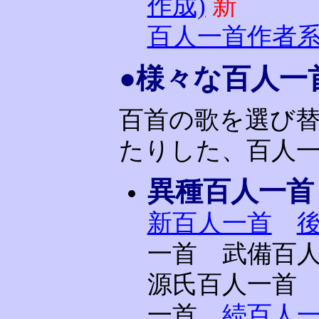
作成)
新
百人一首作者
●様々な百人一
百首の歌を選び
たりした、百人
異種百人一首
新百人一首
一首 武備百
源氏百人一首
一首
続百人一