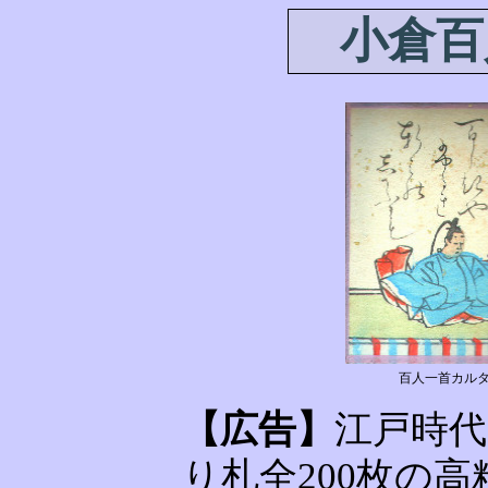
小倉
百人一首カルタ
【広告】
江戸時
り札全200枚の