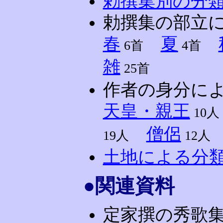
勅撰集別の分
勅撰集の部立
春
夏
6首
4首
雑
25首
作者の身分に
天皇・親王
10人
僧侶
19人
12人
土地による分
●関連資料
定家撰の秀歌