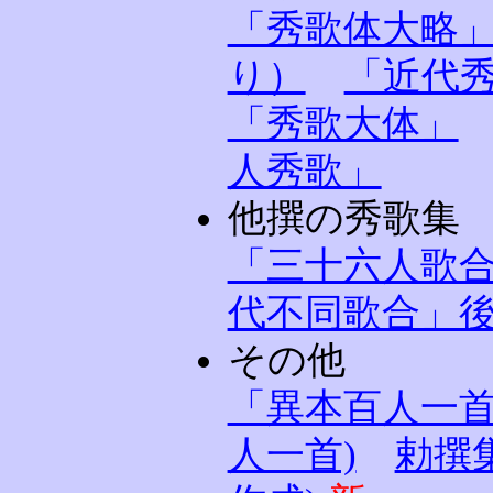
「秀歌体大略
り）
「近代秀
「秀歌大体」
人秀歌」
他撰の秀歌集
「三十六人歌
代不同歌合」
その他
「異本百人一首
人一首)
勅撰