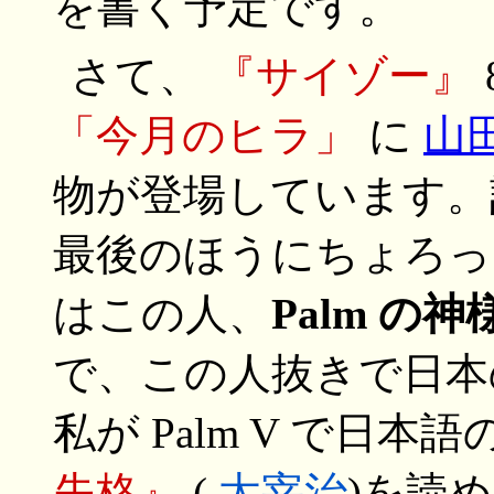
を書く予定です。
さて、
『サイゾー』
「今月のヒラ」
に
山
物が登場しています。
最後のほうにちょろっ
はこの人、
Palm の神
で、この人抜きで日本の
私が Palm V で日
失格』
(
太宰治
)を読