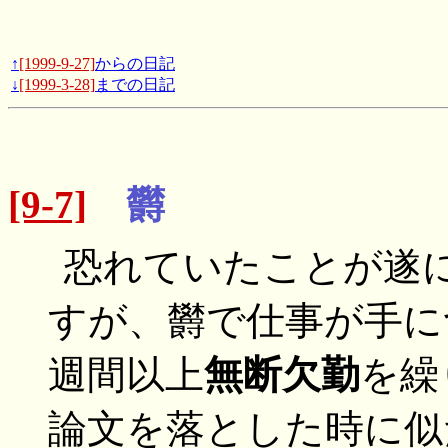
↑
[1999-9-27]
からの日記
↓
[1999-3-28]
までの日記
[9-7]
欝
恐れていたことが遂
すが、欝で仕事が手に
週間以上
無断欠勤
を繰
論文を落とした時に似