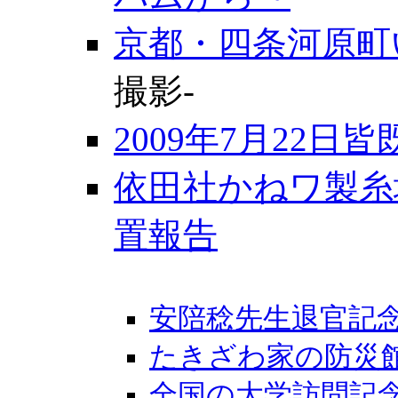
京都・四条河原町
撮影-
2009年7月22
依田社かねワ製糸
置報告
安陪稔先生退官記
たきざわ家の防災
全国の大学訪問記