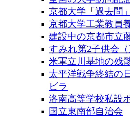
京都大学「過去問
京都大学工業教員
建設中の京都市立
すみれ第2子供会
米軍立川基地の残
太平洋戦争終結の
ビラ
洛南高等学校私設
国立東南部自治会