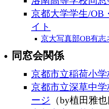
洛南高等学校同窓
京都大学学生/O
イト
京大写真部OB有志
同窓会関係
京都市立稲荷小学
京都市立深草中学
ージ
（by植田雅