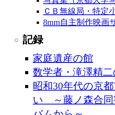
写真集（京都大学
ＣＢ無線局・特定
8mm自主制作映画
記録
家庭遺産の館
数学者・滝澤精二
昭和30年代の京
い ～藤ノ森合同
バムから～