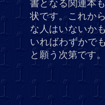
書となる関連本
状です。これか
な人はいないか
いればわずかで
と願う次第です