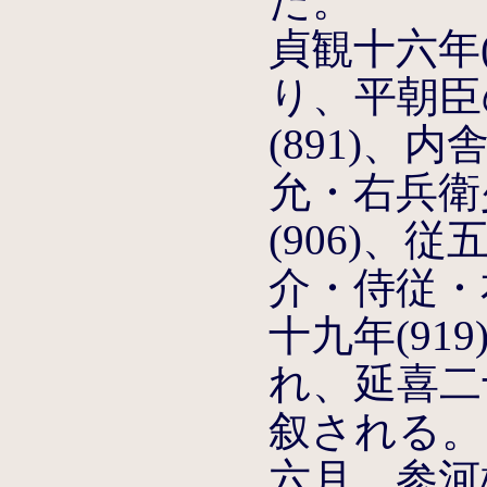
た。
貞観十六年(
り、平朝臣
(891)、
允・右兵衛
(906)、
介・侍従・
十九年(91
れ、延喜二十
叙される。
六月、参河