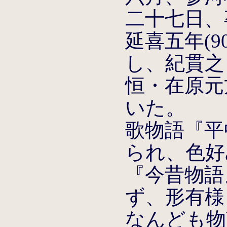
二十七日、
延喜五年(9
し、紀貫之
恒・在原元
いた。
歌物語『平
られ、色好
『今昔物語
ず、形有様
なんども物