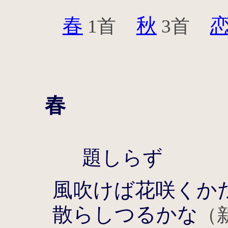
春
秋
1首
3首
春
題しらず
風吹けば花咲くか
散らしつるかな
（