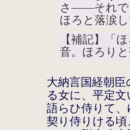
さ――それで
ほろと落涙し
【補記】「ほ
音。ほろりと
大納言国経朝臣
る女に、平定文
語らひ侍りて、
契り侍りける頃