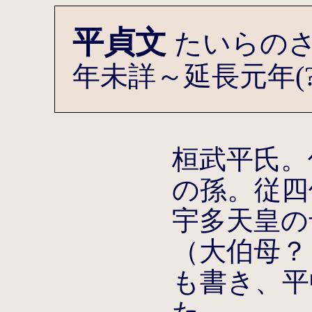
平貞文
たいらのさ
年未詳～延長元年(?-
桓武平氏。
の孫。従四
宇多天皇の
（大伯母？
も書き、平