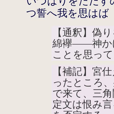
いつはりをただす
つ誓へ我を思はば
【通釈】偽り
綿襷――神か
ことを思って
【補記】宮仕
ったところ、
で来て、三角
定文は恨み言