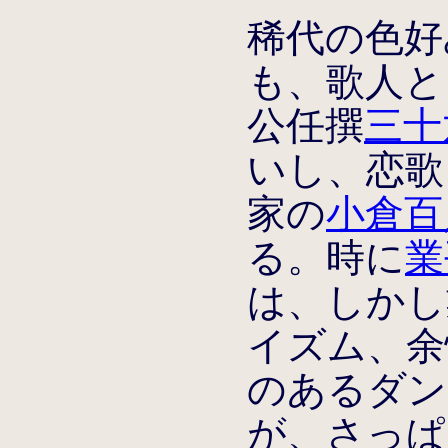
稀代の色好
も、歌人と
公任撰
三十
いし、恋歌
家の
小倉百
る。時に
業
は、しかし
イズム、余
のあるダン
が、さっぱ