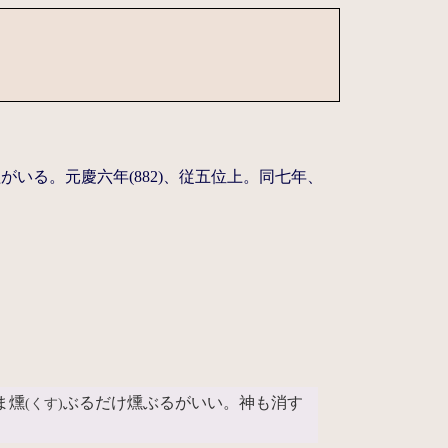
いる。元慶六年(882)、従五位上。同七年、
ま燻
ぶるだけ燻ぶるがいい。神も消す
(くす)