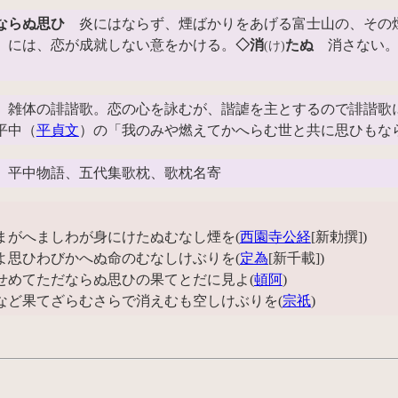
ならぬ思ひ
炎にはならず、煙ばかりをあげる富士山の、その
」には、恋が成就しない意をかける。
◇消
たぬ
消さない。
(け)
、雑体の誹諧歌。恋の心を詠むが、諧謔を主とするので誹諧歌
平中（
平貞文
）の「我のみや燃えてかへらむ世と共に思ひもな
、平中物語、五代集歌枕、歌枕名寄
まがへましわが身にけたぬむなし煙を(
西園寺公経
[新勅撰])
よ思ひわびかへぬ命のむなしけぶりを(
定為
[新千載])
せめてただならぬ思ひの果てとだに見よ(
頓阿
)
など果てざらむさらで消えむも空しけぶりを(
宗祇
)