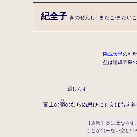
紀全子
きのぜんし(-またこ/またい
陽成天皇
の乳母
益は陽成天皇
題しらず
ね
富士の
嶺
のならぬ思ひにもえばもえ神
【通釈】炎にはならず
ことが出来ない空しい