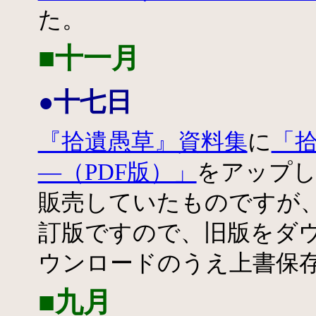
た。
■十一月
●十七日
『拾遺愚草』資料集
に
「
―（PDF版）」
をアップしま
販売していたものですが
訂版ですので、旧版をダ
ウンロードのうえ上書保
■九月