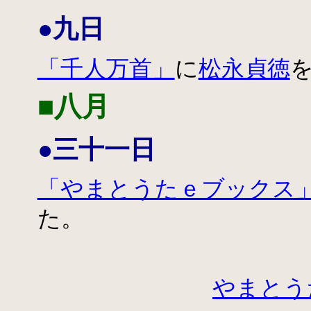
●九日
「千人万首」
に
松永貞徳
■八月
●三十一日
「やまとうたｅブックス
た。
やまとう