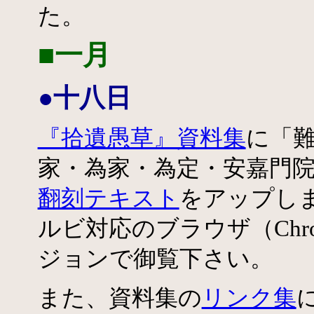
た。
■一月
●十八日
『拾遺愚草』資料集
に「難
家・為家・為定・安嘉門院
翻刻テキスト
をアップし
ルビ対応のブラウザ（Chrom
ジョンで御覧下さい。
また、資料集の
リンク集