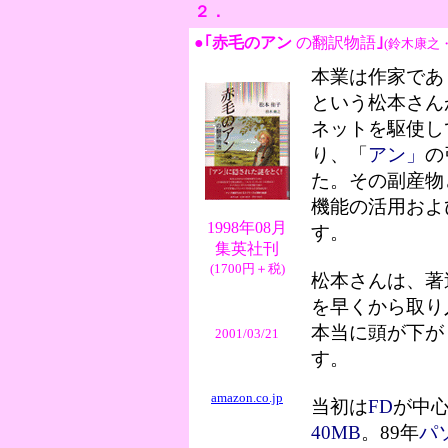
２．
●｢赤毛のアン
の翻訳物語
｣
(鈴木康之
本業は作家であ
という松本さん
ネットを駆使し
り、「
アン」
の
た。その副産物
機能の活用およ
1998年08月
す。
集英社刊
(1700円＋税)
松本さんは、著
を早くから取り
本当に頭が下が
2001/03/21
す。
amazon.co.jp
当初は
FD
が中
40MB
。89年
パ