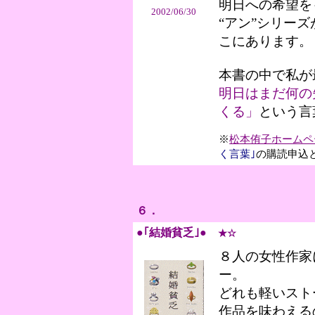
明日への希望を
2002/06/30
“アン”シリー
こにあります。
本書の中で私が
明日はまだ何の
くる」
という言
※
松本侑子ホームペ
く言葉｣
の購読申込
６．
●｢結婚貧乏｣●
★☆
８人の女性作家
ー。
どれも軽いスト
作品を味わえる