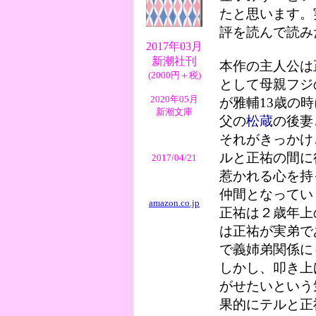
たと思います。
評を読んで読み
2017年03月
新潮社刊
本作の主人公は
(2000円＋税)
として母親フジ
2020年05月
が雅輔13歳の
新潮文庫
父の
松蔵
の後妻
それがきっかけ
ルと正祐の間に
2017/04/21
惹かれる心を持
仲間となってい
amazon.co.jp
正祐は２歳年上
は正祐が実弟で
で義姉弟関係に
しかし、叩き上
がせたいという
果的にテルと正