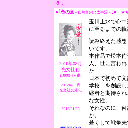
８．
●
｢恋の蛍
｣●
－山崎富栄と太宰治－
★
玉川上水で心中
に至るまでの軌
読み終えた感想
いです。
本作品で松本侑
人、世に言われ
2010年08月
光文社刊
た。
(1800円＋税)
日本で初めて文
学校」を創設し
2012年05月
光文社文庫化
継者と期待され
な女性。
それなのに、何
2012/01/30
か。
若くして戦争未
amazon.co.jp