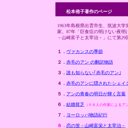
松本侑子著作のページ
1963年島根県出雲市生、筑波大
家。87年「巨食症の明けない夜明け
－山崎富子と太宰治－」にて第2
１．
ヴァカンスの季節
２．
赤毛のアン の翻訳物語
３．
誰も知らない｢赤毛のアン｣
４．
赤毛のアンに隠されたシェイ
５．
アンの青春の明日が輝く言葉
６．
結婚貧乏
（※８人の作家によるア
７．
ヨーロッパ物語紀行
８．
恋の蛍－山崎富栄と太宰治－