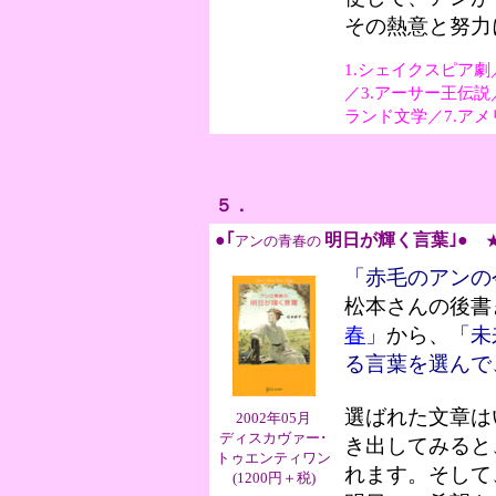
その熱意と努力
1.シェイクスピア
／3.アーサー王伝説
ランド文学／7.ア
５．
●｢
明日が輝く言葉
｣●
アンの青春の
「赤毛のアンの
松本さんの後書
春
」
から、
「未
る言葉を選んで
選ばれた文章は
2002年05月
ディスカヴァー･
き出してみると
トゥエンティワン
れます。そして
(1200円＋税)