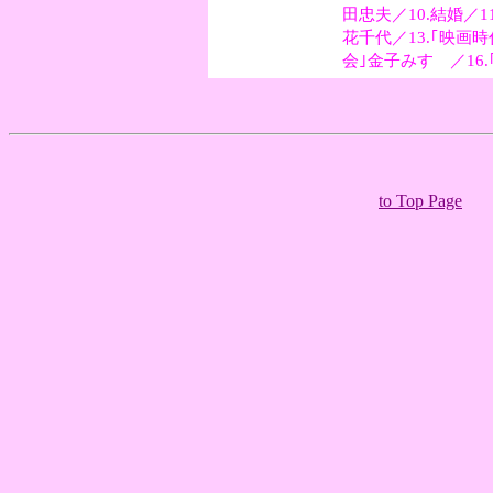
田忠夫／10.結婚／
花千代／13.｢映画時
会｣金子みすゞ／16
to Top Page