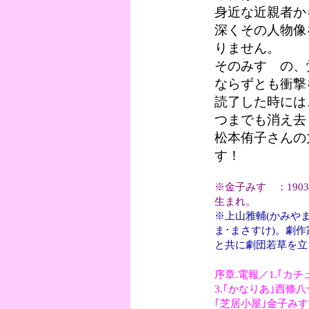
身近な近親者か
深くその人物像
りません。
そのみすゞの、
ならずとも衝撃
読了した時には
つまでも消え去
松本侑子さんの
す！
※金子みすゞ：190
生まれ。
※上山雅輔(かみやま･
ま･まさすけ)。劇作
と共に劇団若草を立
序章.電報／1.｢カ
3.｢かなりあ｣西條八
｢芝居小屋｣金子みす