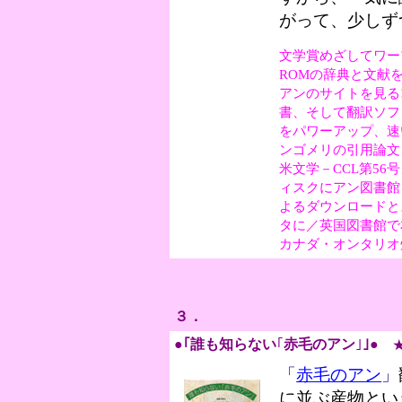
がって、少しず
文学賞めざしてワー
ROMの辞典と文献
アンのサイトを見る
書、そして翻訳ソフ
をパワーアップ、速
ンゴメリの引用論文
米文学－CCL第56
ィスクにアン図書館
よるダウンロードと
タに／英国図書館で
カナダ・オンタリオ
３．
●｢誰も知らない
｢
赤毛のアン
｣
｣●
「
赤毛のアン
」
に並ぶ産物とい