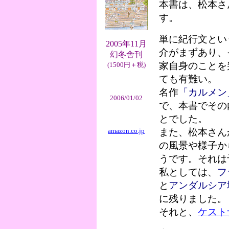
本書は、松本さ
す。
単に紀行文とい
2005年11月
介がまずあり、
幻冬舎刊
家自身のことを
(1500円＋税)
ても有難い。
名作
「カルメン
2006/01/02
で、本書でその
とでした。
amazon.co.jp
また、松本さん
の風景や様子か
うです。それは
私としては、
フ
と
アンダルシア
に残りました。
それと、
ケスト