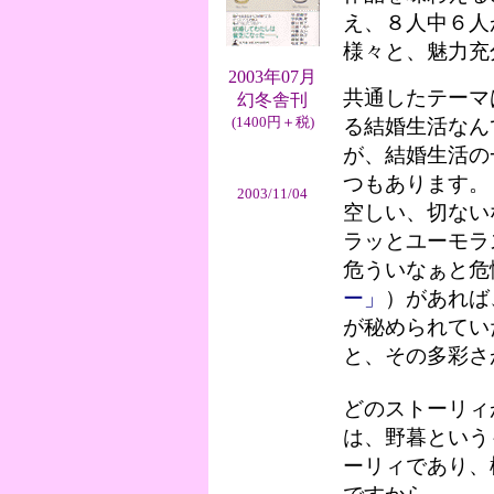
え、８人中６人
様々と、魅力充
2003年07月
共通したテーマ
幻冬舎刊
(1400円＋税)
る結婚生活なん
が、結婚生活の
つもあります。
2003/11/04
空しい、切ない
ラッとユーモラ
危ういなぁと危
ー」
）があれば
が秘められてい
と、その多彩さ
どのストーリィ
は、野暮という
ーリィであり、