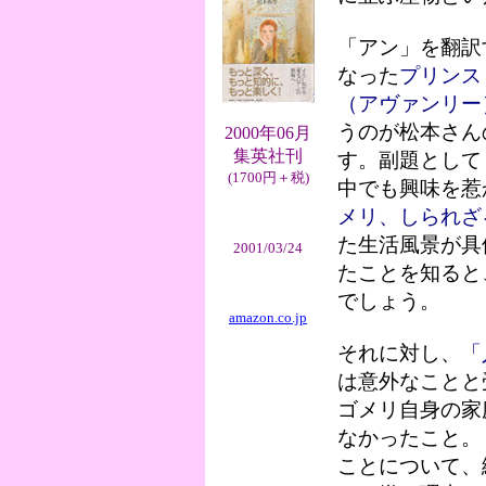
「アン」を翻訳
なった
プリンス
（アヴァンリー
うのが松本さん
2000年06月
集英社刊
す。副題として
(1700円＋税)
中でも興味を惹
メリ、しられざ
た生活風景が具
2001/03/24
たことを知ると
でしょう。
amazon.co.jp
それに対し、
「
は意外なことと
ゴメリ自身の家
なかったこと。
ことについて、