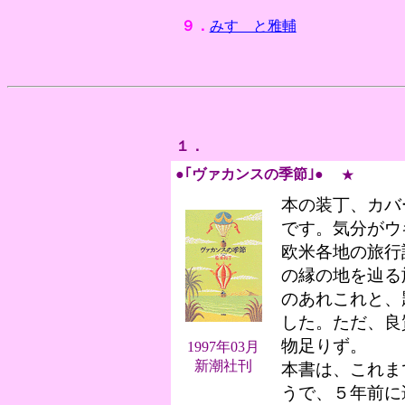
９．
みすゞと雅輔
１．
●｢ヴァカンスの季節｣●
★
本の装丁、カバ
です。気分がウ
欧米各地の旅行
の縁の地を辿る
のあれこれと、
した。ただ、良
物足りず。
1997年03月
新潮社刊
本書は、これま
うで、５年前に