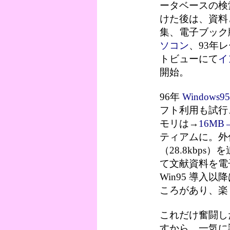
ータベースの検
けた後は、資料
集、電子ブック
ソコン
、93年
トビューにて
イ
開始。
96年
Windows9
フト利用も試行
モリは→
16MB
ティアムに。外
（28.8kbps）
て文献資料を電
Win95 導入
ころがあり、楽
これだけ奮闘し
すから、一気に