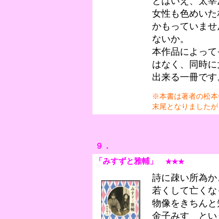
とはいえ、太宰
女性も色めいた
かもっていませ
ないか。
本作品によって
はなく、同時に
出来る一冊です
※本書は著者の松本
末尾となりましたが
９．
「みすずと雅輔
」
★★★
詩に疎い所為か
若くして亡くな
物像をきちんと
金子みすゞとい