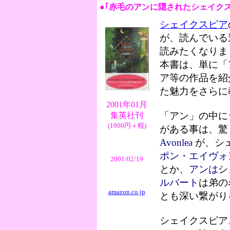
●｢
赤毛のアンに隠されたシェイク
シェイクスピア
が、読んでいる
読みたくなりま
本書は、単に「
ア等の作品を紹
た魅力をさらに
2001年01月
「アン」の中に
集英社刊
(1900円＋税)
がある事は、驚
Avonlea
が、シ
ポン・エイヴォ
2001/02/19
とか、
アンは
シ
ルバート
は弟の
amazon.co.jp
とも深い繋がり
シェイクスピア