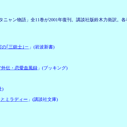
ャン物語」全11巻が2001年復刊。講談社版鈴木力衛訳。各巻 2,
の｢三銃士｣－
」(岩波新書)
”外伝・恋愛血風録
」(ブッキング)
)
ンとミラディー
」(講談社文庫)
）