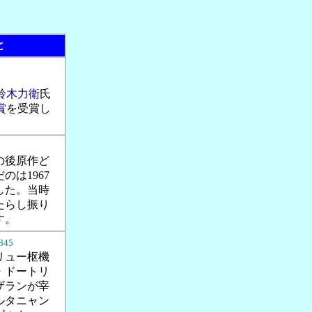
と
鈴木力衛
氏
賞
を受賞し
の後原作ど
のは1967
した。当時
たらし振り
す。
845
リュー枢機
・ドートリ
ザランが宰
ルタニャン