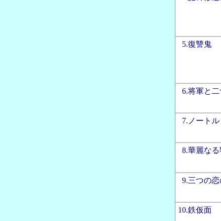
0
5.復讐鬼
0
6.将軍と
0
7.ノート
0
8.華麗な
0
9.三つの
10.鉄仮面