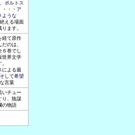
ス、ポルトス
！・・・ア
さような
絶える場面
残ります。
を経て原作
んだのは、
版全６巻でし
版世界文学
す。
ス
による最
、そして希望
な言葉
黒いチュー
ぐり、陰謀
瀾の物語