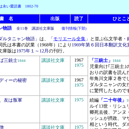
永い愛読書 1802-70
書 名
出版
読了
ひとこ
ン物語
全11巻 講談社文庫版
復刊情報(下部)
ダルタニャン物語」
は、
「
モリエール全集
」
と並ぶ仏文学者・
同氏は本書の訳業（1968年）により
1969年第６回日本翻訳文化
文庫版は
1975年１～12月
の刊行。
1967
ばば三銃士
講談社文庫
「三銃士」
1844
1844
1975
児童向け｢三銃士｣
おりの訳書を読んだ
年角川文庫２巻で
1967
レディーの秘密
講談社文庫
ダルタニャンの女
1975
に驚愕したもので
1975
軍、友は叛軍
講談社文庫
続編
「二十年後」
1
ルイ13世・リシュ
卿死去後、アンヌ
ッシュが摂政、マ
相という時代。ダ
1975
道僧
講談社文庫