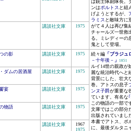
は銃士隊副隊長。
ンは
ポルトス
と組
げようとするが、
ラミス
と敵味方に
1975
がて４人は再び集
講談社文庫
チャールズ一世救
る。ミレディーの
鬼として登場。
1975
二つの影
講談社文庫
続々編
「ブラジュ
－十年後－
」
1851
ルイ14世の親政が
1975
ル・ダムの居酒屋
講談社文庫
麗な統治時代へと
背景にした、壮大
巻。アトスの息子
1975
る饗宴
講談社文庫
ンヌ子爵
が重要な
ています。有名な
この物語の一部で
1975
恋の物語
講談社文庫
文庫ではこの部分
出版されていまし
本書でアトス、ポ
1967
講談社文庫
に、最後ダルタニ
1975