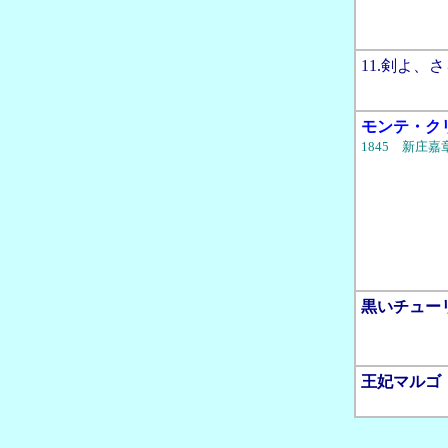
11.剣よ、
モンテ・ク
1845 新庄嘉
黒いチュー
王妃マルゴ