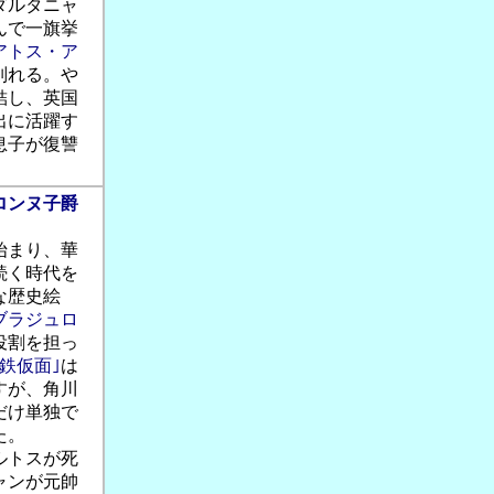
ダルタニャ
んで一旗挙
アトス・ア
別れる。や
結し、英国
出に活躍す
息子が復讐
ロンヌ子爵
始まり、華
続く時代を
な歴史絵
ブラジュロ
役割を担っ
｢鉄仮面｣
は
すが、角川
だけ単独で
た。
ルトスが死
ャンが元帥