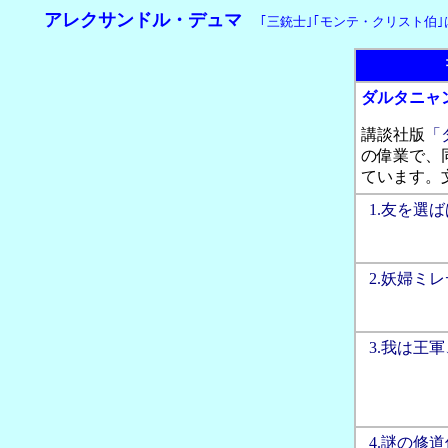
アレクサンドル・デュマ
｢三銃士｣｢モンテ・クリスト伯｣は
ダルタニャ
講談社版
「
の偉業で、
ています。
0
1.友を選
0
2.妖婦ミ
0
3.我は王
0
4.謎の修