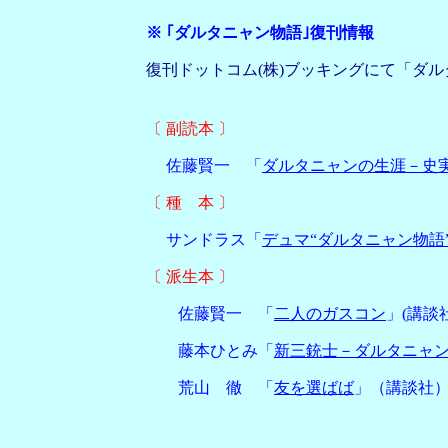
※ ｢ダルタニャン物語｣復刊情報
復刊ドットコム(株)ブッキングにて「ダルタニ
〔 副読本 〕
佐藤賢一 「
ダルタニャンの生涯－史実
〔 種 本 〕
サンドラス「
デュマ“ダルタニャン物語
〔 派生本 〕
佐藤賢一 「
二人のガスコン
」(講談社
藤本ひとみ「
新三銃士－ダルタニャ
荒山 徹 「
友を選ばば
」（講談社