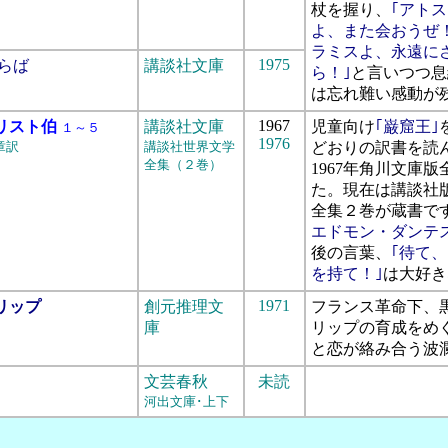
杖を握り、
｢アト
よ、また会おうぜ
ラミスよ、永遠に
1975
さらば
講談社文庫
ら！｣
と言いつつ息
は忘れ難い感動が
1967
リスト伯
講談社文庫
児童向け
｢巌窟王｣
１～５
1976
章訳
講談社世界文学
どおりの訳書を読
全集（２巻）
1967年角川文庫
た。現在は講談社
全集２巻が蔵書で
エドモン・ダンテ
後の言葉、
｢待て
を持て！｣
は大好き
1971
リップ
創元推理文
フランス革命下、
庫
リップの育成をめ
と恋が絡み合う波
文芸春秋
未読
河出文庫･上下