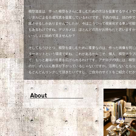
模型道楽は、作った模型をさらに楽しむための方法を提案するサイトで
ジタルによる合成写真を提案しているわけです。子供の頃は、頭の中で
躍させるしかありませんでしたが、今はこうやって視覚化する事が可能
もあるわけですね。デジカメは、ほとんどの方がお持ちだと思いますか
いっしょに始めて見ませんか？
そしてもうひとつ、模型を楽しむために重要なのは、作った画像を同じ
ターネットという環境ですね。これがあるからこそ、個人、模型クラブのサ
て、もっと趣味の世界を広げられるわけです。アナログの頃には、模型
のが、ずいぶん敷居が下がっているじゃないですか。活用しないともっ
もどんどんリンクして頂きたいですし、ご自分のサイトをご紹介くださ