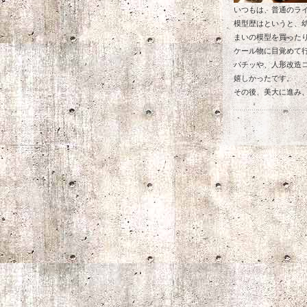
いつもは、普通のラ
模型歴はというと、
まいの模型を買った
ケール物に目覚めて
パチッや、人形改造
嬉しかったです。
その後、美大に進み