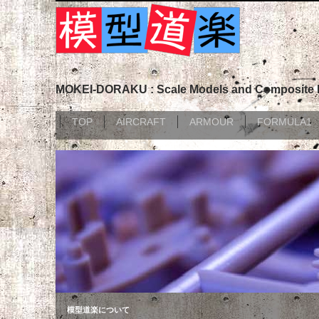
MOKEI-DORAKU : Scale Models and Composite 
TOP
AIRCRAFT
ARMOUR
FORMULA1
模型道楽について