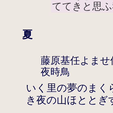
ててきと思ふ
夏
藤原基任よませ
夜時鳥
いく里の夢のまく
き夜の山ほととぎ