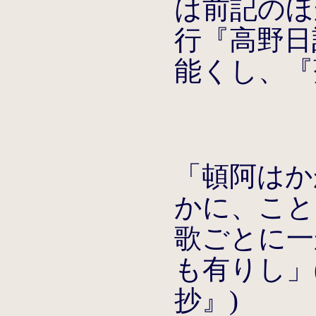
は前記のほ
行『高野日
能くし、『
「頓阿はか
かに、こと
歌ごとに一
も有りし」
抄』)