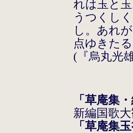
れは玉と玉
うつくしく
し。あれが
点ゆきたる
(『烏丸光
「草庵集・
新編国歌大
「草庵集玉