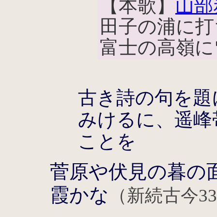
【本歌】
山部
田子の浦に打
富士の高嶺に
古き詩の句を題
みけるに、遥峰
ことを
菅原や伏見の暮の
霞かな
（新続古今3