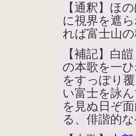
【通釈】ほの
に視界を遮ら
れば富士山の
【補記】白皚
の本歌を一ひ
をすっぽり覆
い富士を詠ん
を見ぬ日ぞ面
る、俳諧的な