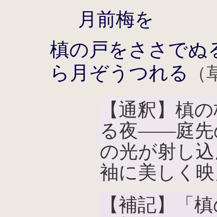
月前梅を
槙の戸をささでぬ
ら月ぞうつれる
（
【通釈】槙の
る夜――庭先
の光が射し込
袖に美しく映
【補記】「槙