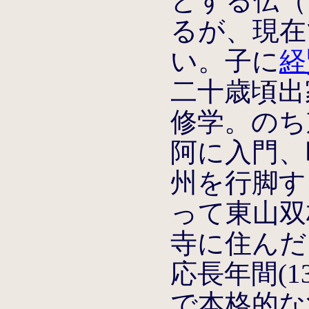
とする伝（
るが、現在
い。子に
経
二十歳頃出
修学。のち
阿に入門、
州を行脚す
って東山双
寺に住んだ
応長年間(13
で本格的な