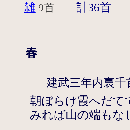
雑
計36首
9首
春
建武三年内裏千
朝ぼらけ霞へだて
みれば山の端もな