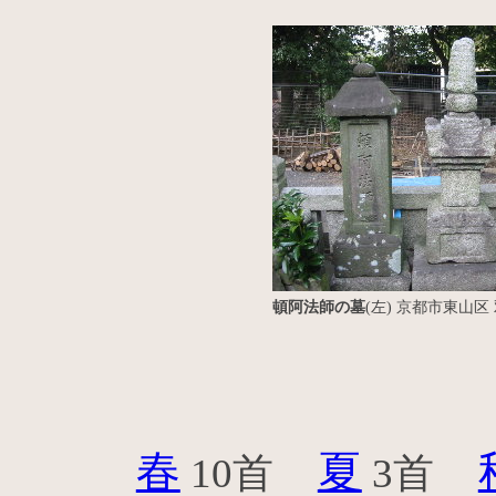
頓阿法師の墓
(左) 京都市東山区
春
夏
10首
3首