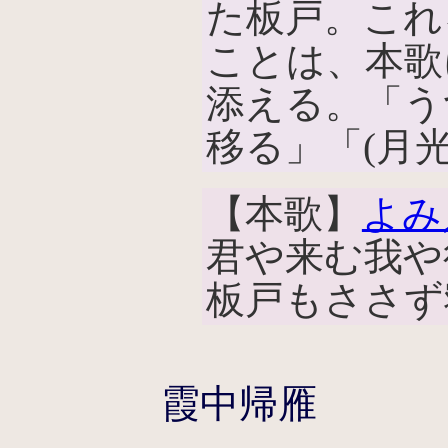
た板戸。これ
ことは、本歌
添える。「う
移る」「(月
【本歌】
よみ
君や来む我や
板戸もささず
霞中帰雁