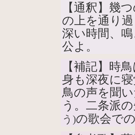
【通釈】幾つ
の上を通り過
深い時間、鳴
公よ。
【補記】時鳥
身も深夜に寝
鳥の声を聞い
う。二条派の
の歌会で
う)