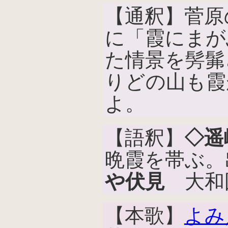
【通釈】菅原
に「霞にまが
た情景を髣髴
りどの山も霞
よ。
【語釈】
◇遥
晩霞を帯ぶ。
や伏見
大和
【本歌】
よみ