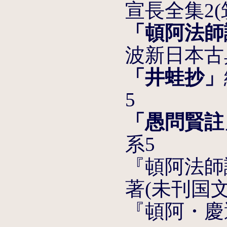
宣長全集2(
「頓阿法師
波新日本古典
「井蛙抄」
5
「愚問賢註
系5
『頓阿法師
著(未刊国文
『頓阿・慶