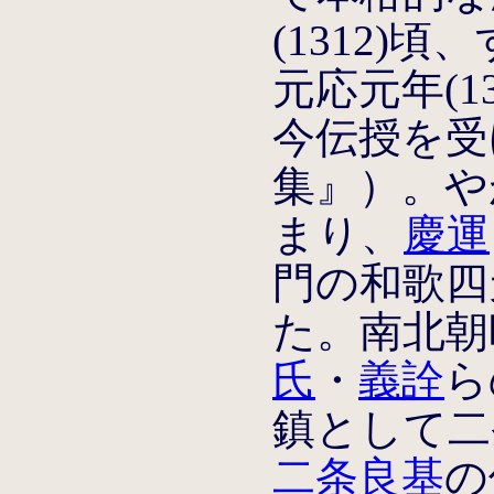
(1312)
元応元年(13
今伝授を受
集』）。や
まり、
慶運
門の和歌四
た。南北朝
氏
・
義詮
ら
鎮として二
二条良基
の