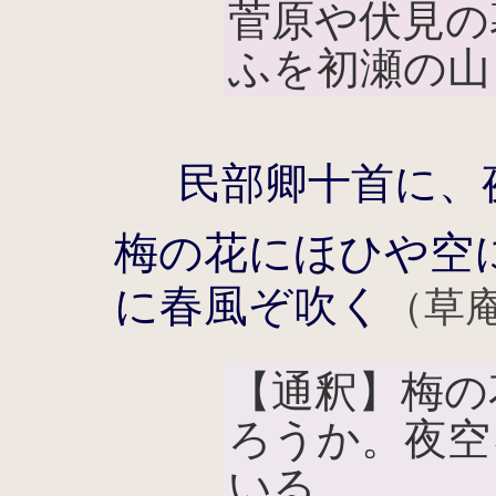
菅原や伏見の
ふを初瀬の山
民部卿十首に、
梅の花にほひや空
に春風ぞ吹く
（草
【通釈】梅の
ろうか。夜空
いる。