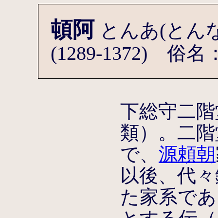
頓阿
とんあ(とん
(1289-1372) 
下総守二階
類）。二階
で、
源頼朝
以後、代々
た家系であ