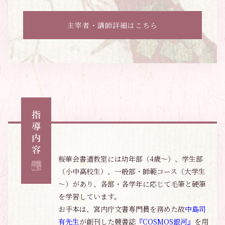
主宰者・講師詳細はこちら
桜華会書道教室には幼年部（4歳～）、学生部
（小中高校生）、一般部・師範コース（大学生
～）があり、各部・各学年に応じて毛筆と硬筆
を学習しています。
お手本は、宮内庁文書専門員を務めた故
中島司
有先生
が創刊した競書誌
『COSMOS銀河』
を用