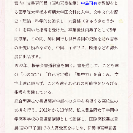
宮内庁文書専門員（昭和天皇祐筆）
中島司有
が教鞭をと
る國學院大學栃木短期大学国文科に入学。文字文化を歴
史・理論・科学的に追求し、九宮格（きゅうきゅうか
く）を用いた指導を受けた。卒業後は内弟子として5年
間修業。この間、師に同行し世界各国の史跡を訪れ書学
の研究に励みながら、中国、イギリス、欧州などの海外
展に出品する。
1992年、桜華会書道教室を開く。書を通して、こども達
の「心の安定」「自己肯定感」「集中力」を育くみ、文
字上達に限らず、こども達それぞれの可能性をひろげる
指導を実践している。
総合型選抜で書道関連学部への進学を希望する高校生の
支援を行う。2011年から13年間、私立豊島岡女子学園中
学高等学校の書道部講師として勤務し、国際高校選抜書
展(書の甲子園)での大賞受賞をはじめ、伊勢神宮奉納書