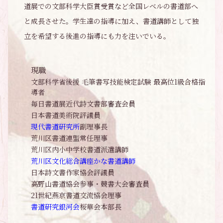
道展での文部科学大臣賞受賞など全国レベルの書道部へ
と成長させた。学生達の指導に加え、書道講師として独
立を希望する後進の指導にも力を注いでいる。
現職
文部科学省後援 毛筆書写技能検定試験 最高位1級合格指
導者
毎日書道展近代詩文書部審査会員
日本書道美術院評議員
現代書道研究所
副理事長
荒川区書道連盟常任理事
荒川区内小中学校書道派遣講師
荒川区文化総合講座かな書道講師
日本詩文書作家協会評議員
高野山書道協会参事・競書大会審査員
21世紀燕京書道交流協会理事
書道研究銀河会
桜華会本部長