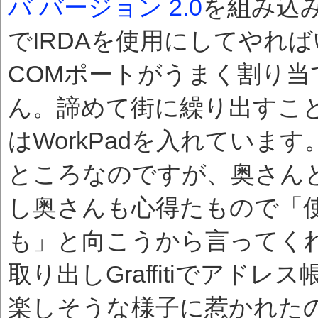
バ バージョン 2.0
を組み込み
でIRDAを使用にしてやれ
COMポートがうまく割り
ん。諦めて街に繰り出すこ
はWorkPadを入れてい
ところなのですが、奥さん
し奥さんも心得たもので「
も」と向こうから言ってく
取り出しGraffitiでアド
楽しそうな様子に惹かれた