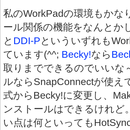
私のWorkPadの環境も
ール関係の機能をなんとか
と
DDI-P
といういずれもWor
ています(^^;
Becky!
なら
Bec
取りまでできるのでいいな～。
ルならSnapConnectが使
式からBecky!に変更し、Mak
ンストールはできるけれど。
い点は何といってもHotSy