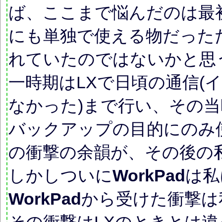
ば、ここまで悩んだのは最
にも単独で使える物だった
れていたのではないかと思
一時期はLXで日頃の通信(
なかった)まで行い、その当時の
バックアップの目的にのみ
の衝撃の余韻が、その後の
しかしついに
WorkPad
は私
WorkPad
から受けた衝撃は
その衝撃はLXのときとは