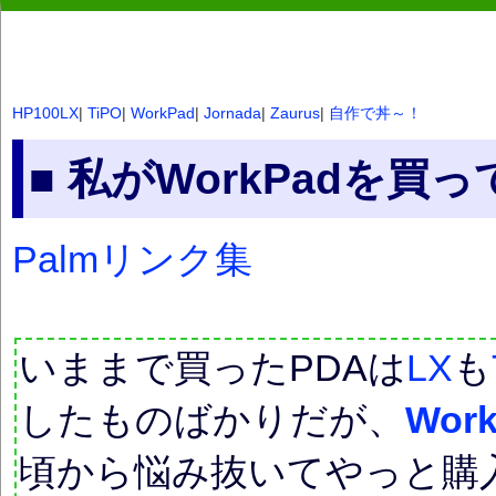
HP100LX
|
TiPO
|
WorkPad
|
Jornada
|
Zaurus
|
自作で丼～！
■ 私がWorkPadを買っ
Palmリンク集
いままで買ったPDAは
LX
も
したものばかりだが、
Wor
頃から悩み抜いてやっと購