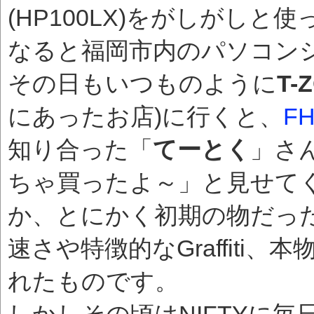
(HP100LX)をがしがし
なると福岡市内のパソコンシ
その日もいつものように
T-
にあったお店)に行くと、
F
知り合った「
てーとく
」さ
ちゃ買ったよ～」と見せて
か、とにかく初期の物だっ
速さや特徴的なGraffiti
れたものです。
しかしその頃はNIFTYに