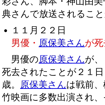
彩さん、脚本・神山由美
典さんで放送されること
１１月２２日
男優・
原保美さん
が死
男優の
原保美さん
が、
死去されたことが２１日
歳。
原保美さん
は戦前、
竹映画に多数出演され、