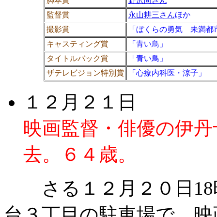
脚本賞
野沢尚さん
監督賞
永山耕三さん
ほか
撮影賞
「ぼくらの勇気 未満都
キャスティング賞
「青い鳥」
タイトルバック賞
「青い鳥」
ザテレビジョン特別賞
「心療内科医・涼子」
１２月２１日
映画監督・俳優の伊丹
去。６４歳。
さる１２月２０日18時
台３丁目の駐車場で、映