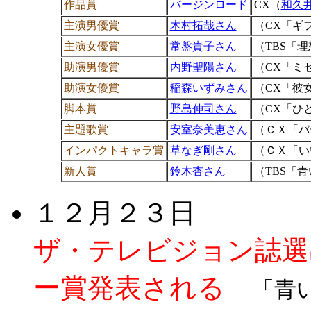
作品賞
バージンロード
CX（
和久
主演男優賞
木村拓哉さん
（CX「ギ
主演女優賞
常盤貴子さん
（TBS「
助演男優賞
内野聖陽さん
（CX「ミ
助演女優賞
稲森いずみさん
（CX「彼
脚本賞
野島伸司さん
（CX「ひ
主題歌賞
安室奈美恵さん
（ＣＸ「バー
インパクトキャラ賞
草なぎ剛さん
（ＣＸ「い
新人賞
鈴木杏さん
（TBS「
１２月２３日
ザ・テレビジョン誌選
ー賞発表される
「青