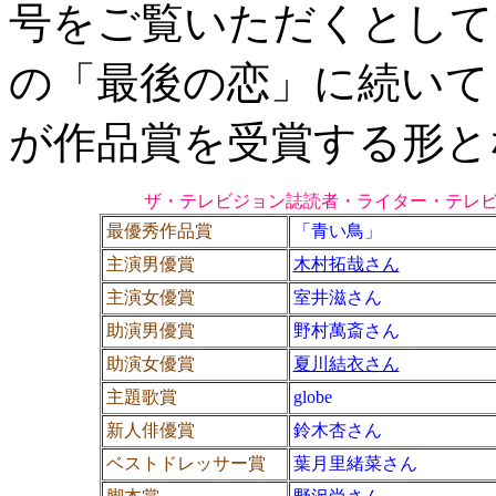
号をご覧いただくとして
の「最後の恋」に続いて
が作品賞を受賞する形と
ザ・テレビジョン誌読者・ライター・テレ
最優秀作品賞
「青い鳥」
主演男優賞
木村拓哉さん
主演女優賞
室井滋さん
助演男優賞
野村萬斎さん
助演女優賞
夏川結衣さん
主題歌賞
globe
新人俳優賞
鈴木杏さん
ベストドレッサー賞
葉月里緒菜さん