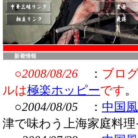
新着情報
○
2008/08/26
：
ブロ
ルは
極楽ホッピー
です
。
○
2004/08/05
：
中国風
津で味わう上海家庭料理