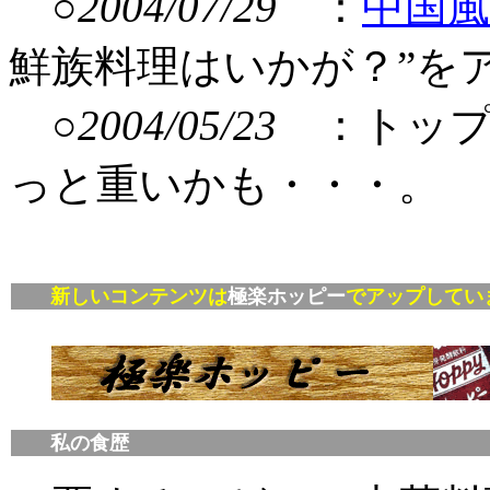
○
2004/07/29
：
中国風
鮮族料理はいかが？”を
○
2004/05/23
：トップ
っと重いかも・・・。
新しいコンテンツは
極楽ホッピー
でアップしてい
私の食歴