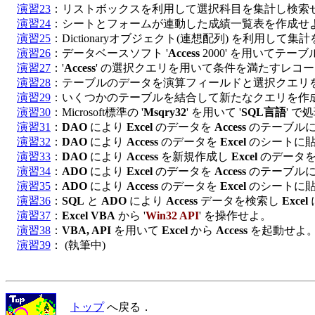
演習23
：リストボックスを利用して選択科目を集計し検索せ
演習24
：シートとフォームが連動した成績一覧表を作成せよ。
演習25
：Dictionaryオブジェクト(連想配列) を利用して集計
演習26
：データベースソフト '
Access
 2000' を用いてテー
演習27
：'
Access
' の選択クエリを用いて条件を満たすレコー
演習28
：テーブルのデータを演算フィールドと選択クエリを
演習29
：いくつかのテーブルを結合して新たなクエリを作成
演習30
：Microsoft標準の '
Msqry32
' を用いて '
SQL言語
' で
演習31
：
DAO
 により 
Excel
 のデータを 
Access
 のテーブルに
演習32
：
DAO
 により 
Access
 のデータを 
Excel
 のシートに貼
演習33
：
DAO
 により 
Access
 を新規作成し 
Excel
 のデータ
演習34
：
ADO
 により 
Excel
 のデータを 
Access
 のテーブルに
演習35
：
ADO
 により 
Access
 のデータを 
Excel
 のシートに貼
演習36
：
SQL
 と 
ADO
 により 
Access
 データを検索し 
Excel
演習37
：
Excel VBA
 から '
Win32 API
' を操作せよ。

演習38
：
VBA, API
 を用いて 
Excel
 から 
Access
 を起動せよ。
演習39
トップ
へ戻る．