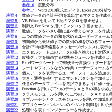
参考16
：度数分布

参考17
：Word 2010数式エディタ, Excel 2010分
演習４
：数値データの合計/平均を算出するマクロを作成せよ
演習５
：VB Editor を用いて上記のマクロを修正せよ。

演習６
：制御文 For Next を用いてマクロを手書きせよ。

演習７
：数値データを小さい順に並べ替えるマクロを作成せ
演習８
：二つの数値データの和を求めるユーザーフォームを
演習９
：初期値から最終値までの数列の和を求めるフォーム
演習10
：合計/平均/標準偏差をメッセージボックスに表示さ
演習11
：エクセルシート上のデータの書き換えにも対応させ
演習12
：縦棒グラフを描画する標準モジュールを作成せよ。
演習13
：Excelワークシート上で郵便番号変換ウィザードを
演習14
：ソートやフィルタなどの作業ユーザーフォームを作
演習15
：個人データを表示するユーザーフォームを追加せよ
演習16
：大きく通番を移行するコマンドボタンを付加せよ。
演習17
：任意のデータファイルを選択できるように修正せよ
演習18
：Function を用いて二つのデータＡとＢの和を求めよ
演習19
：クラスモジュールを用いて二つのデータＡとＢの和
演習20
：サブルーチンとクラスモジュールを用いて加算処理
演習21
：アプリケーションレベルのイベント制御を用いた処
演習22
：処理中を表すインジケーターを作成せよ。
