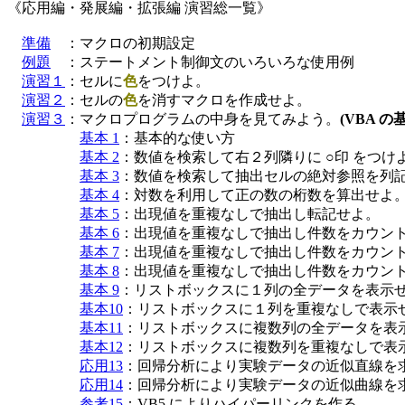
《応用編・発展編・拡張編 演習総一覧》

準備
　：マクロの初期設定

例題
　：ステートメント制御文のいろいろな使用例

演習１
：セルに
色
をつけよ。

演習２
：セルの
色
を消すマクロを作成せよ。

演習３
：マクロプログラムの中身を見てみよう。
(VBA の
基本 1
：基本的な使い方

基本 2
：数値を検索して右２列隣りに ○印 をつけよ
基本 3
：数値を検索して抽出セルの絶対参照を列記
基本 4
：対数を利用して正の数の桁数を算出せよ。
基本 5
：出現値を重複なしで抽出し転記せよ。

基本 6
：出現値を重複なしで抽出し件数をカウント
基本 7
：出現値を重複なしで抽出し件数をカウント
基本 8
：出現値を重複なしで抽出し件数をカウント
基本 9
：リストボックスに１列の全データを表示せよ
基本10
：リストボックスに１列を重複なしで表示せよ
基本11
：リストボックスに複数列の全データを表示
基本12
：リストボックスに複数列を重複なしで表示
応用13
：回帰分析により実験データの近似直線を求
応用14
：回帰分析により実験データの近似曲線を求
参考15
：VB5 によりハイパーリンクを作る。
