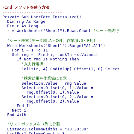
Find メソッドを使う方法

-------------------------

Private Sub UserForm_Initialize()

  Dim rng As Range

  Dim r As Long

  r = Worksheets("Sheet1").Rows.Count 
'シート最終行
'シート検索(データ域:A～C列, 作業域:D～F列)
  With Worksheets("Sheet1").Range("A1:A11")

    For i = 1 To 11

    Set rng = .Find(i, LookIn:=xlValues)

      If Not rng Is Nothing Then

'入力行選択
        Cells(r, 4).End(xlUp).Offset(1, 0).Select

'検索結果を作業域に表示
        Selection.Value = rng.Value

        Selection.Offset(0, 1).Value = _

          rng.Offset(0, 1).Value

        Selection.Offset(0, 2).Value = _

          rng.Offset(0, 2).Value

      End If

    Next i

  End With

'リストボックスを３列に分割
  ListBox1.ColumnWidths = "30;30;30"

  ListBox1.ColumnCount = 3
