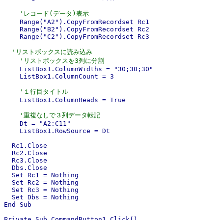
'レコード(データ)表示
    Range("A2").CopyFromRecordset Rc1

    Range("B2").CopyFromRecordset Rc2

    Range("C2").CopyFromRecordset Rc3

'リストボックスに読み込み
'リストボックスを3列に分割
    ListBox1.ColumnWidths = "30;30;30"

    ListBox1.ColumnCount = 3

'１行目タイトル
    ListBox1.ColumnHeads = True

'重複なしで３列データ転記
    Dt = "A2:C11"

    ListBox1.RowSource = Dt

  Rc1.Close

  Rc2.Close

  Rc3.Close

  Dbs.Close

  Set Rc1 = Nothing

  Set Rc2 = Nothing

  Set Rc3 = Nothing

  Set Dbs = Nothing

End Sub

Private Sub CommandButton1_Click()
