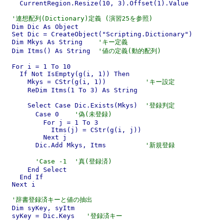
    CurrentRegion.Resize(10, 3).Offset(1).Value

'連想配列(Dictionary)定義 (演習25を参照)
  Dim Dic As Object

  Set Dic = CreateObject("Scripting.Dictionary")

  Dim Mkys As String    
'キー定義
  Dim Itms() As String  
'値の定義(動的配列)
  For i = 1 To 10

    If Not IsEmpty(g(i, 1)) Then

      Mkys = CStr(g(i, 1))          
'キー設定
      ReDim Itms(1 To 3) As String

      Select Case Dic.Exists(Mkys)  
'登録判定
        Case 0    
'偽(未登録)
          For j = 1 To 3

            Itms(j) = CStr(g(i, j))

          Next j

        Dic.Add Mkys, Itms          
'新規登録
'Case -1  '真(登録済)
      End Select

    End If

  Next i

'辞書登録済キーと値の抽出
  Dim syKey, syItm

  syKey = Dic.Keys   
'登録済キー