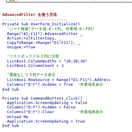
AdvancedFilter を使う方法

----------------------------

Private Sub UserForm_Initialize()

'シート検索(データ域:A～C列, 作業域:D～F列)
  Range("A1:C11").AdvancedFilter _

  Action:=xlFilterCopy, _

  CopyToRange:=Range("D1:F11"), _

  Unique:=True

'リストボックスを３列に分割
  ListBox1.ColumnWidths = "30;30;30"

  ListBox1.ColumnCount = 3

'重複なしで３列データ表示
  ListBox1.RowSource = Range("D1:F11").Address

  Columns("D:F").Hidden = True  
'作業域非表示
End Sub

Private Sub CommandButton1_Click()

  Application.ScreenUpdating = False

  Columns("D:F").Hidden = False

  Columns("D:F").Clear          
'作業域再表示
  Unload Me

  Application.ScreenUpdating = True

End Sub
