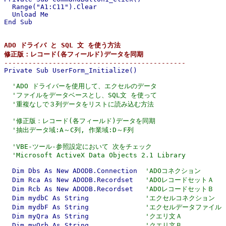
  Range("A1:C11").Clear

  Unload Me

End Sub

ADO ドライバ と SQL 文 を使う方法

修正版：レコード(各フィールド)データを同期

---------------------------------------------

Private Sub UserForm_Initialize()

'ADO ドライバーを使用して、エクセルのデータ
'ファイルをデータベースとし、SQL文 を使って
'重複なしで３列データをリストに読み込む方法
'修正版：レコード(各フィールド)データを同期
'抽出データ域:A～C列, 作業域:D～F列
'VBE-ツール-参照設定において 次をチェック
'Microsoft ActiveX Data Objects 2.1 Library
  Dim Dbs As New ADODB.Connection  
'ADOコネクション
  Dim Rca As New ADODB.Recordset   
'ADOレコードセットＡ
  Dim Rcb As New ADODB.Recordset   
'ADOレコードセットＢ
  Dim mydbC As String              
'エクセルコネクション
  Dim mydbF As String              
'エクセルデータファイル
  Dim myQra As String              
'クエリ文Ａ
  Dim myQrb As String              
'クエリ文Ｂ