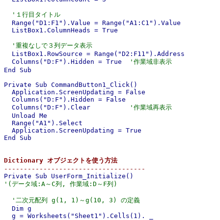
'１行目タイトル
  Range("D1:F1").Value = Range("A1:C1").Value

  ListBox1.ColumnHeads = True

'重複なしで３列データ表示
  ListBox1.RowSource = Range("D2:F11").Address

  Columns("D:F").Hidden = True  
'作業域非表示
End Sub

Private Sub CommandButton1_Click()

  Application.ScreenUpdating = False

  Columns("D:F").Hidden = False

  Columns("D:F").Clear          
'作業域再表示
  Unload Me

  Range("A1").Select

  Application.ScreenUpdating = True

End Sub

Dictionary オブジェクトを使う方法

------------------------------------
'(データ域:A～C列, 作業域:D～F列)
'二次元配列 g(1, 1)～g(10, 3) の定義
  Dim g

  g = Worksheets("Sheet1").Cells(1). _
