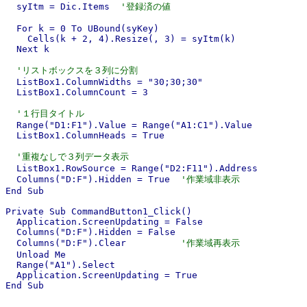
  syItm = Dic.Items  
'登録済の値
  For k = 0 To UBound(syKey)

    Cells(k + 2, 4).Resize(, 3) = syItm(k)

  Next k

'リストボックスを３列に分割
  ListBox1.ColumnWidths = "30;30;30"

  ListBox1.ColumnCount = 3

'１行目タイトル
  Range("D1:F1").Value = Range("A1:C1").Value

  ListBox1.ColumnHeads = True

'重複なしで３列データ表示
  ListBox1.RowSource = Range("D2:F11").Address

  Columns("D:F").Hidden = True  
'作業域非表示
End Sub

Private Sub CommandButton1_Click()

  Application.ScreenUpdating = False

  Columns("D:F").Hidden = False

  Columns("D:F").Clear          
'作業域再表示
  Unload Me

  Range("A1").Select

  Application.ScreenUpdating = True

End Sub
