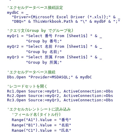
'エクセルデータベース接続設定
  mydbC = _

    "Driver={Microsoft Excel Driver (*.xls)};" & _

    "DBQ=" & ThisWorkbook.Path & "\" & mydbF & ";"

'クエリ文(Group by でグループ化)
  myQr1 = "Select 番号 From [Sheet1$] " & _

          "Group by 番号;"

  myQr2 = "Select 名前 From [Sheet1$] " & _

          "Group by 名前;"

  myQr3 = "Select 所属 From [Sheet1$] " & _

          "Group by 所属;"

'エクセルデータベース接続
  Dbs.Open "Provider=MSDASQL;" & mydbC

'レコードセットを開く
  Rc1.Open Source:=myQr1, ActiveConnection:=Dbs

  Rc2.Open Source:=myQr2, ActiveConnection:=Dbs

  Rc3.Open Source:=myQr3, ActiveConnection:=Dbs

'エクセルカレントシートに読み込み
'フィールド名(タイトル行)
    Range("A1").Value = "番号"

    Range("B1").Value = "名前"

    Range("C1").Value = "氏名"
