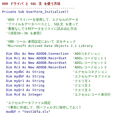
ADO ドライバ と SQL 文 を使う方法

------------------------------------

Private Sub UserForm_Initialize()

'ADO ドライバーを使用して、エクセルのデータ
'ファイルをデータベースとし、SQL文 を使って
'重複なしで３列データをリストに読み込む方法
'(演習30～36 を参照)
'VBE-ツール-参照設定において 次をチェック
'Microsoft ActiveX Data Objects 2.1 Library
  Dim Dbs As New ADODB.Connection  
'ADOコネクション
  Dim Rc1 As New ADODB.Recordset   
'ADOレコードセット１
  Dim Rc2 As New ADODB.Recordset   
'ADOレコードセット２
  Dim Rc3 As New ADODB.Recordset   
'ADOレコードセット３
  Dim mydbC As String              
'エクセルコネクション
  Dim mydbF As String              
'エクセルデータファイル
  Dim myQr1 As String              
'クエリ文１
  Dim myQr2 As String              
'クエリ文２
  Dim myQr3 As String              
'クエリ文３
  Dim Rcd As Integer               
'エクセルレコード表示行
'エクセルデータファイル指定
'(事前に作成して、同一フォルダに保存しておく)
  mydbF = "test16fa.xls"
