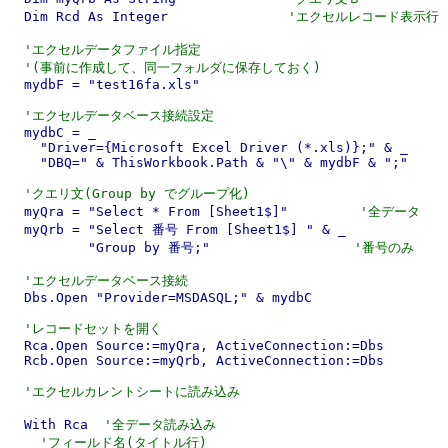
  Dim Rcd As Integer               
'エクセルレコード表示行
'エクセルデータファイル指定
'(事前に作成して、同一フォルダに保存しておく)
  mydbF = "test16fa.xls"

'エクセルデータベース接続設定
  mydbC = _

    "Driver={Microsoft Excel Driver (*.xls)};" & _

    "DBQ=" & ThisWorkbook.Path & "\" & mydbF & ";"

'クエリ文(Group by でグループ化)
  myQra = "Select * From [Sheet1$]"         
'全データ
  myQrb = "Select 番号 From [Sheet1$] " & _

          "Group by 番号;"                  
'番号のみ
'エクセルデータベース接続
  Dbs.Open "Provider=MSDASQL;" & mydbC

'レコードセットを開く
  Rca.Open Source:=myQra, ActiveConnection:=Dbs

  Rcb.Open Source:=myQrb, ActiveConnection:=Dbs

'エクセルカレントシートに読み込み
  With Rca  
'全データ読み込み
'フィールド名(タイトル行)