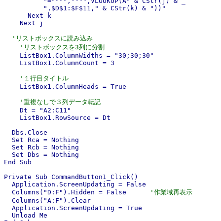
          "="""","""",VLOOKUP(A" & CStr(j) & _

          ",$D$1:$F$11," & CStr(k) & "))"

      Next k

    Next j

'リストボックスに読み込み
'リストボックスを3列に分割
    ListBox1.ColumnWidths = "30;30;30"

    ListBox1.ColumnCount = 3

'１行目タイトル
    ListBox1.ColumnHeads = True

'重複なしで３列データ転記
    Dt = "A2:C11"

    ListBox1.RowSource = Dt

  Dbs.Close

  Set Rca = Nothing

  Set Rcb = Nothing

  Set Dbs = Nothing

End Sub

Private Sub CommandButton1_Click()

  Application.ScreenUpdating = False

  Columns("D:F").Hidden = False      
'作業域再表示
  Columns("A:F").Clear

  Application.ScreenUpdating = True

  Unload Me
