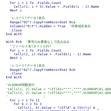
    For i = 1 To .Fields.Count

      Cells(1, i + 3).Value = .Fields(i - 1).Name

    Next i

'レコード(データ)表示
    Range("D2").CopyFromRecordset Rca

    Columns("D:F").Hidden = True  
'作業域非表示
    .Close

  End With

  With Rcb  
'番号のみ重複なしで読み込み
'フィールド名(タイトル行)
    For i = 1 To .Fields.Count

      Cells(1, i).Value = .Fields(i - 1).Name

    Next i

'レコード(データ)表示
    Range("A2").CopyFromRecordset Rcb

    .Close

  End With

'VLOOKUP関数実行
'Cells(1, 2).Value = "=If(A1="""","""",VLOOKUP(A1,$D$
'Cells(2, 2).Value = "=If(A2="""","""",VLOOKUP(A2,$D$
'                  :
    For j = 1 To 11

      For k = 2 To 3

        Cells(j, k).Value = "=If(A" & CStr(j) & _
