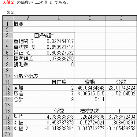
Ｘ値２
 の係数が 二次項 
c
 である。
