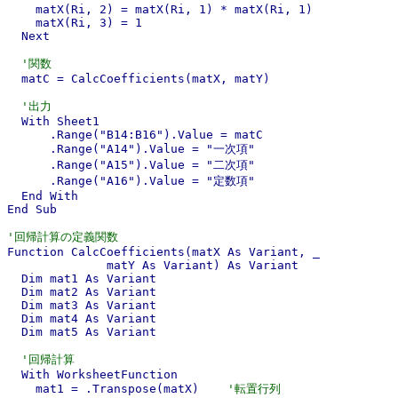
    matX(Ri, 2) = matX(Ri, 1) * matX(Ri, 1)

    matX(Ri, 3) = 1

  Next

'関数
  matC = CalcCoefficients(matX, matY)

'出力
  With Sheet1

      .Range("B14:B16").Value = matC

      .Range("A14").Value = "一次項"

      .Range("A15").Value = "二次項"

      .Range("A16").Value = "定数項"

  End With

End Sub

'回帰計算の定義関数

Function CalcCoefficients(matX As Variant, _

              matY As Variant) As Variant

  Dim mat1 As Variant

  Dim mat2 As Variant

  Dim mat3 As Variant

  Dim mat4 As Variant

  Dim mat5 As Variant

'回帰計算
  With WorksheetFunction

    mat1 = .Transpose(matX)    
'転置行列