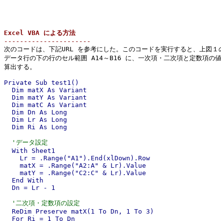
Excel VBA による方法

----------------------

次のコードは、下記URL を参考にした。このコードを実行すると、上図１の
データ行の下の行のセル範囲 A14～B16 に、一次項・二次項と定数項の値
Private Sub test1()

  Dim matX As Variant

  Dim matY As Variant

  Dim matC As Variant

  Dim Dn As Long

  Dim Lr As Long

  Dim Ri As Long

'データ設定
  With Sheet1

    Lr = .Range("A1").End(xlDown).Row

    matX = .Range("A2:A" & Lr).Value

    matY = .Range("C2:C" & Lr).Value

  End With

  Dn = Lr - 1

'二次項・定数項の設定
  ReDim Preserve matX(1 To Dn, 1 To 3)

  For Ri = 1 To Dn
