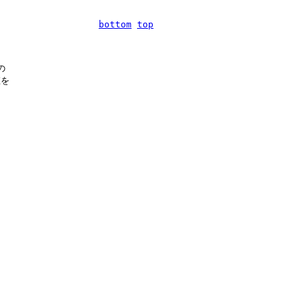
bottom
top


を
