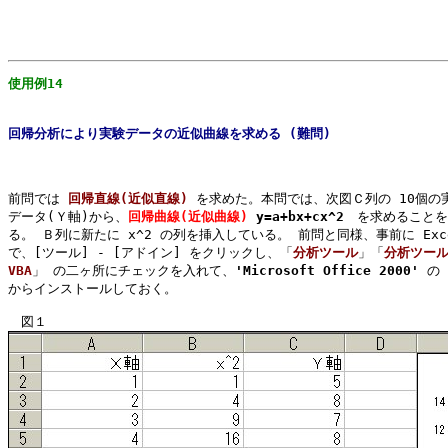
使用例14
回帰分析により実験データの近似曲線を求める (難問)
前問では 
回帰直線(近似直線)
 を求めた。本問では、次図Ｃ列の 10個の実
データ(Ｙ軸)から、
回帰曲線(近似曲線)
y=a+bx+cx^2
　を求めることを
る。 Ｂ列に新たに x^2 の列を挿入している。 前問と同様、事前に Exce
で、[ツール] - [アドイン] をクリックし、「
分析ツール
」「
分析ツール 
VBA
」 の二ヶ所にチェックを入れて、
'Microsoft Office 2000'
 の 
からインストールしておく。
