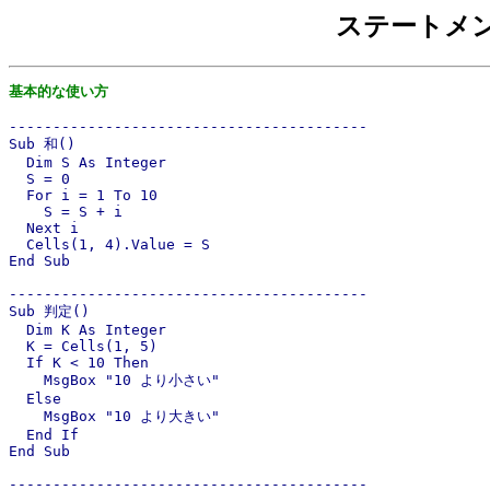
ステートメ
基本的な使い方
-----------------------------------------

Sub 和()

  Dim S As Integer

  S = 0

  For i = 1 To 10

    S = S + i

  Next i

  Cells(1, 4).Value = S

End Sub

-----------------------------------------

Sub 判定()

  Dim K As Integer

  K = Cells(1, 5)

  If K < 10 Then

    MsgBox "10 より小さい"

  Else

    MsgBox "10 より大きい"

  End If

End Sub

-----------------------------------------
