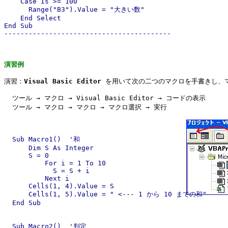
    Case Is >= 100

      Range("B3").Value = "大きい数"

    End Select

End Sub

-----------------------------------------
演習例
演習：
Visual Basic Editor
 を用いて次の二つのマクロを手書きし、マ
  ツール → マクロ → Visual Basic Editor → コードの表示

  ツール → マクロ → マクロ → マクロ選択 → 実行

  Sub Macro1()  '和

      Dim S As Integer

      S = 0

          For i = 1 To 10

            S = S + i

          Next i

      Cells(1, 4).Value = S

      Cells(1, 5).Value = " <--- 1 から 10 までの和"

  End Sub

  Sub Macro2()  '判定
