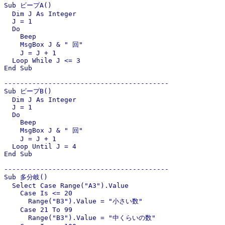
Sub ビープA()

  Dim J As Integer

  J = 1

  Do

    Beep

    MsgBox J & " 回"

    J = J + 1

  Loop While J <= 3

End Sub

-----------------------------------------

Sub ビープB()

  Dim J As Integer

  J = 1

  Do

    Beep

    MsgBox J & " 回"

    J = J + 1

  Loop Until J = 4

End Sub

-----------------------------------------

Sub 多分岐()

  Select Case Range("A3").Value

    Case Is <= 20

      Range("B3").Value = "小さい数"

    Case 21 To 99

      Range("B3").Value = "中くらいの数"
