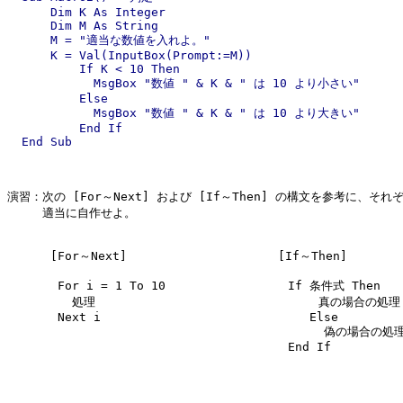
      Dim K As Integer

      Dim M As String

      M = "適当な数値を入れよ。"

      K = Val(InputBox(Prompt:=M))

          If K < 10 Then

            MsgBox "数値 " & K & " は 10 より小さい"

          Else

            MsgBox "数値 " & K & " は 10 より大きい"

          End If

演習：次の [For～Next] および [If～Then] の構文を参考に、それ
　　　適当に自作せよ。

      [For～Next]                     [If～Then]

       For i = 1 To 10                 If 条件式 Then

         処理                               真の場合の処理

       Next i                             Else

                                            偽の場合の処理
                                       End If
