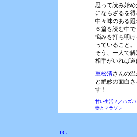
思って読み始め
にならざるを得
中々味のある題
６篇を読む中で
悩みを打ち明け
っていること。
そう、一人で解
相手がいれば道
重松清
さんの温
と絶妙の面白さ
す！
甘い生活？／ハズバ
妻とマラソン
13．