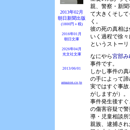
親、警察・新聞
2013年02月
て大きくそして
朝日新聞出版
く。
(1800円＋税)
彼の死の真相は
2016年01月
いく過程で徐々
朝日文庫
というストーリ
2026年04月
光文社文庫
なにやら
宮部み
事件です。
2013/06/01
しかし事件の真
の手によって諦
amazon.co.jp
実ではすぐ事故
がしますが）。
事件発生後すぐ
の傷害容疑で警
導・児童相談所
親族、逮捕され