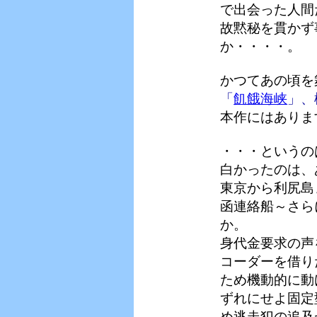
で出会った人間
故黙秘を貫かず
か・・・・。
かつてあの頃を
「
飢餓海峡
」、
本作にはありま
・・・というの
白かったのは、
東京から利尻島
函連絡船～さら
か。
身代金要求の声
コーダーを借り
ため機動的に動
ずれにせよ固定
め逃走犯の追及