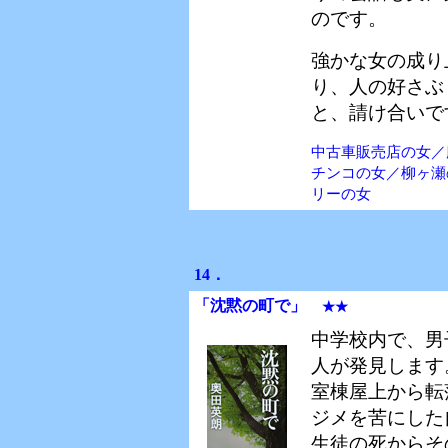
のです。
強かな女の成り
り、人の好さぶ
と、請け合いで
中古車販売店の女／
チンコの女／柳ヶ瀬
リーの女
14．
「沈黙の町で」
★★
中学校内で、男
人が発見します
室棟屋上から転
ジメを苦にした
生徒の死からそ