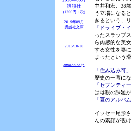
中井和宏、38
講談社
(1200円＋税)
う立場になる
きるという、
2019年09月
講談社文庫
「ドライブ・
ったスラップ
ら肉感的な美
2016/10/16
する女性を妻
まったという
amazon.co.jp
「住み込み可
歴史の一幕に
「セブンティ
は母親の課題
「夏のアルバ
イッセー尾形
んの素顔が覗