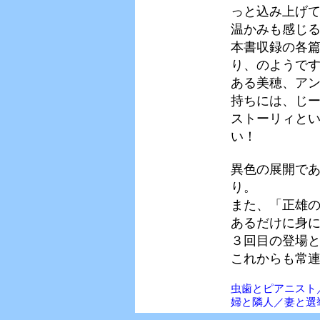
っと込み上げ
温かみも感じ
本書収録の各
り、のようで
ある美穂、ア
持ちには、じ
ストーリィと
い！
異色の展開で
り。
また、「正雄
あるだけに身
３回目の登場
これからも常
虫歯とピアニスト
婦と隣人／妻と選