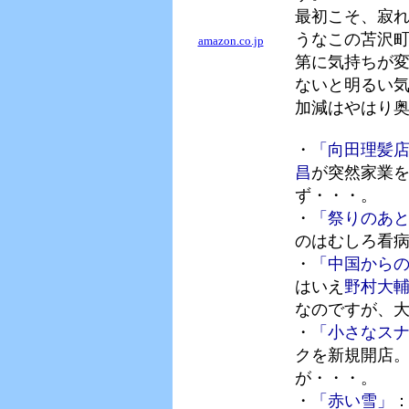
最初こそ、寂
うなこの苫沢
amazon.co.jp
第に気持ちが
ないと明るい
加減はやはり
・
「向田理髪
昌
が突然家業
ず・・・。
・
「祭りのあ
のはむしろ看
・
「中国から
はいえ
野村大
なのですが、
・
「小さなス
クを新規開店
が・・・。
・
「赤い雪」