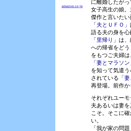
に離婚したがっ
amazon.co.jp
女子高生の娘。
傑作と言いたい
「夫とＵＦＯ」
語る夫の身を心
「里帰り」
は、
への帰省をどう
をもつご夫婦は
「妻とマラソン
を知って気遣う
されている
「妻
再登場。前作か
それぞれユーモ
夫あるいは妻を
こそ。そこに確
い。
「我が家の問題