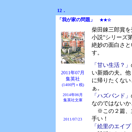
12．
「我が家の問題」
★★☆
柴田錬三郎賞を
小説”シリーズ
絶妙の面白さと
す。
「甘い生活？」
い新婚の夫。他
2011年07月
集英社
に帰りたくない
(1400円＋税)
ぁ。
2014年06月
「ハズバンド」
集英社文庫
なのではないか
※この２篇、
手い！
2011/07/23
「絵里のエイプ