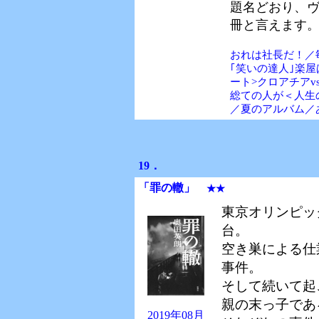
題名どおり、
冊と言えます
おれは社長だ！／
｢笑いの達人｣楽
ート>クロアチアv
総ての人が＜人生
／夏のアルバム／
19．
「罪の轍
」
★★
東京オリンピッ
台。
空き巣による仕
事件。
そして続いて起
親の末っ子であ
2019年08月