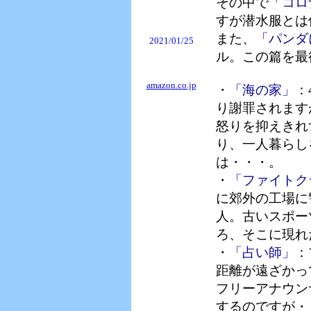
その中で
「コロ
すが潜水服とは
また、
「パンダ
2021/01/25
ル。この篇を最
amazon.co.jp
・
「海の家」
：
り謝罪されます
怒りを抑えきれ
り、一人暮らし
は・・・。
・
「ファイトク
に郊外の工場に
人。古いスポー
ろ、そこに現れ
・
「占い師」
：
距離が遠ざかっ
フリーアナウン
するのですが・