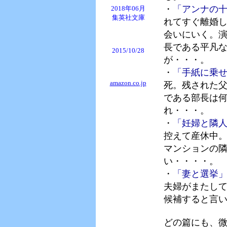
・
「アンナの
2018年06月
集英社文庫
れてすぐ離婚
会いにいく。
長である平凡
2015/10/28
が・・・。
・
「手紙に乗
amazon.co.jp
死。残された
である部長は
れ・・・。
・
「妊婦と隣
控えて産休中
マンションの
い・・・・。
・
「妻と選挙
夫婦がまたし
候補すると言
どの篇にも、