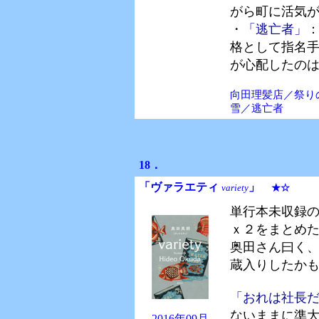
がら町に活気
・
「逃亡者」
格として指名
が心配したの
向田理髪店／祭り
雪／逃亡者
18．
「ヴァラエティ
」
variety
★☆
単行本未収録
ｘ２をまとめ
奥田さん曰く
蔵入りしたか
「おれは社長
ないままに準
2016年09月