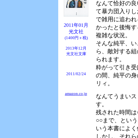
なんて恰好の良
て暴力団入りし
で雑用に追われ
2011年01月
かったと後悔す
光文社
複雑な状況。
(1400円＋税)
そんな純平、い
2013年12月
ら、敵対する組
光文社文庫
られます。
粋がって引き受
2011/02/24
の間、純平の身
リィ。
amazon.co.jp
なんてうまいス
す。
残された時間は
○○まで、とい
いう本書によく
しかし、それら