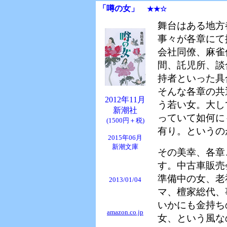
「噂の女」
★★☆
舞台はある地方
事々が各章にて
会社同僚、麻雀
間、託児所、談
持者といった具
そんな各章の共
2012年11月
う若い女。大し
新潮社
っていて如何に
(1500円＋税)
有り。というの
2015年06月
新潮文庫
その美幸、各章
す。中古車販売
準備中の女、老
2013/01/04
マ、檀家総代、
いかにも金持ち
amazon.co.jp
女、という風な