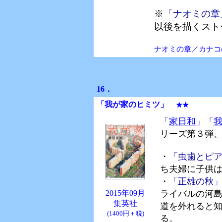
※
「ナオミの章
以後を描くスト
ナオミの章／カナコ
16．
「我が家のヒミツ
」
★★
「
家日和
」
「
リーズ第３弾
・
「虫歯とピ
ち夫婦に子供
・
「正雄の秋
2015年09月
ライバルの河
集英社
道を外れると
(1400円＋税)
る。