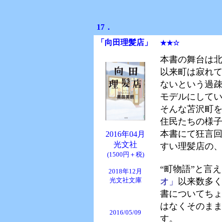
17．
「向田理髪店
」
★★☆
本書の舞台は
以来町は寂れ
ないという過
モデルにして
そんな苫沢町
住民たちの様
本書にて狂言
2016年04月
光文社
すい理髪店の
(1500円＋税)
“町物語”と言
2018年12月
光文社文庫
オ」
以来数多
書についてちょ
はなくそのまま
2016/05/09
す。