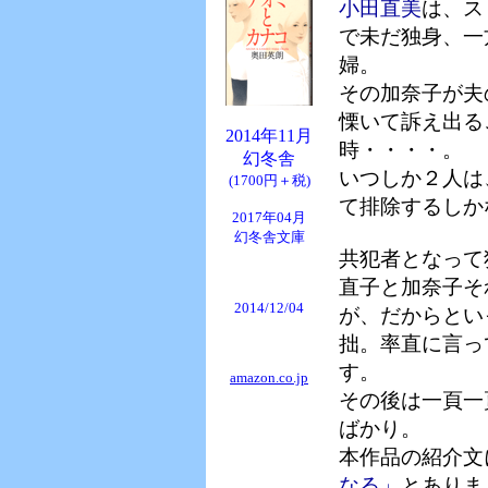
小田直美
は、ス
で未だ独身、一
婦。
その加奈子が夫
慄いて訴え出る
2014年11月
時・・・・。
幻冬舎
いつしか２人は
(1700円＋税)
て排除するしか
2017年04月
幻冬舎文庫
共犯者となって
直子と加奈子そ
2014/12/04
が、だからとい
拙。率直に言っ
す。
amazon.co.jp
その後は一頁一
ばかり。
本作品の紹介文
なる」
とありま