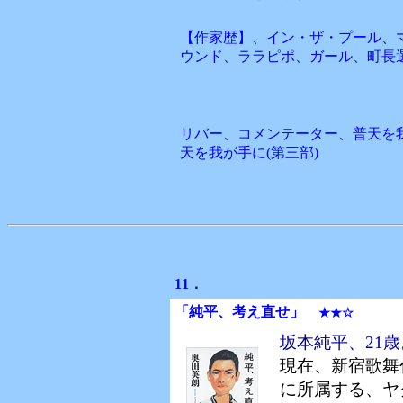
【作家歴】、イン・ザ・プール、
ウンド、ララピポ、ガール、町長
リバー、コメンテーター、普天を我
天を我が手に(第三部)
11．
「純平、考え直せ」
★★☆
坂本純平、21歳
現在、新宿歌舞
に所属する、ヤ