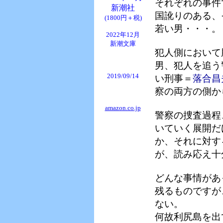
それぞれの事件
新潮社
国訛りのある、
(1800円＋税)
若い男・・・。
2022年12月
新潮文庫
犯人側において
男、犯人を追う
2019/09/14
い刑事＝
落合昌
察の両方の側か
amazon.co.jp
警察の捜査過程
いていく展開だ
か、それに対す
が、読み応え十
どんな事情があ
残るものですが
ない。
何故利尻島を出