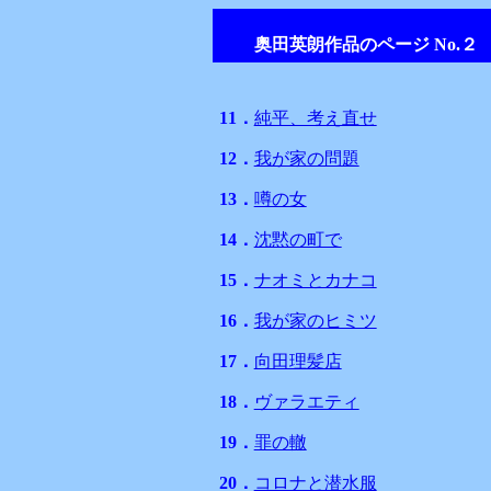
奥田英朗作品のページ No.２
11．
純平、考え直せ
12．
我が家の問題
13．
噂の女
14．
沈黙の町で
15．
ナオミとカナコ
16．
我が家のヒミツ
17．
向田理髪店
18．
ヴァラエティ
19．
罪の轍
20．
コロナと潜水服