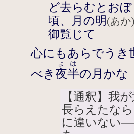
ど去らむとおぼ
頃、月の明
(あか
御覧じて
心にもあらでうき
よは
べき
夜半
の月かな
【通釈】我が
長らえたなら
に違いない―