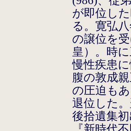
(986)、従
が即位した
る。寛弘八年
の譲位を受
皇）。時に
慢性疾患に
腹の敦成親
の圧迫もあっ
退位した。
後拾遺集初
『新時代不