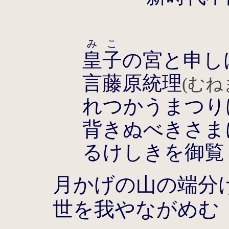
みこ
皇子
の宮と申し
言藤原統理
(むね
れつかうまつり
背きぬべきさま
るけしきを御覧
月かげの山の端分
世を我やながめむ