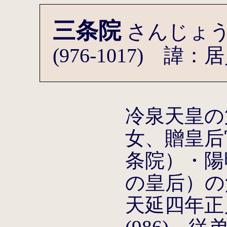
三条院
さんじょ
(976-1017) 諱：
冷泉天皇の
女、贈皇后
条院）・陽
の皇后）の
天延四年正