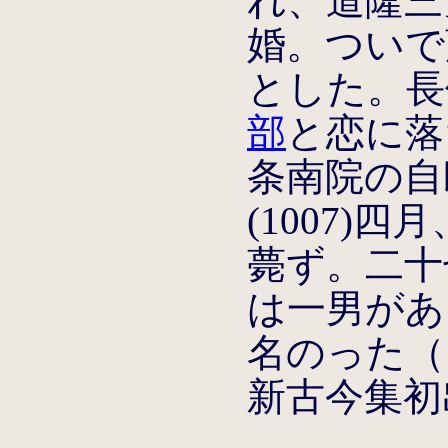
れ、道隆三
婚。ついで
とした。長保
部
と恋に落
条南院の自
(1007)
薨ず。二十
は一男があ
名のった（
新古今集初