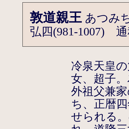
敦道親王
あつみ
弘四(981-1007)
冷泉天皇の
女、超子。
外祖父兼家
ち、正暦四年
せられる。