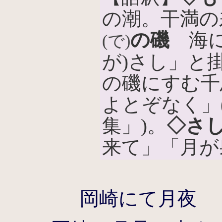
の潮。干満の
の磯
海に
(で)
が)さし」と
の磯にすむ千
よとぞなく」
集」)。
◇さ
来て」「月が
岡崎にて月夜