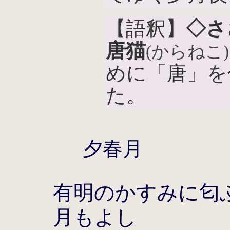
【語釈】
◇さ
唐猫
(からねこ)
めに「唐」を
た。
夕春月
有明のかすみに匂
月もよし