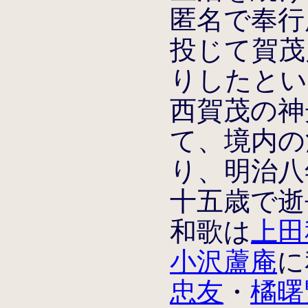
匿名で奉行
投じて賀茂
りしたという
西賀茂の神
て、境内の
り、明治八年
十五歳で逝
和歌は
上田
小沢蘆庵
に
忠友
・
橘曙