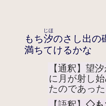
じほ
もち
汐
のさし出の
満ちてけるかな
【通釈】望汐
に月が射し始
たのであった
【語釈】
◇も