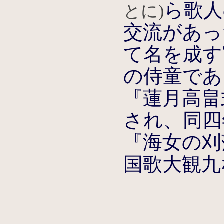
ら歌人
とに)
交流があっ
て名を成す
の侍童である
『蓮月高畠
され、同四
『海女の刈
国歌大観九