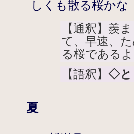
しくも散る桜かな
【通釈】羨ま
て、早速、た
る桜であるよ
【語釈】
◇と
夏