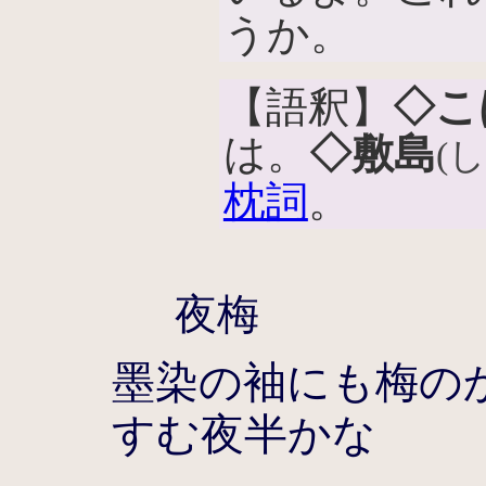
うか。
【語釈】
◇こ
は。
◇敷島
(
枕詞
。
夜梅
墨染の袖にも梅の
すむ夜半かな