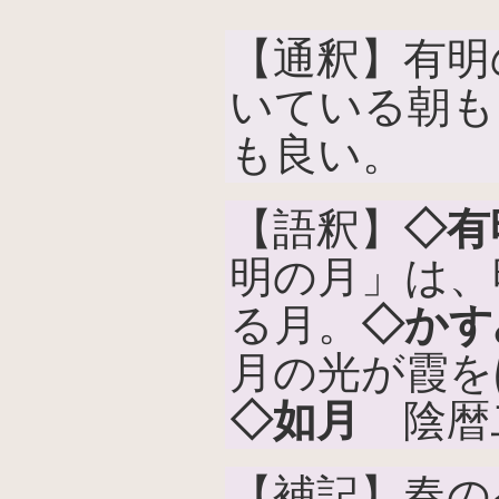
【通釈】有明
いている朝も
も良い。
【語釈】
◇有
明の月」は、
る月。
◇かす
月の光が霞を
◇如月
陰暦
【補記】春の