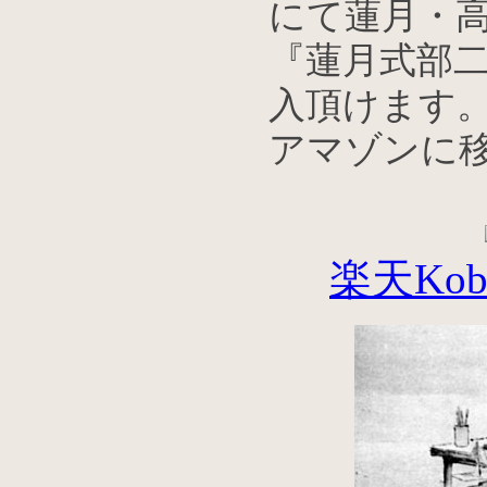
にて蓮月・
『蓮月式部
入頂けます
アマゾンに
楽天Ko