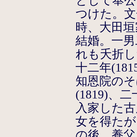
として奉公
つけた。文化
時、大田垣
結婚。一男
れも夭折し
十二年(18
知恩院のそ
(1819)
入家した古
女を得たが
の後、養父