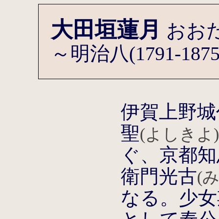
大田垣蓮月
おお
～明治八(1791-187
伊賀上野城
聖
(よしきよ
ぐ、京都知
衛門光古
(
なる。少女