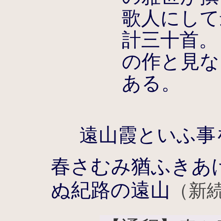
歌人にして
計三十首。
の作と見な
ある。
遠山霞といふ事
春さむみ猶ふきあ
ぬ紀路の遠山
（新続