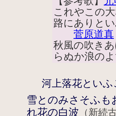
【参考歌】
元
これやこの大
路にありとい
菅原道真
秋風の吹きあ
らぬか浪のよ
河上落花といふ
雪とのみさそふも
れ花の白波
（新続古