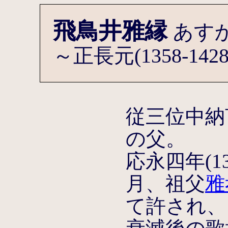
飛鳥井雅縁
あす
～正長元(1358-14
従三位中納
の父。
応永四年(1
月、祖父
雅
て許され、