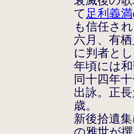
衰滅後の歌
て
足利義満
も信任された
六月、有栖
に判者とし
年頃には和
同十四年十
出詠。正長
歳。
新後拾遺集
の雅世が撰