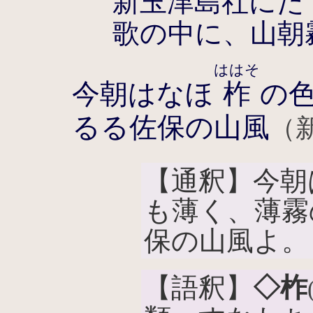
新玉津島社にた
歌の中に、山朝
ははそ
今朝はなほ
柞
の
るる佐保の山風
（
【通釈】今朝
も薄く、薄霧
保の山風よ。
【語釈】
◇柞