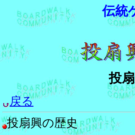
伝統
投扇
戻る
投扇興の歴史