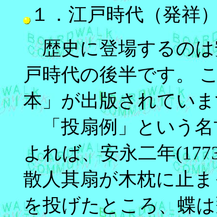
１．江戸時代（発祥
歴史に登場するのは安
戸時代の後半です。 
本」が出版されていま
「投扇例」という名
よれば、安永二年(17
散人其扇が木枕に止ま
を投げたところ、蝶は