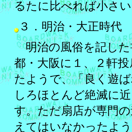
るたに比べれば小さい
３．明治・大正時代
明治の風俗を記した
都・大阪に１、２軒投
たようで、「良く遊ば
しろほとんど絶滅に近
す。ただ扇店が専門の
えてはいなかったよう