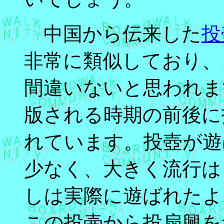
中国から伝来した
投
非常に類似しており、
間違いないと思われま
版される時期の前後に
れています。投壺が遊
少なく、大きく流行は
しは実際に遊ばれたよ
この投壷から投扇興を