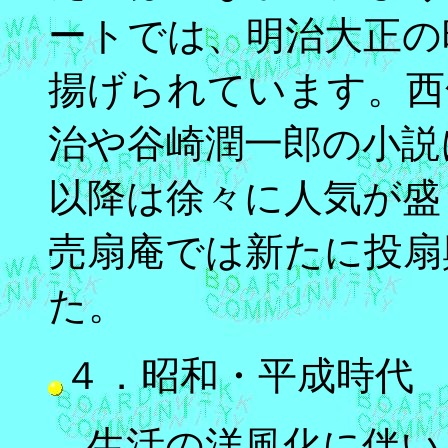
ートでは、明治大正の
揚げられています。西
治や谷崎潤一郎の小説
以降は徐々に人気が盛
売扇庵では新たに投扇
た。
４．昭和・平成時代
生活の洋風化に伴い