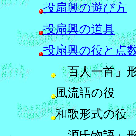
投扇興の遊び方
投扇興の道具
投扇興の役と点
「百人一首」
風流語の役
和歌形式の役
「源氏物語」