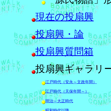
現在の投扇興
投扇興・論
投扇興質問箱
投扇興ギャラリ
江戸時代（安永～文政年間）
江戸時代（天保年間～）
明治～大正時代
昭和時代以降