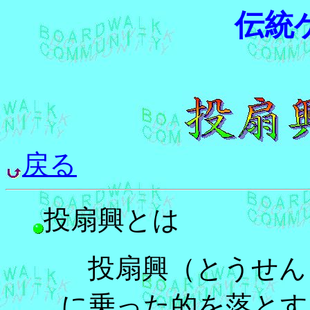
伝統
戻る
投扇興とは
投扇興（とうせん
に乗った的を落とす