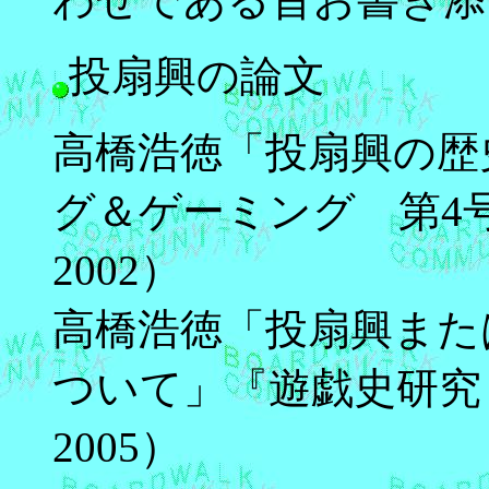
投扇興の論文
高橋浩徳「投扇興の歴
グ＆ゲーミング 第4号
2002）
高橋浩徳「投扇興また
ついて」『遊戯史研究 
2005）