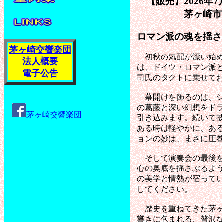
【販売】2026年7
茅ヶ崎市民文化会館
ロマン派の魂を揺さ
茅ヶ崎交響楽団
初秋の気配が漂い始める
法人概要
は、ドイツ・ロマン派
電子公告
司氏のタクトに乗せて
幕開けを飾るのは、シ
の葛藤と深い幻想をド
茅ヶ崎交響楽団
引き込みます。続いて
ある時は軽やかに、あ
ョンの妙は、まさに圧
そして演奏会の最後を
心の奥底を揺さぶるよ
の美学と情熱が宿って
してください。
歴史を重ねてきた茅ヶ
響きに包まれる、贅沢