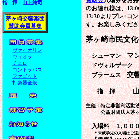
賛助会
入場券をお持
指 揮：山上純司
のお連れ様は、13:
13:30より
プレ･コン
茅ヶ崎交響楽団
す。お楽しみくださ
賛助会員募集
茅ヶ崎市民文化
ヴァイオリン
マ
シューマン
ヴィオラ
チェロ
ドヴォルザーク
コントラバス
交
ブラームス
ファゴット
打楽器全般
山
指 揮
主催：特定非営利活動法
公益財団法人茅ヶ崎
入場料 １,００
＊未就学児の入場はご遠慮