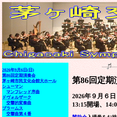
2026年9月6日(日)
第86回定期演奏会
第86回定期
茅ヶ崎市民文化会館大ホール
シューマン
マンフレッド序曲
2026年９月６
ドヴォルザーク
交響的変奏曲
13:15開場、14:
ブラームス
交響曲第４番