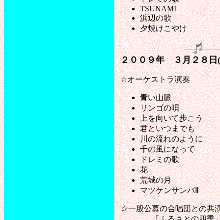
TSUNAMI
浜辺の歌
夕焼けこやけ
２００９年 ３月２８日
☆オーケストラ演奏
青い山脈
リンゴの唄
上を向いて歩こう
君といつまでも
川の流れのように
千の風になって
ドレミの歌
花
荒城の月
マツケンサンバⅡ
☆一般公募の合唱団との共
「ふるさとの四季」 