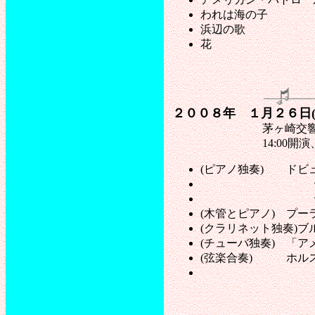
われは海の子
浜辺の歌
花
２００８年 １月２６日
茅ヶ崎交響楽団＆
14:00開演、香
(ピアノ独奏) ドビ
ショパン 
シューマン 
(木管とピアノ) プ
(クラリネット独奏)
(チューバ独奏) 「
(弦楽合奏) ホル
ドヴォルザー