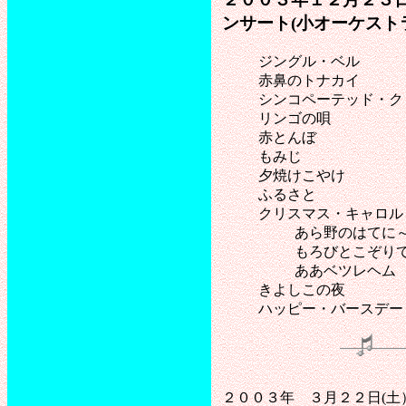
ンサート(小オーケスト
ジングル・ベル
赤鼻のトナカイ
シンコペーテッド・ク
リンゴの唄
赤とんぼ
もみじ
夕焼けこやけ
ふるさと
クリスマス・キャロル
あら野のはてに
もろびとこぞり
ああベツレヘム
きよしこの夜
ハッピー・バースデー
２００３年 ３月２２日(土