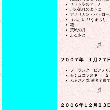
３６５歩のマーチ
川の流れのように
アメリカン・パトロー
うれしい ひなまつり
花
荒城の月
ふるさと
２００７年 １月２７日
プーランク ピアノ６
モシュコフスキー ２
ふるさと(出演者全員で
２００６年１２月２３