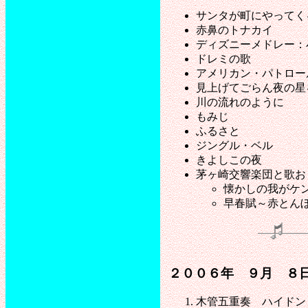
サンタが町にやってく
赤鼻のトナカイ
ディズニーメドレー：
ドレミの歌
アメリカン・パトロー
見上げてごらん夜の星
川の流れのように
もみじ
ふるさと
ジングル・ベル
きよしこの夜
茅ヶ崎交響楽団と歌お
懐かしの我がケ
早春賦～赤とん
２００６年 ９月 ８
木管五重奏 ハイドン