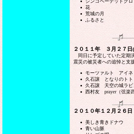
シンコペーテッドクロ
花
荒城の月
ふるさと
２０１１年 ３月２７日
同日に予定していた定期演
震災の被災者への追悼と支
モーツァルト アイネ
久石譲 となりのトト
久石譲 天空の城ラピ
西村友 prayer（弦
２０１０年１２月２６日
美しき青きドナウ
青い山脈