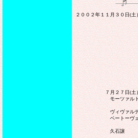
２００２年１１月３０日(土
クリスマスコ
美しき蒼きドナ
ローレ
グリーン
ロンド
ジングル・ベル
シンコペーティッ
クリスマス・イ
クリスマス
(あらの野は
諸人こぞり
７月２７日(土） 鶴
モーツァルト フルー
(フルート・
ヴィヴァルディ 
ベートーヴェン ピア
(ピアノ・オーボ
久石譲 「と
(フルート・オー