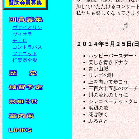
賛助会員募集
加していただけるコンサー
私たちも楽しくなってきま
ヴァイオリン
ヴィオラ
チェロ
２０１４年５月２５日(日
コントラバス
ファゴット
ハッピーバースデー・
打楽器全般
美しき青きドナウ
青い山脈
リンゴの唄
上を向いて歩こう
三百六十五歩のマーチ
川の流れのように
シンコペーテッドクロ
浜辺の歌
花は咲く
ふるさと