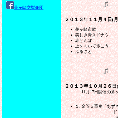
茅ヶ崎交響楽団
２０１３年１１月４日(月
茅ヶ崎市歌
美しき青きドナウ
赤とんぼ
上を向いて歩こう
ふるさと
２０１３年１０月２６日(
11月17日開催の茅ヶ崎
１. 金管５重奏「あず
ドビュッシー
J.S. バ