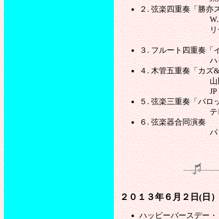
２. 弦楽四重奏「勝亦
W.A. モーツ
リー・ハーラ
（ディズニ
３. フルート四重奏
ハイドン
４. 木管五重奏「カズ& T
山田耕筰
JP ラモー
５. 弦楽三重奏「バロ
テレマント
６. 弦楽器合同演奏
パッヘルベ
２０１３年６月２日(日
ハッピーバースデー・