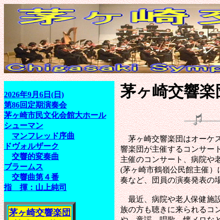
茅ヶ崎交響楽
2026年9月6日(日)
第86回定期演奏会
茅ヶ崎市民文化会館大ホール
シューマン
マンフレッド序曲
茅ヶ崎交響楽団はオーケス
ドヴォルザーク
響楽団が主催するコンサー
交響的変奏曲
主催のコンサート、病院や
ブラームス
(茅ヶ崎市鶴嶺公民館主催）
交響曲第４番
奏など、団員の演奏発表の
指 揮：山上純司
最近、病院や老人保健施設
族の方も聴きに来られるコ
茅ヶ崎交響楽団
や、童謡、唱歌、懐メロな