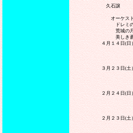
久石譲 「千と
(フルート・オー
オーケストラと歌
ドレミの歌、われは
荒城の月、浜辺の歌、
美しき蒼きドナウ
４月１４日(日） 茅
(フルート・
アイネ・クライネ
８０日間世界
３月２３日(土） 香川
ピアノ協奏曲第
(一般公募の
アヴェヴェルム
２月２４日(日） 湘
茅ヶ崎市民文化
アイネ・クライネ
８０日間世界
２月２３日(土） 老人
美しき蒼きドナ
ローレ