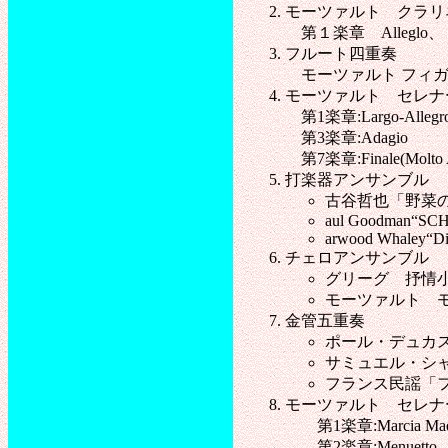
モーツァルト クラリネ
第１楽章 Alleglo、 第４楽
フルート四重奏
モーツァルト フィガ
モーツァルト セレナー
第1楽章:Largo-Allegro
第3楽章:Adagio
第7楽章:Finale(Molto A
打楽器アンサンブル
古谷哲也「野菜
aul Goodman“SCHE
arwood Whaley“Dia
チェロアンサンブル
グリーグ 抒情
モーツァルト モテッ
金管五重奏
ポール・デュカ
サミュエル・シャ
フランス民謡「
モーツァルト セレナ
第1楽章:Marcia Maes
第2楽章:Menuetto - T