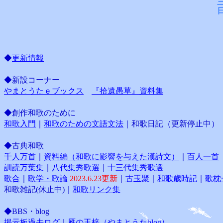
 　三
 　日
◆
更新情報
◆新設コーナー
やまとうたｅブックス
『拾遺愚草』資料集
◆創作和歌のために
和歌入門
｜
和歌のための文語文法
｜和歌日記（更新停止中）
◆古典和歌
千人万首
｜
資料編（和歌に影響を与えた漢詩文）
｜
百人一首
訓読万葉集
｜
八代集秀歌選
｜
十三代集秀歌選
歌合
｜
歌学・歌論
2023.6.23更新
｜
古玉聚
｜
和歌歳時記
｜
歌枕
和歌雑記(休止中)｜
和歌リンク集
◆BBS・blog
掲示板過去ログ
｜
雁の玉梓（やまとうたblog）