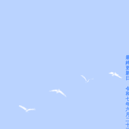
 　最
 　終
 　更
 　新
 　日
 　令
 　和
 　七
 　年
 　六
 　月
 　二
 　十