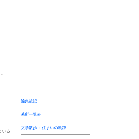
…
編集後記
墓所一覧表
文学散歩 ：住まいの軌跡
いる