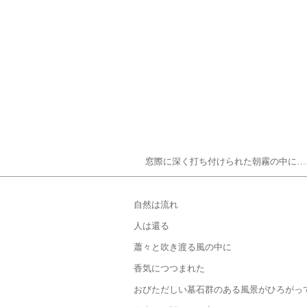
窓際に深く打ち付けられた朝霧の中に…
自然は流れ
は還る
と吹き渡る風の中に
につつまれた
しい墓石群のある風景がひろがって