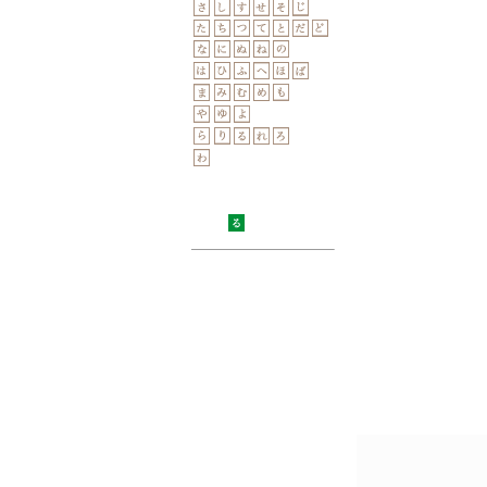
人生
道半
語り尽
一
落ち
この
鎮
望
あ
作家
私