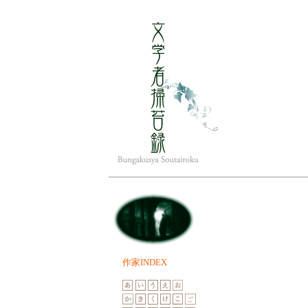
人
蕭々
作家INDEX
香気
おびただ