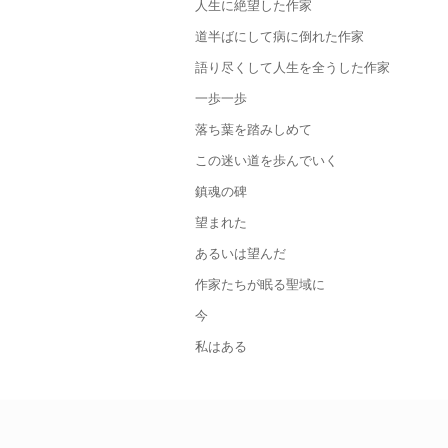
に絶望した作家
ばにして病に倒れた作家
くして人生を全うした作家
歩一歩
葉を踏みしめて
迷い道を歩んでいく
魂の碑
まれた
るいは望んだ
たちが眠る聖域に
今
はある