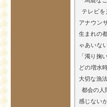
「馬鹿な
テレビを
アナウン
生まれの
ゃあいな
「濁り掬
どの増水
大切な漁
都会の人
感じない