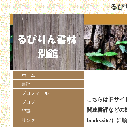
るび
ホーム
書評
プロフィール
こちらは旧サイ
ブログ
関連書評などの
記事
books.site
リンク