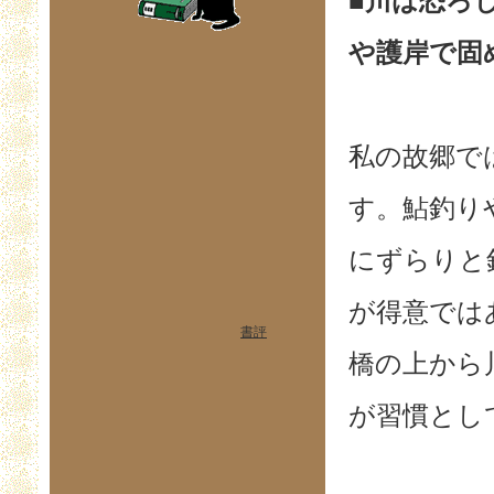
■川は恐ろ
や護岸で固
私の故郷で
す。鮎釣り
にずらりと
が得意では
書評
橋の上から
が習慣とし